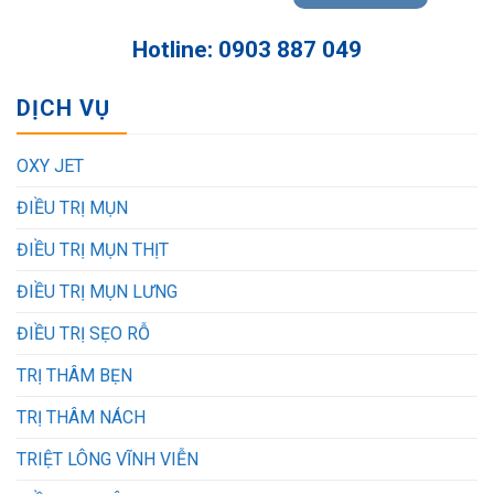
Hotline: 0903 887 049
DỊCH VỤ
OXY JET
ĐIỀU TRỊ MỤN
ĐIỀU TRỊ MỤN THỊT
ĐIỀU TRỊ MỤN LƯNG
ĐIỀU TRỊ SẸO RỖ
TRỊ THÂM BẸN
TRỊ THÂM NÁCH
TRIỆT LÔNG VĨNH VIỄN