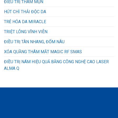
ĐIỀU TRỊ THÂM MỤN
HÚT CHÌ THẢI ĐỘC DA
TRẺ HÓA DA MIRACLE
TRIỆT LÔNG VĨNH VIỄN
ĐIỀU TRỊ TÀN NHANG, ĐỐM NÂU
XÓA QUẦNG THÂM MẮT MAGIC RF SMAS
ĐIỀU TRỊ NÁM HIỆU QUẢ BẰNG CÔNG NGHỆ CAO LASER
ALMA Q