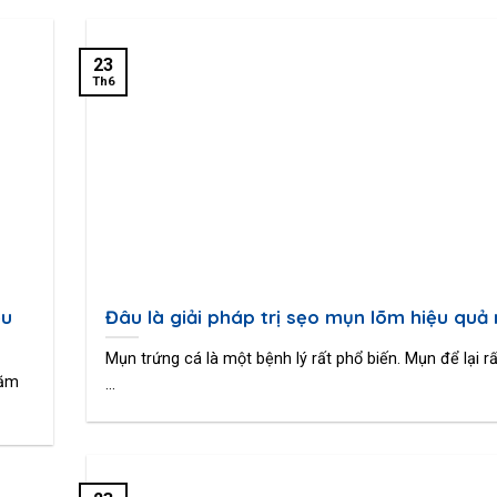
23
Th6
ệu
Đâu là giải pháp trị sẹo mụn lõm hiệu quả
Mụn trứng cá là một bệnh lý rất phổ biến. Mụn để lại r
hăm
...