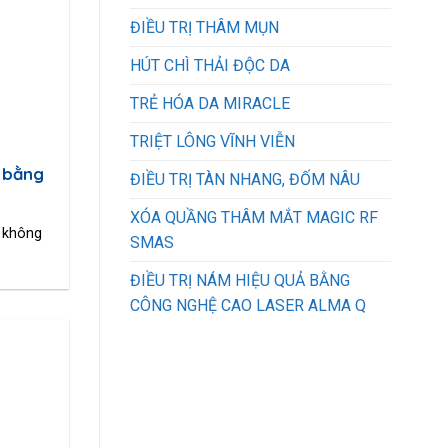
ĐIỀU TRỊ THÂM MỤN
HÚT CHÌ THẢI ĐỘC DA
TRẺ HÓA DA MIRACLE
TRIỆT LÔNG VĨNH VIỄN
o bằng
ĐIỀU TRỊ TÀN NHANG, ĐỐM NÂU
XÓA QUẦNG THÂM MẮT MAGIC RF
ể không
SMAS
ĐIỀU TRỊ NÁM HIỆU QUẢ BẰNG
CÔNG NGHỆ CAO LASER ALMA Q