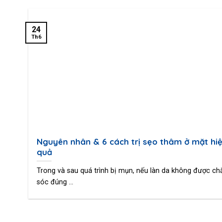
24
Th6
Nguyên nhân & 6 cách trị sẹo thâm ở mặt hi
quả
Trong và sau quá trình bị mụn, nếu làn da không được c
sóc đúng ...