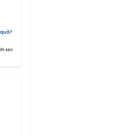
 quả?
khi sẹo