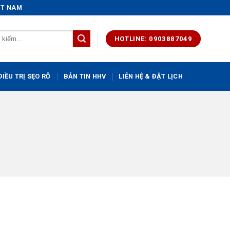
IỆT NAM
HOTLINE: 0903887049
IỀU TRỊ SẸO RỖ
BẢN TIN HHV
LIÊN HỆ & ĐẶT LỊCH