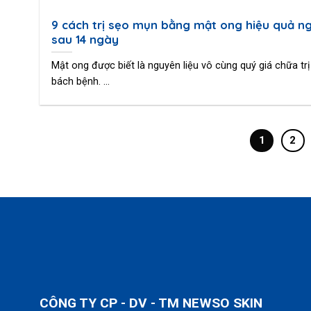
9 cách trị sẹo mụn bằng mật ong hiệu quả n
sau 14 ngày
Mật ong được biết là nguyên liệu vô cùng quý giá chữa trị
bách bệnh. ...
1
2
CÔNG TY CP - DV - TM NEWSO SKIN