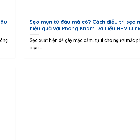
lâu
Sẹo mụn từ đâu mà có? Cách điều trị sẹo
hiệu quả với Phòng Khám Da Liễu HHV Clini
hông
Sẹo xuất hiện dễ gây mặc cảm, tự ti cho người mắc p
mụn ...