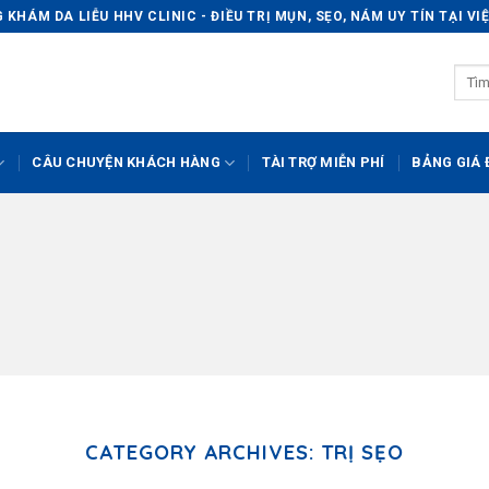
KHÁM DA LIỄU HHV CLINIC - ĐIỀU TRỊ MỤN, SẸO, NÁM UY TÍN TẠI V
CÂU CHUYỆN KHÁCH HÀNG
TÀI TRỢ MIỄN PHÍ
BẢNG GIÁ Đ
CATEGORY ARCHIVES:
TRỊ SẸO