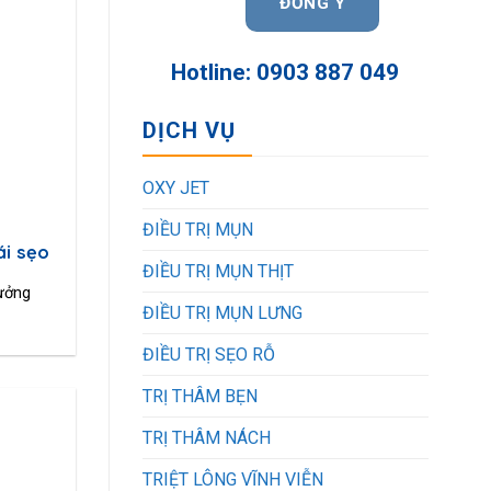
Hotline: 0903 887 049
DỊCH VỤ
OXY JET
ĐIỀU TRỊ MỤN
ái sẹo
ĐIỀU TRỊ MỤN THỊT
hưởng
ĐIỀU TRỊ MỤN LƯNG
ĐIỀU TRỊ SẸO RỖ
TRỊ THÂM BẸN
TRỊ THÂM NÁCH
TRIỆT LÔNG VĨNH VIỄN