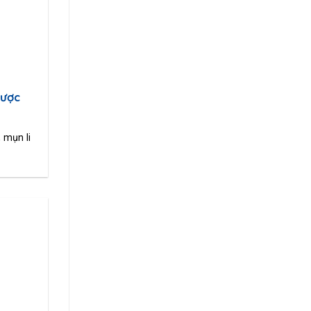
hược
 mụn li