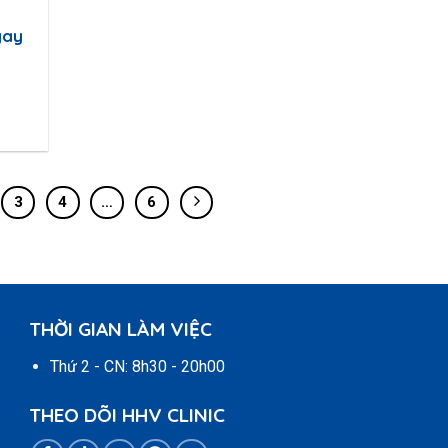
gay
3
4
…
6
THỜI GIAN LÀM VIỆC
Thứ 2 - CN: 8h30 - 20h00
THEO DÕI HHV CLINIC