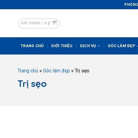
PHÒNG 
GIỎ HÀNG /
0
₫
TRANG CHỦ
GIỚI THIỆU
DỊCH VỤ
GÓC LÀM ĐẸP
Trang chủ
»
Góc làm đẹp
»
Trị sẹo
Trị sẹo