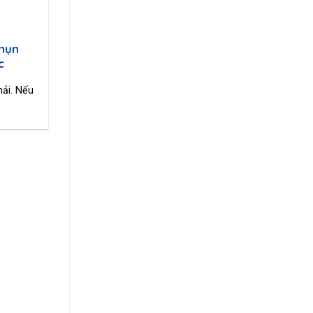
 mụn
c
hải. Nếu