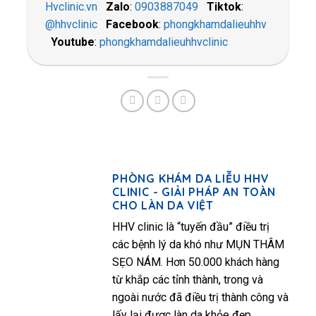
Hvclinic.vn
Zalo
:
0903887049
Tiktok
:
@hhvclinic
Facebook
:
phongkhamdalieuhhv
Youtube
:
phongkhamdalieuhhvclinic
PHÒNG KHÁM DA LIỄU HHV
CLINIC - GIẢI PHÁP AN TOÀN
CHO LÀN DA VIỆT
HHV clinic là “tuyến đầu” điều trị
các bệnh lý da khó như MỤN THÂM
SẸO NÁM. Hơn 50.000 khách hàng
từ khắp các tỉnh thành, trong và
ngoài nước đã điều trị thành công và
lấy lại được làn da khỏe đẹp.