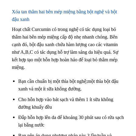
Xóa tan thâm hai bên mép miệng bằng bột nghệ và bột
đậu xanh
Hoạt chất Curcumin có trong nghệ có tác dụng loại bỏ
thâm hai bên mép miệng cấp độ nhẹ nhanh chóng. Bên
cạnh đó, bột đậu xanh chứa hàm lượng cao các vitamin
như A,B,C có tác dụng hỗ trợ làm sáng da hiệu quả. Sự
kết hợp tạo một hỗn hợp hoàn hảo để loại bỏ thâm mép
miệng.
Bạn cần chuẩn bị một thìa bột nghệ;một thìa bột đậu
xanh và một ít sữa không đường.
Cho hỗn hợp vào bát sạch và thêm 1 ít sữa không
đường khuấy đều
Đắp hỗn hợp lên da để khoảng 30 phút sau có rửa sạch
lại bằng nước
Bạn nên áp dụng phương pháp này 3 lần/tuần và