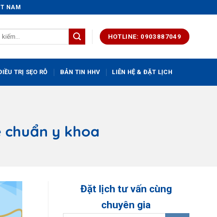
IỆT NAM
HOTLINE: 0903887049
IỀU TRỊ SẸO RỖ
BẢN TIN HHV
LIÊN HỆ & ĐẶT LỊCH
ệ chuẩn y khoa
Đặt lịch tư vấn cùng
chuyên gia