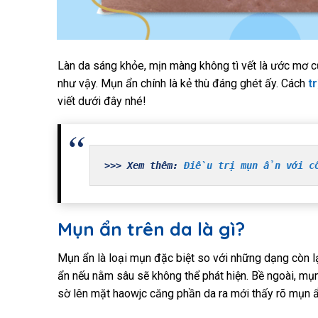
Làn da sáng khỏe, mịn màng không tì vết là ước mơ c
như vậy. Mụn ẩn chính là kẻ thù đáng ghét ấy. Cách
t
viết dưới đây nhé!
>>> Xem thêm: 
Điều trị mụn ẩn với c
Mụn ẩn trên da là gì?
Mụn ẩn là loại mụn đặc biệt so với những dạng còn l
ẩn nếu nằm sâu sẽ không thể phát hiện. Bề ngoài, mụn
sờ lên mặt haowjc căng phần da ra mới thấy rõ mụn ẩ