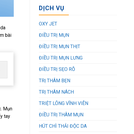
DỊCH VỤ
OXY JET
 da
em bài
ĐIỀU TRỊ MỤN
ĐIỀU TRỊ MỤN THỊT
ĐIỀU TRỊ MỤN LƯNG
ĐIỀU TRỊ SẸO RỖ
.
TRỊ THÂM BẸN
TRỊ THÂM NÁCH
TRIỆT LÔNG VĨNH VIỄN
c. Mụn
ĐIỀU TRỊ THÂM MỤN
y tay
HÚT CHÌ THẢI ĐỘC DA