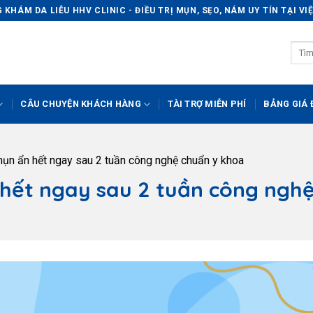
KHÁM DA LIỄU HHV CLINIC - ĐIỀU TRỊ MỤN, SẸO, NÁM UY TÍN TẠI V
CÂU CHUYỆN KHÁCH HÀNG
TÀI TRỢ MIỄN PHÍ
BẢNG GIÁ Đ
mụn ẩn hết ngay sau 2 tuần công nghệ chuẩn y khoa
 hết ngay sau 2 tuần công ngh