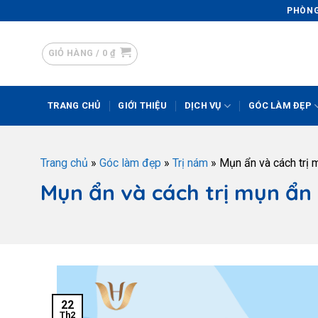
PHÒNG 
GIỎ HÀNG /
0
₫
TRANG CHỦ
GIỚI THIỆU
DỊCH VỤ
GÓC LÀM ĐẸP
Trang chủ
»
Góc làm đẹp
»
Trị nám
»
Mụn ẩn và cách trị 
Mụn ẩn và cách trị mụn ẩn
22
Th2