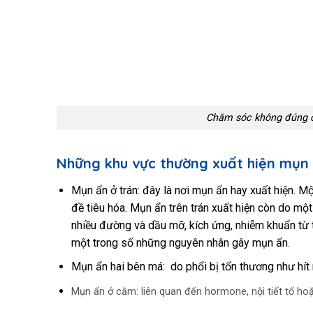
Chăm sóc không đúng c
Những khu vực thường xuất hiện mụn 
Mụn ẩn ở trán: đây là nơi mụn ẩn hay xuất hiện. Mộ
đề tiêu hóa. Mụn ẩn trên trán xuất hiện còn do m
nhiều đường và dầu mỡ, kích ứng, nhiễm khuẩn từ 
một trong số những nguyên nhân gây mụn ẩn.
Mụn ẩn hai bên má: do phổi bị tổn thương như hít 
Mụn ẩn ở cằm: liên quan đến hormone, nội tiết tố hoặ