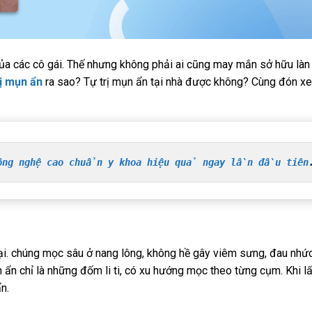
ủa các cô gái. Thế nhưng không phải ai cũng may mắn sở hữu làn
rị mụn ẩn
ra sao? Tự trị mụn ẩn tại nhà được không? Cùng đón x
ông nghệ cao chuẩn y khoa hiệu quả ngay lần đầu tiên
ại. chúng mọc sâu ở nang lông, không hề gây viêm sưng, đau nhứ
 ẩn chỉ là những đốm li ti, có xu hướng mọc theo từng cụm. Khi lấ
n.