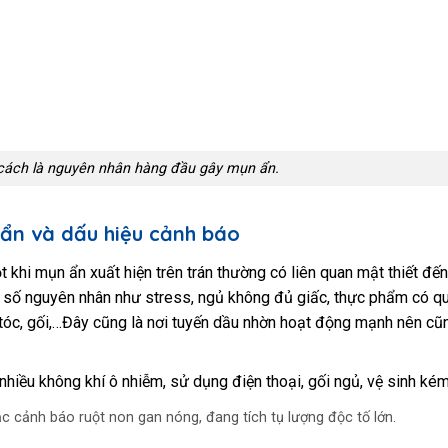
ách là nguyên nhân hàng đầu gây mụn ẩn.
ẩn và dấu hiệu cảnh báo
t khi mụn ẩn xuất hiện trên trán thường có liên quan mật thiết đế
ột số nguyên nhân như stress, ngủ không đủ giấc, thực phẩm có q
tóc, gối,…Đây cũng là nơi tuyến dầu nhờn hoạt động mạnh nên cũn
nhiều không khí ô nhiễm, sử dụng điện thoại, gối ngủ, vệ sinh kém
c cảnh báo ruột non gan nóng, đang tích tụ lượng độc tố lớn.