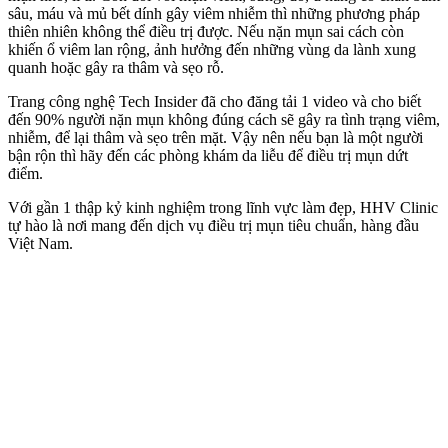
sâu, máu và mủ bết dính gây viêm nhiễm thì những phương pháp
thiên nhiên không thể điều trị được. Nếu nặn mụn sai cách còn
khiến ổ viêm lan rộng, ảnh hưởng đến những vùng da lành xung
quanh hoặc gây ra thâm và sẹo rỗ.
Trang công nghệ Tech Insider đã cho đăng tải 1 video và cho biết
đến 90% người nặn mụn không đúng cách sẽ gây ra tình trạng viêm,
nhiễm, để lại thâm và sẹo trên mặt. Vậy nên nếu bạn là một người
bận rộn thì hãy đến các phòng khám da liễu để điều trị mụn dứt
điểm.
Với gần 1 thập kỷ kinh nghiệm trong lĩnh vực làm đẹp, HHV Clinic
tự hào là nơi mang đến dịch vụ điều trị mụn tiêu chuẩn, hàng đầu
Việt Nam.