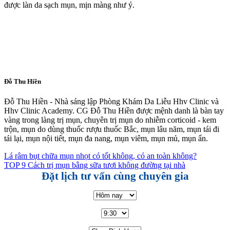
được làn da sạch mụn, mịn màng như ý.
Đỗ Thu Hiền
Đỗ Thu Hiền - Nhà sáng lập Phòng Khám Da Liễu Hhv Clinic và
Hhv Clinic Academy. CG Đỗ Thu Hiền được mệnh danh là bàn tay
vàng trong làng trị mụn, chuyên trị mụn do nhiễm corticoid - kem
trộn, mụn do dùng thuốc rượu thuốc Bắc, mụn lâu năm, mụn tái đi
tái lại, mụn nội tiết, mụn đa nang, mụn viêm, mụn mủ, mụn ẩn.
Lá râm bụt chữa mụn nhọt có tốt không, có an toàn không?
TOP 9 Cách trị mụn bằng sữa tươi không đường tại nhà
Đặt lịch tư vấn cùng chuyên gia