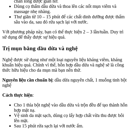
chân lông được giãn nở.
Dùng cọ thấm dầu dừa và thoa lên các nốt mụn viêm và
massage nhẹ nhàng.
Thư giãn từ 10 – 15 phút để các chất dinh dưỡng được thấm
sâu vào da, sau đó rửa sạch lại với nước.
Với phương pháp này, bạn có thể thực hiện 2 – 3 lần/tuần. Duy trì
sử dụng để thấy được sự hiệu quả.
Trị mụn bằng dầu dừa và nghệ
Nghệ được sử dụng như một loại nguyên liệu kháng viêm, kháng
khuẩn hiệu quả. Chính vì thế, hỗn hợp dầu dừa và nghệ sẽ là công
thức hữu hiệu cho da mụn mà bạn nên thử.
Nguyên liệu cần chuẩn bị
: dầu dừa nguyên chất, 1 muỗng tinh bột
nghệ
Cách thực hiện
:
Cho 1 thìa bột nghệ vào dầu dừa và trộn đều để tạo thành hỗn
hợp mặt nạ.
Vệ sinh da mặt sạch, dùng cọ lấy hợp chất vừa thu được bôi
lên mặt.
Sau 15 phút rửa sạch lại với nước ấm.