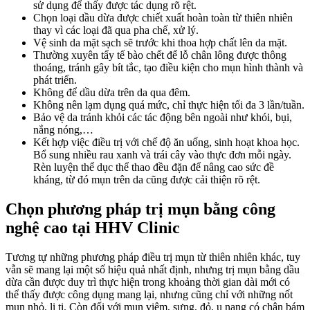
sử dụng để thấy được tác dụng rõ rệt.
Chọn loại dầu dừa được chiết xuất hoàn toàn từ thiên nhiên
thay vì các loại đã qua pha chế, xử lý.
Vệ sinh da mặt sạch sẽ trước khi thoa hợp chất lên da mặt.
Thường xuyên tẩy tế bào chết để lỗ chân lông được thông
thoáng, tránh gây bít tắc, tạo điều kiện cho mụn hình thành và
phát triển.
Không để dầu dừa trên da qua đêm.
Không nên lạm dụng quá mức, chỉ thực hiện tối đa 3 lần/tuần.
Bảo vệ da tránh khỏi các tác động bên ngoài như khói, bụi,
nắng nóng,…
Kết hợp việc điều trị với chế độ ăn uống, sinh hoạt khoa học.
Bổ sung nhiều rau xanh và trái cây vào thực đơn mỗi ngày.
Rèn luyện thể dục thể thao đều đặn để nâng cao sức đề
kháng, từ đó mụn trên da cũng được cải thiện rõ rệt.
Chọn phương pháp trị mụn bằng công
nghệ cao tại HHV Clinic
Tương tự những phương pháp điều trị mụn từ thiên nhiên khác, tuy
vẫn sẽ mang lại một số hiệu quả nhất định, nhưng trị mụn bằng dầu
dừa cần được duy trì thực hiện trong khoảng thời gian dài mới có
thể thấy được công dụng mang lại, nhưng cũng chỉ với những nốt
mụn nhỏ, li ti. Còn đối với mụn viêm, sưng, đỏ, u nang có chân bám