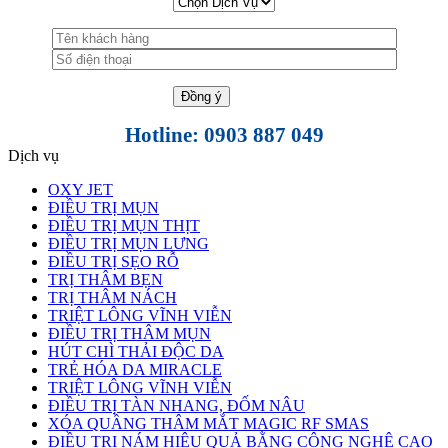
Hotline: 0903 887 049
Dịch vụ
OXY JET
ĐIỀU TRỊ MỤN
ĐIỀU TRỊ MỤN THỊT
ĐIỀU TRỊ MỤN LƯNG
ĐIỀU TRỊ SẸO RỖ
TRỊ THÂM BẸN
TRỊ THÂM NÁCH
TRIỆT LÔNG VĨNH VIỄN
ĐIỀU TRỊ THÂM MỤN
HÚT CHÌ THẢI ĐỘC DA
TRẺ HÓA DA MIRACLE
TRIỆT LÔNG VĨNH VIỄN
ĐIỀU TRỊ TÀN NHANG, ĐỐM NÂU
XÓA QUẦNG THÂM MẮT MAGIC RF SMAS
ĐIỀU TRỊ NÁM HIỆU QUẢ BẰNG CÔNG NGHỆ CAO