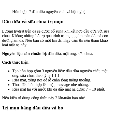
Hỗn hợp từ dầu dừa nguyên chất và bột nghệ
Dầu dừa và sữa chua trị mụn
Lượng hydrat trên da sẽ được bổ sung khi kết hợp dầu dừa với sữa
chua. Không những hỗ trợ quá trình trị mụn, giảm mẩn đỏ mà còn
dưỡng ẩm da. Nếu bạn có một làn da nhạy cảm thì nên tham khảo
loại mặt nạ này.
Nguyên liệu cần chuẩn bị
: dầu dừa, mật ong, sữa chua.
Cách thực hiện
:
Tạo hỗn hợp gồm 3 nguyên liệu: dầu dừa nguyên chất, mật
ong, sữa chua theo tỷ lệ 1:1:1.
Rửa mặt, xông hơi để lỗ chân lông thông thoáng.
Thoa đều hỗn hợp lên mặt, massage nhẹ nhàng.
Rửa mặt lại với nước khi đã đắp mặt nạ được 7 – 10 phút.
Nên kiên trì dùng công thức này 2 lần/tuần bạn nhé.
Trị mụn bằng dầu dừa và bơ