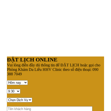
ĐẶT LỊCH ONLINE
Vui lòng điền đầy dủ thông tin để ĐẶT LỊCH hoặc gọi cho
Phòng Khám Da Liễu HHV Clinic theo số điện thoại: 090
388 7049