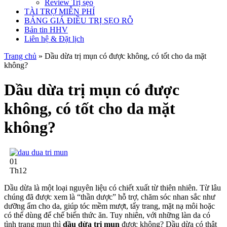
Review Trị sẹo
TÀI TRỢ MIỄN PHÍ
BẢNG GIÁ ĐIỀU TRỊ SẸO RỖ
Bản tin HHV
Liên hệ & Đặt lịch
Trang chủ
»
Dầu dừa trị mụn có được không, có tốt cho da mặt
không?
Dầu dừa trị mụn có được
không, có tốt cho da mặt
không?
01
Th12
Dầu dừa là một loại nguyên liệu có chiết xuất từ thiên nhiên. Từ lâu
chúng đã được xem là “thần dược” hỗ trợ, chăm sóc nhan sắc như
dưỡng ẩm cho da, giúp tóc mềm mượt, tẩy trang, mặt nạ môi hoặc
có thể dùng để chế biến thức ăn. Tuy nhiên, với những làn da có
tình trạng mụn thì
dầu dừa trị mụn
được không? Dầu dừa có thật