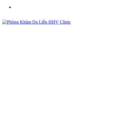
Phòng Khám Da Liễu HHV Clinic - Điều Trị Mụn, Sẹo,
Nám Uy Tín Tại Việt Nam