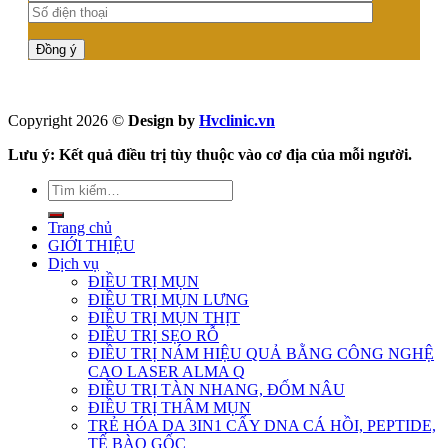
Copyright 2026 ©
Design by
Hvclinic.vn
Lưu ý: Kết quả điều trị tùy thuộc vào cơ địa của mỗi người.
Trang chủ
GIỚI THIỆU
Dịch vụ
ĐIỀU TRỊ MỤN
ĐIỀU TRỊ MỤN LƯNG
ĐIỀU TRỊ MỤN THỊT
ĐIỀU TRỊ SẸO RỖ
ĐIỀU TRỊ NÁM HIỆU QUẢ BẰNG CÔNG NGHỆ
CAO LASER ALMA Q
ĐIỀU TRỊ TÀN NHANG, ĐỐM NÂU
ĐIỀU TRỊ THÂM MỤN
TRẺ HÓA DA 3IN1 CẤY DNA CÁ HỒI, PEPTIDE,
TẾ BÀO GỐC