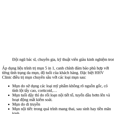
Đội ngũ bác sĩ, chuyên gia, kỹ thuật viên giàu kinh nghiệm tron
Áp dụng liệu trình trị mụn 5 in 1, canh chỉnh đảm bảo phù hợp với
từng tình trạng da mụn, độ tuổi của khách hàng. Đặc biệt HHV
Clinic điều trị mụn chuyên sâu với các loại mụn sau:
Mụn do sử dụng các loại mỹ phẩm không rõ nguồn gốc, có
tính lột tẩy cao, corticoid,…
Mụn tuổi dậy thì do rối loạn nội tiết tố, tuyến dầu bơm lên và
hoạt động mất kiểm soát.
Mụn do di truyền
Mụn nội tiết: trong quá trình mang thai, sau sinh hay tiền mãn
kinh.