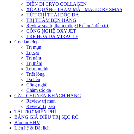
ĐIỆN DI CRYO COLLAGEN
XÓA QUẦNG THÂM MẮT MAGIC RF SMAS
HÚT CHÌ THẢI ĐỘC DA
TRỊ THÂM BẸN HÁNG
Review spa trị thâm mông [Kết quả điều trị]
CÔNG NGHỆ OXY JET
TRẺ HÓA DA MIRACLE
Góc làm đẹp
Trị mụn
Trị sẹo
Trị nám
Trị thâm
Trị mụn thịt
Triệt lông
Da liễu
Công nghệ
Chăm sóc da
CÂU CHUYỆN KHÁCH HÀNG
Review trị mụn
Review Trị sẹo
TÀI TRỢ MIỄN PHÍ
BẢNG GIÁ ĐIỀU TRỊ SẸO RỖ
Bản tin HHV
Liên hệ & Đặt lịch