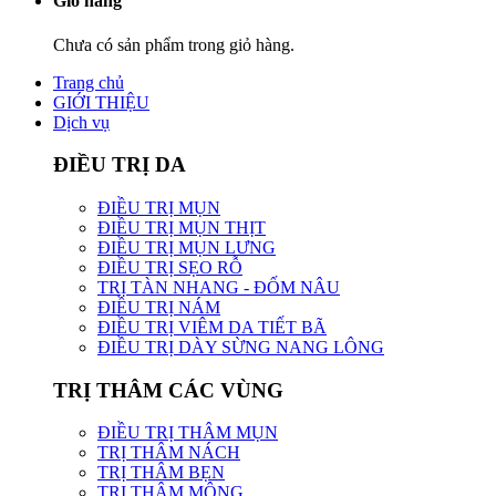
Giỏ hàng
Chưa có sản phẩm trong giỏ hàng.
Trang chủ
GIỚI THIỆU
Dịch vụ
ĐIỀU TRỊ DA
ĐIỀU TRỊ MỤN
ĐIỀU TRỊ MỤN THỊT
ĐIỀU TRỊ MỤN LƯNG
ĐIỀU TRỊ SẸO RỖ
TRỊ TÀN NHANG - ĐỐM NÂU
ĐIỀU TRỊ NÁM
ĐIỀU TRỊ VIÊM DA TIẾT BÃ
ĐIỀU TRỊ DÀY SỪNG NANG LÔNG
TRỊ THÂM CÁC VÙNG
ĐIỀU TRỊ THÂM MỤN
TRỊ THÂM NÁCH
TRỊ THÂM BẸN
TRỊ THÂM MÔNG