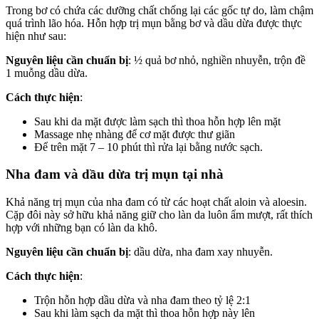
Trong bơ có chứa các dưỡng chất chống lại các gốc tự do, làm chậm
quá trình lão hóa. Hỗn hợp trị mụn bằng bơ và dầu dừa được thực
hiện như sau:
Nguyên liệu cần chuẩn bị
: ½ quả bơ nhỏ, nghiền nhuyễn, trộn đề
1 muỗng dầu dừa.
Cách thực hiện
:
Sau khi da mặt được làm sạch thì thoa hỗn hợp lên mặt
Massage nhẹ nhàng để cơ mặt được thư giãn
Để trên mặt 7 – 10 phút thì rửa lại bằng nước sạch.
Nha đam và dầu dừa trị mụn tại nhà
Khả năng trị mụn của nha đam có từ các hoạt chất aloin và aloesin.
Cặp đôi này sở hữu khả năng giữ cho làn da luôn ẩm mượt, rất thích
hợp với những bạn có làn da khô.
Nguyên liệu cần chuẩn bị
: dầu dừa, nha đam xay nhuyễn.
Cách thực hiện
:
Trộn hỗn hợp dầu dừa và nha đam theo tỷ lệ 2:1
Sau khi làm sạch da mặt thì thoa hỗn hợp này lên