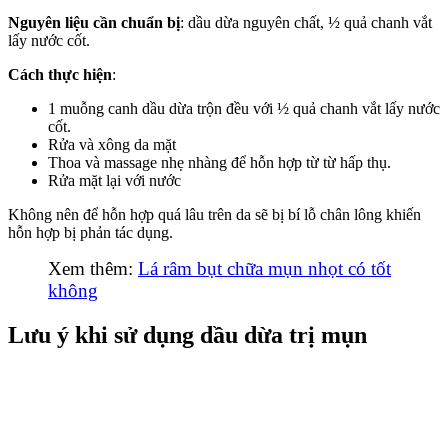
Nguyên liệu cần chuẩn bị
: dầu dừa nguyên chất, ½ quả chanh vắt
lấy nước cốt.
Cách thực hiện
:
1 muỗng canh dầu dừa trộn đều với ½ quả chanh vắt lấy nước
cốt.
Rửa và xông da mặt
Thoa và massage nhẹ nhàng để hỗn hợp từ từ hấp thụ.
Rửa mặt lại với nước
Không nên để hỗn hợp quá lâu trên da sẽ bị bí lỗ chân lông khiến
hỗn hợp bị phản tác dụng.
Xem thêm:
Lá râm bụt chữa mụn nhọt có tốt
không
Lưu ý khi sử dụng dầu dừa trị mụn