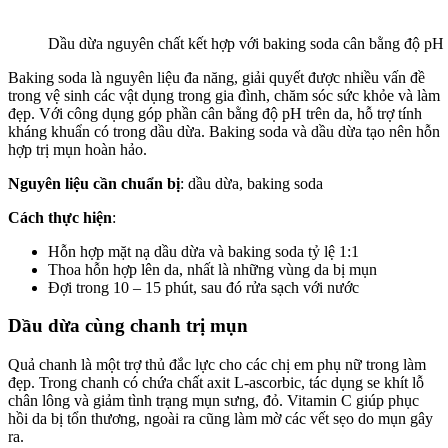
Dầu dừa nguyên chất kết hợp với baking soda cân bằng độ pH
Baking soda là nguyên liệu đa năng, giải quyết được nhiều vấn đề
trong vệ sinh các vật dụng trong gia đình, chăm sóc sức khỏe và làm
đẹp. Với công dụng góp phần cân bằng độ pH trên da, hỗ trợ tính
kháng khuẩn có trong dầu dừa. Baking soda và dầu dừa tạo nên hỗn
hợp trị mụn hoàn hảo.
Nguyên liệu cần chuẩn bị
: dầu dừa, baking soda
Cách thực hiện
:
Hỗn hợp mặt nạ dầu dừa và baking soda tỷ lệ 1:1
Thoa hỗn hợp lên da, nhất là những vùng da bị mụn
Đợi trong 10 – 15 phút, sau đó rửa sạch với nước
Dầu dừa cùng chanh trị mụn
Quả chanh là một trợ thủ đắc lực cho các chị em phụ nữ trong làm
đẹp. Trong chanh có chứa chất axit L-ascorbic, tác dụng se khít lỗ
chân lông và giảm tình trạng mụn sưng, đỏ. Vitamin C giúp phục
hồi da bị tổn thương, ngoài ra cũng làm mờ các vết sẹo do mụn gây
ra.