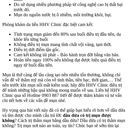
Do sử dụng nhiều phương pháp từ công nghệ cao bị thất bại
trước đó.
Mụn do nguồn nước bị ô nhiễm, môi trường khói, bụi.
Phòng khám da liễu HHV Clinic đặc biệt cam kết:
Tình trạng mụn giảm đến 80% sau buổi điều trị đầu tiên, da
khỏe lên từng buổi
Không điều trị mụn mang tính chất vội vàng, tạm thời.
Điều trị dứt điểm tận gốc.
Cam kết không tái phát – Bảo hành trọn đời bằng văn bản.
Hoàn tiền ngay 100% nếu không đạt được hiệu quả điều trị
ngay từ buổi đầu tiên.
Mụn là thứ càng để lâu càng tạo nên nhiều tổn thương, không chỉ
vấn đề về thẩm mỹ mà còn về tinh thần, tiền bạc, thời gian,… Thế
nên trước khi mụn nổi mất kiểm soát, hãy đến HHV Clinic điều trị
để tránh những hậu quả không mong muốn về sau. Liên hệ HHV
Clinic qua số Hotline 0903 887 049 để được thăm khám và tư vấn
chi tiết hơn về các vấn đề mụn nhé.
Hy vọng qua bài viết này đã có thể giúp bạn hiểu rõ hơn về dầu dừa
và tìm được cho mình câu trả lời:
dầu dừa có trị mụn được
không
? Cách trị thâm mụn bằng dầu dừa? Dầu dừa có trị thâm mụn
không? Trị mụn nơi nào an toàn, uy tín? Chúc bạn sẽ sớm tìm lại