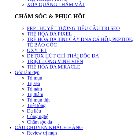
XÓA QUẦNG THÂM MẮT
CHĂM SÓC & PHỤC HỒI
PRP - HUYẾT TƯƠNG TIỂU CẦU TRỊ SẸO
TRẺ HÓA DA PIXEL
TRẺ HÓA DA 3IN1 CẤY DNA CÁ HỒI, PEPTIDE,
TẾ BÀO GỐC
OXY JET
DETOX HÚT CHÌ THẢI ĐỘC DA
TRIỆT LÔNG VĨNH VIỄN
TRẺ HÓA DA MIRACLE
Góc làm đẹp
Trị mụn
Trị sẹo
Trị nám
Trị thâm
Trị mụn thịt
Triệt lông
Da liễu
Công nghệ
Chăm sóc da
CÂU CHUYỆN KHÁCH HÀNG
Review trị mụn