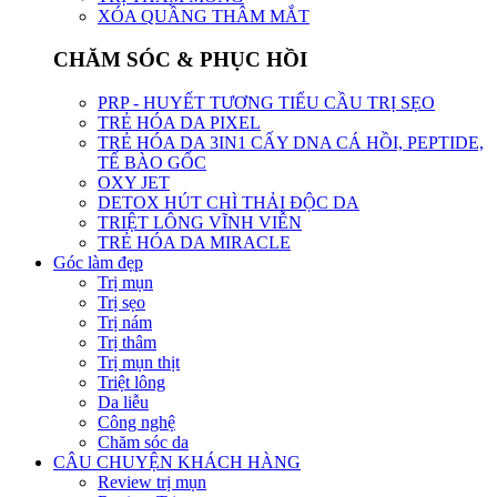
XÓA QUẦNG THÂM MẮT
CHĂM SÓC & PHỤC HỒI
PRP - HUYẾT TƯƠNG TIỂU CẦU TRỊ SẸO
TRẺ HÓA DA PIXEL
TRẺ HÓA DA 3IN1 CẤY DNA CÁ HỒI, PEPTIDE,
TẾ BÀO GỐC
OXY JET
DETOX HÚT CHÌ THẢI ĐỘC DA
TRIỆT LÔNG VĨNH VIỄN
TRẺ HÓA DA MIRACLE
Góc làm đẹp
Trị mụn
Trị sẹo
Trị nám
Trị thâm
Trị mụn thịt
Triệt lông
Da liễu
Công nghệ
Chăm sóc da
CÂU CHUYỆN KHÁCH HÀNG
Review trị mụn