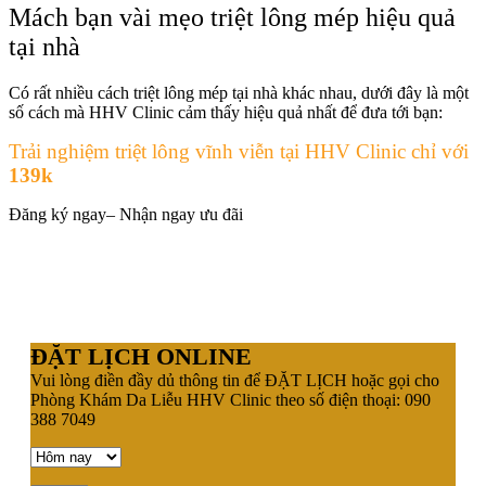
Mách bạn vài mẹo triệt lông mép hiệu quả
tại nhà
Có rất nhiều cách triệt lông mép tại nhà khác nhau, dưới đây là một
số cách mà HHV Clinic cảm thấy hiệu quả nhất để đưa tới bạn:
Trải nghiệm triệt lông vĩnh viễn tại HHV Clinic chỉ với
139k
Đăng ký ngay– Nhận ngay ưu đãi
ĐẶT LỊCH ONLINE
Vui lòng điền đầy dủ thông tin để ĐẶT LỊCH hoặc gọi cho
Phòng Khám Da Liễu HHV Clinic theo số điện thoại: 090
388 7049