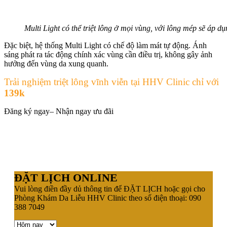
Multi Light có thể triệt lông ở mọi vùng, với lông mép sẽ áp 
Đặc biệt, hệ thống Multi Light có chế độ làm mát tự động. Ánh
sáng phát ra tác động chính xác vùng cần điều trị, không gây ảnh
hưởng đến vùng da xung quanh.
Trải nghiệm triệt lông vĩnh viễn tại HHV Clinic chỉ với
139k
Đăng ký ngay– Nhận ngay ưu đãi
ĐẶT LỊCH ONLINE
Vui lòng điền đầy dủ thông tin để ĐẶT LỊCH hoặc gọi cho
Phòng Khám Da Liễu HHV Clinic theo số điện thoại: 090
388 7049