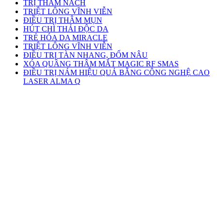
TRỊ THÂM NÁCH
TRIỆT LÔNG VĨNH VIỄN
ĐIỀU TRỊ THÂM MỤN
HÚT CHÌ THẢI ĐỘC DA
TRẺ HÓA DA MIRACLE
TRIỆT LÔNG VĨNH VIỄN
ĐIỀU TRỊ TÀN NHANG, ĐỐM NÂU
XÓA QUẦNG THÂM MẮT MAGIC RF SMAS
ĐIỀU TRỊ NÁM HIỆU QUẢ BẰNG CÔNG NGHỆ CAO
LASER ALMA Q