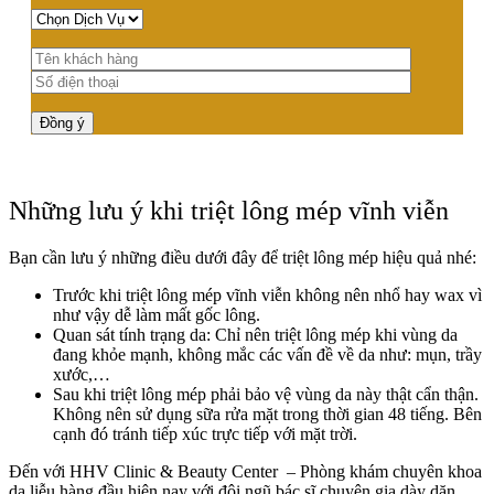
Những lưu ý khi triệt lông mép vĩnh viễn
Bạn cần lưu ý những điều dưới đây để triệt lông mép hiệu quả nhé:
Trước khi triệt lông mép vĩnh viễn không nên nhổ hay wax vì
như vậy dễ làm mất gốc lông.
Quan sát tính trạng da: Chỉ nên triệt lông mép khi vùng da
đang khỏe mạnh, không mắc các vấn đề về da như: mụn, trầy
xước,…
Sau khi triệt lông mép phải bảo vệ vùng da này thật cẩn thận.
Không nên sử dụng sữa rửa mặt trong thời gian 48 tiếng. Bên
cạnh đó tránh tiếp xúc trực tiếp với mặt trời.
Đến với
HHV Clinic & Beauty Center – Phòng khám chuyên khoa
da liễu
hàng đầu hiện nay với đội ngũ bác sĩ chuyên gia dày dặn