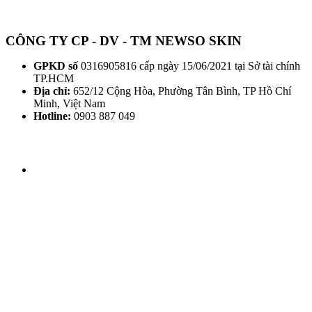
CÔNG TY CP - DV - TM NEWSO SKIN
GPKD số
0316905816 cấp ngày 15/06/2021 tại Sở tài chính
TP.HCM
Địa chỉ:
652/12 Cộng Hòa, Phường Tân Bình, TP Hồ Chí
Minh, Việt Nam
Hotline:
0903 887 049
THỜI GIAN LÀM VIỆC
Thứ 2 - CN: 8h30 - 20h00
THEO DÕI HHV CLINIC