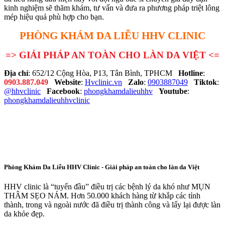
kinh nghiệm sẽ thăm khám, tư vấn và đưa ra phương pháp triệt lông
mép hiệu quả phù hợp cho bạn.
PHÒNG KHÁM DA LIỄU HHV CLINIC
=> GIẢI PHÁP AN TOÀN CHO LÀN DA VIỆT <=
Địa chỉ
: 652/12 Cộng Hòa, P13, Tân Bình, TPHCM
Hotline
:
0903.887.049
Website
:
Hvclinic.vn
Zalo
:
0903887049
Tiktok
:
@hhvclinic
Facebook
:
phongkhamdalieuhhv
Youtube
:
phongkhamdalieuhhvclinic
Phòng Khám Da Liễu HHV Clinic - Giải pháp an toàn cho làn da Việt
HHV clinic là “tuyến đầu” điều trị các bệnh lý da khó như MỤN
THÂM SẸO NÁM. Hơn 50.000 khách hàng từ khắp các tỉnh
thành, trong và ngoài nước đã điều trị thành công và lấy lại được làn
da khỏe đẹp.