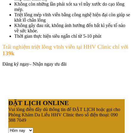
Không còn những lần phải xót xa vì trầy xước do cạo lông
mép.
Triệt lông mép vĩnh viễn bằng công nghệ hiện đại còn giúp se
khít lỗ chân lông
Không gây đau rát, không ảnh hưởng đến bất kì yếu tố nào
về sức khỏe.
Thời gian thực hiện siêu ngắn chỉ từ 5-10 phút
Trải nghiệm triệt lông vĩnh viễn tại HHV Clinic chỉ với
139k
Đăng ký ngay– Nhận ngay ưu đãi
ĐẶT LỊCH ONLINE
Vui lòng điền đầy dủ thông tin để ĐẶT LỊCH hoặc gọi cho
Phòng Khám Da Liễu HHV Clinic theo số điện thoại: 090
388 7049