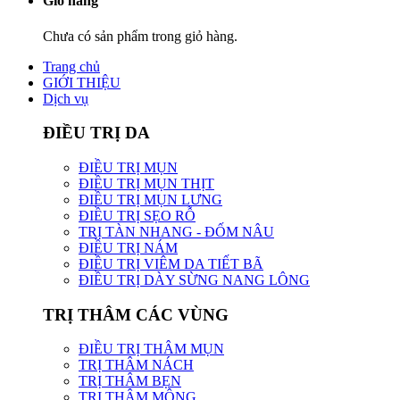
Giỏ hàng
Chưa có sản phẩm trong giỏ hàng.
Trang chủ
GIỚI THIỆU
Dịch vụ
ĐIỀU TRỊ DA
ĐIỀU TRỊ MỤN
ĐIỀU TRỊ MỤN THỊT
ĐIỀU TRỊ MỤN LƯNG
ĐIỀU TRỊ SẸO RỖ
TRỊ TÀN NHANG - ĐỐM NÂU
ĐIỀU TRỊ NÁM
ĐIỀU TRỊ VIÊM DA TIẾT BÃ
ĐIỀU TRỊ DÀY SỪNG NANG LÔNG
TRỊ THÂM CÁC VÙNG
ĐIỀU TRỊ THÂM MỤN
TRỊ THÂM NÁCH
TRỊ THÂM BẸN
TRỊ THÂM MÔNG