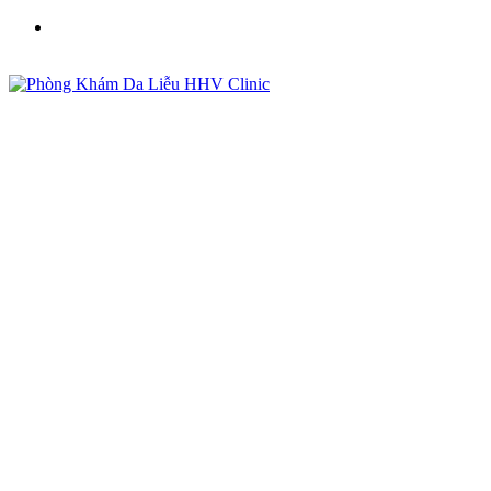
Phòng Khám Da Liễu HHV Clinic - Điều Trị Mụn, Sẹo,
Nám Uy Tín Tại Việt Nam