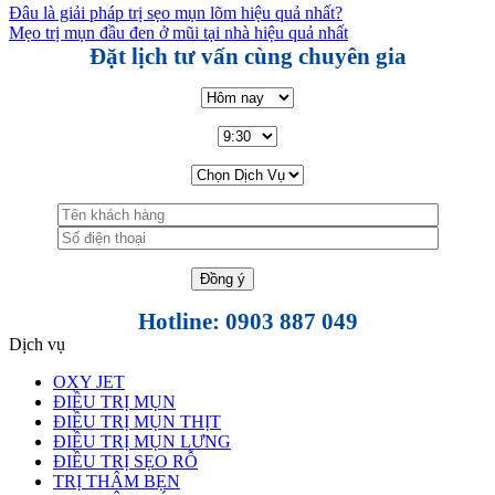
Đâu là giải pháp trị sẹo mụn lõm hiệu quả nhất?
Mẹo trị mụn đầu đen ở mũi tại nhà hiệu quả nhất
Đặt lịch tư vấn cùng chuyên gia
Hotline: 0903 887 049
Dịch vụ
OXY JET
ĐIỀU TRỊ MỤN
ĐIỀU TRỊ MỤN THỊT
ĐIỀU TRỊ MỤN LƯNG
ĐIỀU TRỊ SẸO RỖ
TRỊ THÂM BẸN