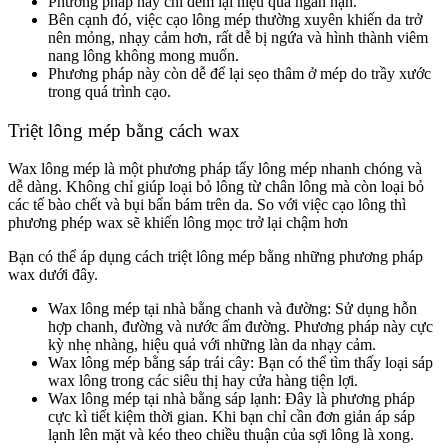
Phương pháp này chỉ đem lại hiệu quả ngắn hạn.
Bên cạnh đó, việc cạo lông mép thường xuyên khiến da trở
nên mỏng, nhạy cảm hơn, rất dễ bị ngứa và hình thành viêm
nang lông không mong muốn.
Phương pháp này còn dễ để lại sẹo thâm ở mép do trầy xước
trong quá trình cạo.
Triệt lông mép bằng cách wax
Wax lông mép là một phương pháp tẩy lông mép nhanh chóng và
dễ dàng. Không chỉ giúp loại bỏ lông từ chân lông mà còn loại bỏ
các tế bào chết và bụi bẩn bám trên da. So với việc cạo lông thì
phương phép wax sẽ khiến lông mọc trở lại chậm hơn
Bạn có thể áp dụng cách triệt lông mép bằng những phương pháp
wax dưới đây.
Wax lông mép tại nhà bằng chanh và đường: Sử dụng hỗn
hợp chanh, đường và nước ấm đường. Phương pháp này cực
kỳ nhẹ nhàng, hiệu quả với những làn da nhạy cảm.
Wax lông mép bằng sáp trái cây: Bạn có thể tìm thấy loại sáp
wax lông trong các siêu thị hay cửa hàng tiện lợi.
Wax lông mép tại nhà bằng sáp lạnh: Đây là phương pháp
cực kì tiết kiệm thời gian. Khi bạn chỉ cần đơn giản áp sáp
lạnh lên mặt và kéo theo chiều thuận của sợi lông là xong.