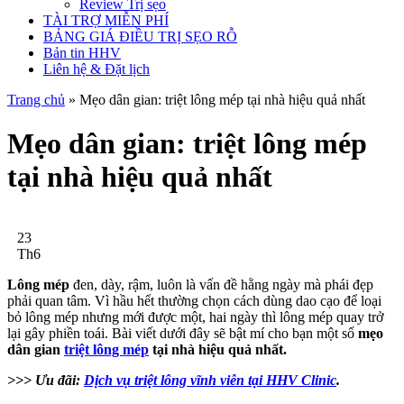
Review Trị sẹo
TÀI TRỢ MIỄN PHÍ
BẢNG GIÁ ĐIỀU TRỊ SẸO RỖ
Bản tin HHV
Liên hệ & Đặt lịch
Trang chủ
»
Mẹo dân gian: triệt lông mép tại nhà hiệu quả nhất
Mẹo dân gian: triệt lông mép
tại nhà hiệu quả nhất
23
Th6
Lông mép
đen, dày, rậm, luôn là vấn đề hằng ngày mà phái đẹp
phải quan tâm. Vì hầu hết thường chọn cách dùng dao cạo để loại
bỏ lông mép nhưng mới được một, hai ngày thì lông mép quay trở
lại gây phiền toái. Bài viết dưới đây sẽ bật mí cho bạn một số
mẹo
dân gian
triệt lông mép
tại nhà hiệu quả nhất.
>>> Ưu đãi:
Dịch vụ triệt lông vĩnh viễn tại HHV Clinic
.