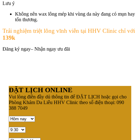
Lưu ý
Không nên wax lông mép khi vùng da này đang có mụn hay
tổn thương.
Trải nghiệm triệt lông vĩnh viễn tại HHV Clinic chỉ với
139k
Đăng ký ngay– Nhận ngay ưu đãi
ĐẶT LỊCH ONLINE
Vui lòng điền đầy dủ thông tin để ĐẶT LỊCH hoặc gọi cho
Phòng Khám Da Liễu HHV Clinic theo số điện thoại: 090
388 7049