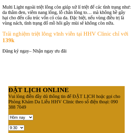
Multi Light ngoài triệt lông còn giúp xử lí triệt để các tình trạng như:
da thâm đen, viêm nang lông, lỗ chân lông to… mà không hề gây
hại cho đến cấu trúc vốn có của da. Đặc biệt, nếu vùng điều trị là
vùng nách, tình trạng đổ mồ hôi gây mùi sẽ không còn nữa.
Trải nghiệm triệt lông vĩnh viễn tại HHV Clinic chỉ với
139k
Đăng ký ngay– Nhận ngay ưu đãi
ĐẶT LỊCH ONLINE
Vui lòng điền đầy dủ thông tin để ĐẶT LỊCH hoặc gọi cho
Phòng Khám Da Liễu HHV Clinic theo số điện thoại: 090
388 7049