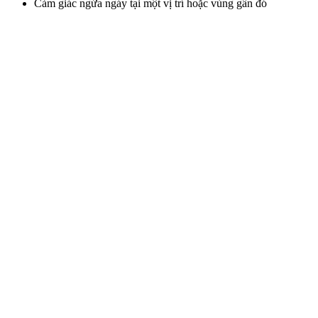
Cảm giác ngứa ngáy tại một vị trí hoặc vùng gần đó