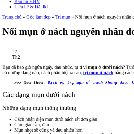
Bản tin HHV
Liên hệ & Đặt lịch
Trang chủ
»
Góc làm đẹp
»
Trị mụn
»
Nổi mụn ở nách nguyên nhân d
Nổi mụn ở nách nguyên nhân do
27
Th2
Bạn đã bao giờ ngứa ngáy, đau nhức, tự ti vì
mụn ở dưới nách
? Tưở
có những dạng nào, cách phân biệt ra sao,
trị mụn ở nách
bằng cách
>>> Xem thêm: 
Dịch vụ trị mụn ở nách không đau, 
Các dạng mụn dưới nách
Những dạng mụn thông thường
Cách nhận diện mụn dưới nách rất đơn giản
Cảm giác sần, đau
Mụn nhọt sẽ cứng và đau nhiều hơn