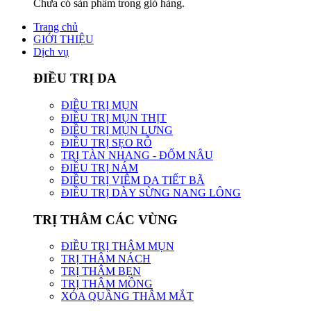
Chưa có sản phẩm trong giỏ hàng.
Trang chủ
GIỚI THIỆU
Dịch vụ
ĐIỀU TRỊ DA
ĐIỀU TRỊ MỤN
ĐIỀU TRỊ MỤN THỊT
ĐIỀU TRỊ MỤN LƯNG
ĐIỀU TRỊ SẸO RỖ
TRỊ TÀN NHANG - ĐỐM NÂU
ĐIỀU TRỊ NÁM
ĐIỀU TRỊ VIÊM DA TIẾT BÃ
ĐIỀU TRỊ DÀY SỪNG NANG LÔNG
TRỊ THÂM CÁC VÙNG
ĐIỀU TRỊ THÂM MỤN
TRỊ THÂM NÁCH
TRỊ THÂM BẸN
TRỊ THÂM MÔNG
XÓA QUẦNG THÂM MẮT