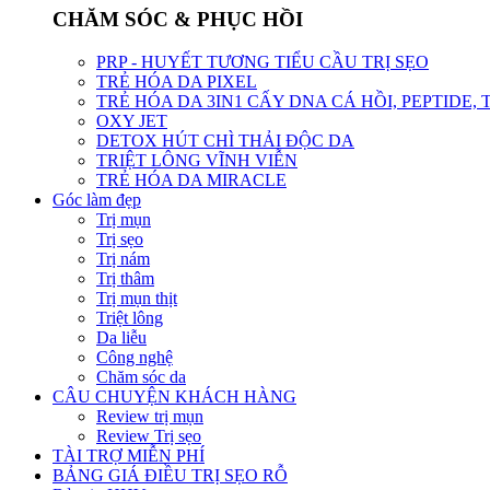
CHĂM SÓC & PHỤC HỒI
PRP - HUYẾT TƯƠNG TIỂU CẦU TRỊ SẸO
TRẺ HÓA DA PIXEL
TRẺ HÓA DA 3IN1 CẤY DNA CÁ HỒI, PEPTIDE,
OXY JET
DETOX HÚT CHÌ THẢI ĐỘC DA
TRIỆT LÔNG VĨNH VIỄN
TRẺ HÓA DA MIRACLE
Góc làm đẹp
Trị mụn
Trị sẹo
Trị nám
Trị thâm
Trị mụn thịt
Triệt lông
Da liễu
Công nghệ
Chăm sóc da
CÂU CHUYỆN KHÁCH HÀNG
Review trị mụn
Review Trị sẹo
TÀI TRỢ MIỄN PHÍ
BẢNG GIÁ ĐIỀU TRỊ SẸO RỖ