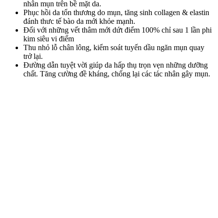
nhân mụn trên bề mặt da.
Phục hồi da tổn thương do mụn, tăng sinh collagen & elastin
đánh thưc tế bào da mới khỏe mạnh.
Đối với những vết thâm mới dứt điểm 100% chỉ sau 1 lần phi
kim siêu vi điểm
Thu nhỏ lỗ chân lông, kiểm soát tuyến dầu ngăn mụn quay
trở lại.
Đường dẫn tuyệt vời giúp da hấp thụ trọn vẹn những dưỡng
chất. Tăng cường đề kháng, chống lại các tác nhân gây mụn.