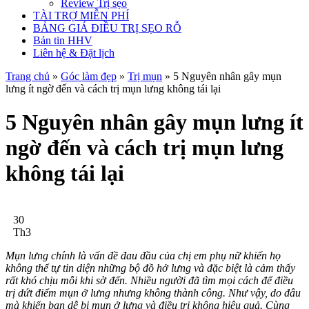
Review Trị sẹo
TÀI TRỢ MIỄN PHÍ
BẢNG GIÁ ĐIỀU TRỊ SẸO RỖ
Bản tin HHV
Liên hệ & Đặt lịch
Trang chủ
»
Góc làm đẹp
»
Trị mụn
»
5 Nguyên nhân gây mụn
lưng ít ngờ đến và cách trị mụn lưng không tái lại
5 Nguyên nhân gây mụn lưng ít
ngờ đến và cách trị mụn lưng
không tái lại
30
Th3
Mụn lưng chính là vấn đề đau đầu của chị em phụ nữ khiến họ
không thể tự tin diện những bộ đồ hở lưng và đặc biệt là cảm thấy
rất khó chịu mỗi khi sờ đến. Nhiều người đã tìm mọi cách để điều
trị dứt điểm mụn ở lưng nhưng không thành công. Như vậy, do đâu
mà khiến bạn dễ bị mụn ở lưng và điều trị không hiệu quả. Cùng