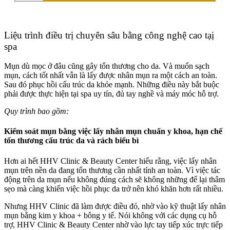
Liệu trình điều trị chuyên sâu bằng công nghệ cao tạị
spa
Mụn dù mọc ở đâu cũng gây tổn thương cho da. Và muốn sạch
mụn, cách tốt nhất vẫn là lấy được nhân mụn ra một cách an toàn.
Sau đó phục hồi cấu trúc da khỏe mạnh. Những điều này bắt buộc
phải được thực hiện tại spa uy tín, đủ tay nghề và máy móc hỗ trợ.
Quy trình bao gồm:
Kiểm soát mụn bằng việc lấy nhân mụn chuẩn y khoa, hạn chế
tổn thương cấu trúc da và rách biểu bì
Hơn ai hết
HHV Clinic & Beauty Center
hiểu rằng, việc lấy nhân
mụn
trên nền da đang tổn thương cần nhất tính an toàn. Vì việc tác
động trên da mụn nếu không đúng cách sẽ không những để lại thâm
sẹo mà càng khiến việc hồi phục da trở nên khó khăn hơn rất nhiều.
Nhưng HHV Clinic đã làm được điều đó, nhờ vào kỹ thuật lấy nhân
mụn bằng kim y khoa + bông y tế. Nói không với các dụng cụ hỗ
trợ,
HHV Clinic & Beauty Center
nhờ vào lực tay tiếp xúc trực tiếp