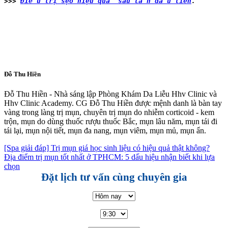
>>> 
Điều trị sẹo hiệu quả sau lần đầu tiên
.
Đỗ Thu Hiền
Đỗ Thu Hiền - Nhà sáng lập Phòng Khám Da Liễu Hhv Clinic và
Hhv Clinic Academy. CG Đỗ Thu Hiền được mệnh danh là bàn tay
vàng trong làng trị mụn, chuyên trị mụn do nhiễm corticoid - kem
trộn, mụn do dùng thuốc rượu thuốc Bắc, mụn lâu năm, mụn tái đi
tái lại, mụn nội tiết, mụn đa nang, mụn viêm, mụn mủ, mụn ẩn.
[Spa giải đáp] Trị mụn giá học sinh liệu có hiệu quả thật không?
Địa điểm trị mụn tốt nhất ở TPHCM: 5 dấu hiệu nhận biết khi lựa
chọn
Đặt lịch tư vấn cùng chuyên gia