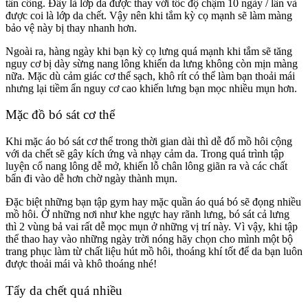
tấn công. Đây là lớp da được thay với tốc độ chậm 10 ngày / lần và
được coi là lớp da chết. Vậy nên khi tắm kỳ cọ mạnh sẽ làm màng
bảo vệ này bị thay nhanh hơn.
Ngoài ra, hàng ngày khi bạn kỳ cọ lưng quá mạnh khi tắm sẽ tăng
nguy cơ bị dày sừng nang lông khiến da lưng không còn mịn màng
nữa. Mặc dù cảm giác cơ thể sạch, khô rít có thể làm bạn thoải mái
nhưng lại tiềm ẩn nguy cơ cao khiến lưng bạn mọc nhiều mụn hơn.
Mặc đồ bó sát cơ thể
Khi mặc áo bó sát cơ thể trong thời gian dài thì dễ đổ mồ hôi cộng
với da chết sẽ gây kích ứng và nhạy cảm da. Trong quá trình tập
luyện cổ nang lông dễ mở, khiến lỗ chân lông giãn ra và các chất
bẩn đi vào dễ hơn chờ ngày thành mụn.
Đặc biệt những bạn tập gym hay mặc quần áo quá bó sẽ đọng nhiều
mồ hôi. Ở những nơi như khe ngực hay rãnh lưng, bó sát cả lưng
thì 2 vùng bả vai rất dễ mọc mụn ở những vị trí này. Vì vậy, khi tập
thể thao hay vào những ngày trời nóng hãy chọn cho mình một bộ
trang phục làm từ chất liệu hút mồ hôi, thoáng khí tốt để da bạn luôn
được thoải mái và khô thoáng nhé!
Tẩy da chết quá nhiều