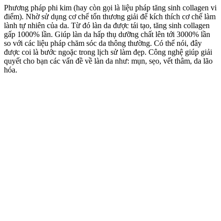
Phương pháp phi kim (hay còn gọi là liệu pháp tăng sinh collagen vi
điểm). Nhờ sử dụng cơ chế tổn thương giải để kích thích cơ chế làm
lành tự nhiên của da. Từ đó làn da được tái tạo, tăng sinh collagen
gấp 1000% lần. Giúp làn da hấp thụ dưỡng chất lên tới 3000% lần
so với các liệu pháp chăm sóc da thông thường. Có thể nói, đây
được coi là bước ngoặc trong lịch sử làm đẹp. Công nghệ giúp giải
quyết cho bạn các vấn đề về làn da như: mụn, sẹo, vết thâm, da lão
hóa.