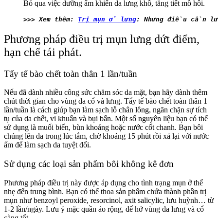
Bỏ qua việc dưỡng ẩm khiến da lưng khô, tăng tiết mồ hôi.
>>> Xem thêm: 
Trị mụn ở lưng
: Nhưng điều cần lư
Phương pháp điều trị mụn lưng dứt điểm,
hạn chế tái phát.
Tẩy tế bào chết toàn thân 1 lần/tuần
Nếu đã dành nhiều công sức chăm sóc da mặt, bạn hãy dành thêm
chút thời gian cho vùng da cổ và lưng. Tẩy tế bào chết toàn thân 1
lần/tuần là cách giúp bạn làm sạch lỗ chân lông, ngăn chặn sự tích
tụ của da chết, vi khuẩn và bụi bẩn. Một số nguyên liệu bạn có thể
sử dụng là muối biển, bùn khoáng hoặc nước cốt chanh. Bạn bôi
chúng lên da trong lúc tắm, chờ khoảng 15 phút rồi xả lại với nước
ấm để làm sạch da tuyệt đối.
Sử dụng các loại sản phẩm bôi không kê đơn
Phương pháp điều trị này được áp dụng cho tình trạng mụn ở thể
nhẹ đến trung bình. Bạn có thể thoa sản phẩm chứa thành phần trị
mụn như benzoyl peroxide, resorcinol, axit salicylic, lưu huỳnh… từ
1-2 lần/ngày. Lưu ý mặc quần áo rộng, để hở vùng da lưng và cổ
càng tốt.