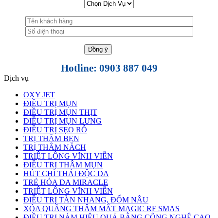
Hotline: 0903 887 049
Dịch vụ
OXY JET
ĐIỀU TRỊ MỤN
ĐIỀU TRỊ MỤN THỊT
ĐIỀU TRỊ MỤN LƯNG
ĐIỀU TRỊ SẸO RỖ
TRỊ THÂM BẸN
TRỊ THÂM NÁCH
TRIỆT LÔNG VĨNH VIỄN
ĐIỀU TRỊ THÂM MỤN
HÚT CHÌ THẢI ĐỘC DA
TRẺ HÓA DA MIRACLE
TRIỆT LÔNG VĨNH VIỄN
ĐIỀU TRỊ TÀN NHANG, ĐỐM NÂU
XÓA QUẦNG THÂM MẮT MAGIC RF SMAS
ĐIỀU TRỊ NÁM HIỆU QUẢ BẰNG CÔNG NGHỆ CAO