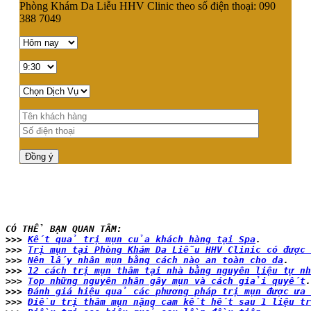
Phòng Khám Da Liễu HHV Clinic theo số điện thoại: 090
388 7049
CÓ THỂ BẠN QUAN TÂM:
>>> 
Kết quả trị mụn của khách hàng tại Spa
>>> 
Trị mụn tại Phòng Khám Da Liễu HHV Clinic có được
>>> 
Nên lấy nhân mụn bằng cách nào an toàn cho da
>>> 
12 cách trị mụn thâm tại nhà bằng nguyên liệu tự nh
>>> 
Top những nguyên nhân gây mụn và cách giải quyết
>>> 
Đánh giá hiệu quả các phương pháp trị mụn được ưa 
>>> 
Điều trị thâm mụn nặng cam kết hết sau 1 liệu tr