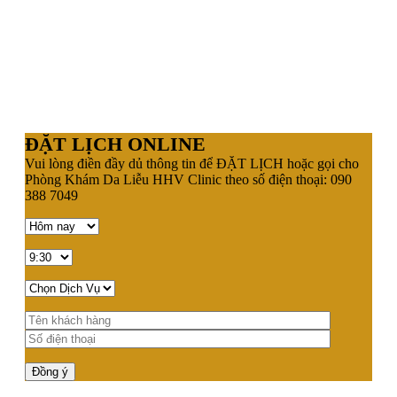
ĐẶT LỊCH ONLINE
Vui lòng điền đầy dủ thông tin để ĐẶT LỊCH hoặc gọi cho
Phòng Khám Da Liễu HHV Clinic theo số điện thoại: 090
388 7049