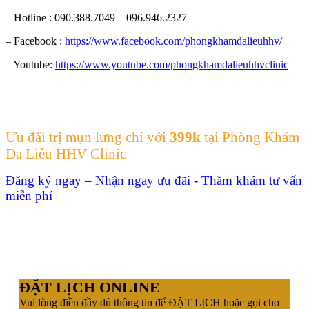
– Hotline : 090.388.7049 – 096.946.2327
– Facebook :
https://www.facebook.com/phongkhamdalieuhhv/
– Youtube:
https://www.youtube.com/phongkhamdalieuhhvclinic
Ưu đãi trị mụn lưng chỉ với
399k
tại Phòng Khám
Da Liễu HHV Clinic
Đăng ký ngay – Nhận ngay ưu đãi - Thăm khám tư vấn
miễn phí
ĐẶT LỊCH ONLINE
Vui lòng điền đầy dủ thông tin để ĐẶT LỊCH hoặc gọi cho