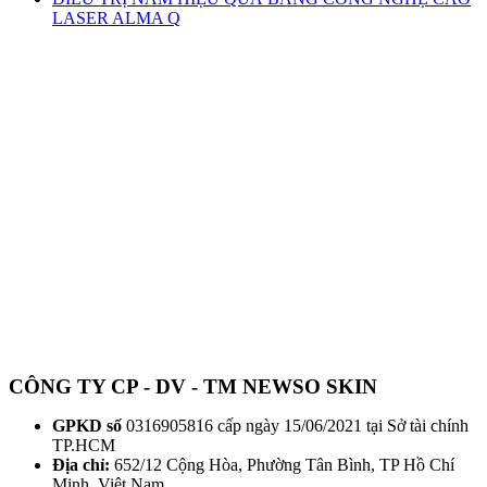
LASER ALMA Q
CÔNG TY CP - DV - TM NEWSO SKIN
GPKD số
0316905816 cấp ngày 15/06/2021 tại Sở tài chính
TP.HCM
Địa chỉ:
652/12 Cộng Hòa, Phường Tân Bình, TP Hồ Chí
Minh, Việt Nam