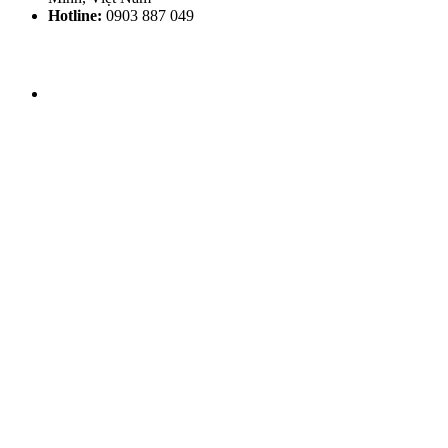
Hotline:
0903 887 049
THỜI GIAN LÀM VIỆC
Thứ 2 - CN: 8h30 - 20h00
THEO DÕI HHV CLINIC