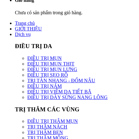
Giỏ hàng
Chưa có sản phẩm trong giỏ hàng.
Trang chủ
GIỚI THIỆU
Dịch vụ
ĐIỀU TRỊ DA
ĐIỀU TRỊ MỤN
ĐIỀU TRỊ MỤN THỊT
ĐIỀU TRỊ MỤN LƯNG
ĐIỀU TRỊ SẸO RỖ
TRỊ TÀN NHANG - ĐỐM NÂU
ĐIỀU TRỊ NÁM
ĐIỀU TRỊ VIÊM DA TIẾT BÃ
ĐIỀU TRỊ DÀY SỪNG NANG LÔNG
TRỊ THÂM CÁC VÙNG
ĐIỀU TRỊ THÂM MỤN
TRỊ THÂM NÁCH
TRỊ THÂM BẸN
TRỊ THÂM MÔNG