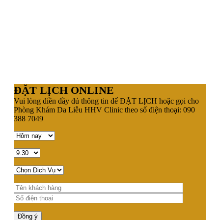
ĐẶT LỊCH ONLINE
Vui lòng điền đầy dủ thông tin để ĐẶT LỊCH hoặc gọi cho
Phòng Khám Da Liễu HHV Clinic theo số điện thoại: 090
388 7049