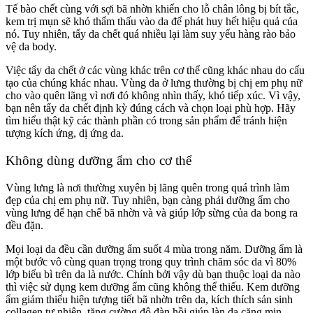
Tế bào chết cùng với sợi bã nhờn khiến cho lỗ chân lông bị bít tắc,
kem trị mụn sẽ khó thẩm thấu vào da để phát huy hết hiệu quả của
nó. Tuy nhiên, tẩy da chết quá nhiều lại làm suy yếu hàng rào bảo
vệ da body.
Việc tẩy da chết ở các vùng khác trên cơ thể cũng khác nhau do cấu
tạo của chúng khác nhau. Vùng da ở lưng thường bị chị em phụ nữ
cho vào quên lãng vì nơi đó không nhìn thấy, khó tiếp xúc. Vì vậy,
bạn nên tẩy da chết định kỳ đúng cách và chọn loại phù hợp. Hãy
tìm hiểu thật kỹ các thành phần có trong sản phẩm để tránh hiện
tượng kích ứng, dị ứng da.
Không dùng dưỡng ẩm cho cơ thể
Vùng lưng là nơi thường xuyên bị lãng quên trong quá trình làm
đẹp của chị em phụ nữ. Tuy nhiên, bạn càng phải dưỡng ẩm cho
vùng lưng để hạn chế bã nhờn và và giúp lớp sừng của da bong ra
đều đặn.
Mọi loại da đều cần dưỡng ẩm suốt 4 mùa trong năm. Dưỡng ẩm là
một bước vô cùng quan trọng trong quy trình chăm sóc da vì 80%
lớp biểu bì trên da là nước. Chính bởi vậy dù bạn thuộc loại da nào
thì việc sử dụng kem dưỡng ẩm cũng không thể thiếu. Kem dưỡng
ẩm giảm thiểu hiện tượng tiết bã nhờn trên da, kích thích sản sinh
collagen tự nhiên, tăng cường độ đàn hồi giúp làn da căng mịn,