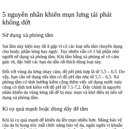
5 nguyên nhân khiến mụn lưng tái phát
không dứt
Sử dụng xà phòng tắm
Sai lầm này hiện nay rất ít gặp vì có các loại sữa tắm chuyên dụng
cho body, phần lưng hay ngực. Tuy nhiên vẫn có 1 bộ phận nhỏ
người sử dụng xà phòng tắm. Khi tắm bằng xà phòng sẽ có cảm
giác rít, đặc biệt các bạn da dầu rất thích dùng loại này.
Đối với vùng da lưng nhạy cảm, độ pH phù hợp là từ 5,5 – 6,5. Do
vậy, bạn cần sử dụng sữa tắm có độ pH dịu nhẹ từ 5,5 – 6,5. Xà
phòng tắm có tính hướng kiềm cộng thêm việc sử dụng nước máy
cũng có tính hơi kiềm với độ pH từ 7,1-7,2. Đây chính là nguyên
nhân khiến da vùng lưng rất dễ bị mọc mụn và khó điều trị nếu sử
dụng xà phòng tắm.
Kì cọ quá mạnh hoặc dùng dây để tắm
Khi kì cọ quá mạnh dễ khiến da lên mụn nhiều hơn. Màng bảo vệ
của da bị bong tróc mất chức năng bảo vệ da, ngăn ngừa vi khuẩn