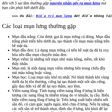
đến với 5 sai lầm thường gặp
nguyên nhân gây ra mụn lưng
mà
bạn cần phải biết dưới đây.
>>> Ưu đãi: 
Điều trị mụn lưng
 dứt điểm không tái
Các loại mụn lưng thường gặp
Mụn đầu trắng: Còn được gọi là mụn trứng cá đóng. Mụn đầu
trắng phát triển bên dưới da, tạo thành cồi mụn màu trắng trên
bề mặt da.
Mụn đầu đen: Là dạng mụn trứng cá trên bề mặt da đã bị oxy
hóa nên đầu mụn chuyển màu đen.
Mụn viêm: là những nốt mụn nhỏ màu hồng, mềm, rất khó
thấy nhân.
Mụn mủ: là một dạng mụn viêm nhưng bên trong chứa đầy
mủ màu trắng hoặc vàng.
Mụn bọc: Loại mụn này khó trị nhất. Nó hình thành khi vùng
dưới da bị tổn thương, cứng lại tạo thành một nốt sần cứng,
gây đau đớn và dễ để lại sẹo thâm, sẹo lõm.
Viêm nang lông: Tình trạng viêm nang lông ở lưng là hiện
tượng các nang lông bị nhiễm trùng do vi khuẩn, tụ cầu. Biểu
hiện viêm nang lông ở lưng là: Trên lưng xuất hiện nhiều nốt
sần đỏ, có cảm giác ngứa ngáy, khó chịu ở lưng. Nếu bị nặng,
các nốt sần sẽ trở thành nhọt, đinh râu ở lưng, khi khỏi để lại