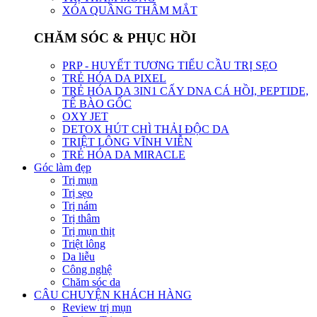
XÓA QUẦNG THÂM MẮT
CHĂM SÓC & PHỤC HỒI
PRP - HUYẾT TƯƠNG TIỂU CẦU TRỊ SẸO
TRẺ HÓA DA PIXEL
TRẺ HÓA DA 3IN1 CẤY DNA CÁ HỒI, PEPTIDE,
TẾ BÀO GỐC
OXY JET
DETOX HÚT CHÌ THẢI ĐỘC DA
TRIỆT LÔNG VĨNH VIỄN
TRẺ HÓA DA MIRACLE
Góc làm đẹp
Trị mụn
Trị sẹo
Trị nám
Trị thâm
Trị mụn thịt
Triệt lông
Da liễu
Công nghệ
Chăm sóc da
CÂU CHUYỆN KHÁCH HÀNG
Review trị mụn