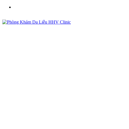
Phòng Khám Da Liễu HHV Clinic - Điều Trị Mụn, Sẹo,
Nám Uy Tín Tại Việt Nam