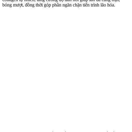
bóng mượt, đồng thời góp phần ngăn chặn tiến trình lão hóa.