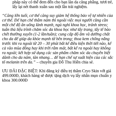
pháp này có thể đem đến cho bạn làn da căng phẳng, tươi trẻ,
lấy lại nét thanh xuân sau một lần trải nghiệm.
“Càng lớn tuổi, cơ thể càng suy giảm hệ thống bảo vệ tự nhiên của
cơ thể. Để hạn chế thâm nám thì ngoài việc mọi người cũng cần
một chế độ ăn uống lành mạnh, ngủ nghỉ khoa học, tránh stress;
tuân thủ liệu trình chăm sóc da khoa học như tẩy trang, tẩy tế bào
chết thường xuyên (1-2 lần/tuần); cung cấp độ ẩm và dưỡng chất
cho da để giúp da khỏe mạnh từ bên trong; thoa kem chống nắng
trước khi ra ngoài từ 20 – 30 phút bất kể điều kiện thời tiết nào, kể
cả vào mùa đông hay khi trời râm mát, bất kể ra ngoài hay không
ra ngoài; kết hợp sử dụng các sản phẩm chăm sóc da chuyên biệt
dành cho da nám, tàn nhang… để hạn chế sự xuất hiện của các sắc
tố melanin trên da.”
– chuyên gia Đỗ Thu Hiền chia sẻ.
ƯU ĐÃI ĐẶC BIỆT: Khi đăng ký điều trị thâm Cryo Skin với giá
499.000Đ, khách hàng sẽ được tặng dịch vụ lấy nhân mụn chuẩn y
khoa 300.000Đ