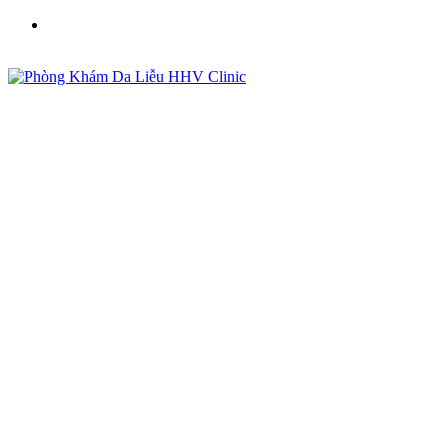
Phòng Khám Da Liễu HHV Clinic - Điều Trị Mụn, Sẹo,
Nám Uy Tín Tại Việt Nam