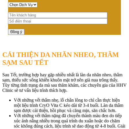
CẢI THIỆN DA NHĂN NHEO, THÂM
SẠM SAU TẾT
Sau Tết, trường hợp hay gặp nhiều nhất là làn da nhăn nheo, thâm
sạm, thiếu sức sống khiến khuôn mặt trở nên già nua trông thấy.
Tùy từng tình trạng da mà sau thăm khám, các chuyên gia của HHV
Clinic sẽ tư vấn liệu trình thích hợp.
Với những vết thâm nhẹ, lỗ chân lông to chỉ cần thực hiện
một liệu trình CryO Vita C kéo dài từ 3-4 buổi. Làn da thâm
sạm được cải thiện, hồi phục và căng mịn, săn chắc hơn.
Với những vết thâm nặng đã chuyển thành màu đen do tiếp
xúc ánh nắng nhiều trong quá trình du xuân hoặc do chăm
sóc không đúng cách, liệu trình sẽ dao động từ 4-8 buổi. Giải