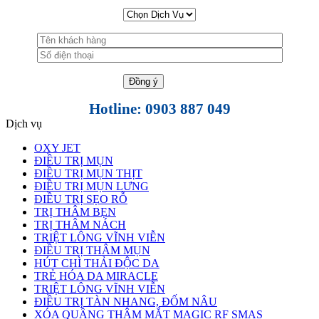
Hotline: 0903 887 049
Dịch vụ
OXY JET
ĐIỀU TRỊ MỤN
ĐIỀU TRỊ MỤN THỊT
ĐIỀU TRỊ MỤN LƯNG
ĐIỀU TRỊ SẸO RỖ
TRỊ THÂM BẸN
TRỊ THÂM NÁCH
TRIỆT LÔNG VĨNH VIỄN
ĐIỀU TRỊ THÂM MỤN
HÚT CHÌ THẢI ĐỘC DA
TRẺ HÓA DA MIRACLE
TRIỆT LÔNG VĨNH VIỄN
ĐIỀU TRỊ TÀN NHANG, ĐỐM NÂU
XÓA QUẦNG THÂM MẮT MAGIC RF SMAS