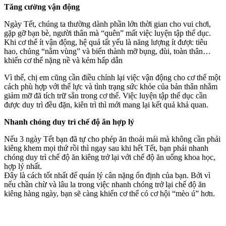
Tăng cường vận động
Ngày Tết, chúng ta thường dành phần lớn thời gian cho vui chơi,
gặp gỡ bạn bè, người thân mà “quên” mất việc luyện tập thể dục.
Khi cơ thể ít vận động, hệ quả tất yếu là năng lượng ít được tiêu
hao, chúng “nằm vùng” và biến thành mỡ bụng, đùi, toàn thân…
khiến cơ thể nặng nề và kém hấp dẫn
Vì thế, chị em cũng cần điều chỉnh lại việc vận động cho cơ thể một
cách phù hợp với thể lực và tình trạng sức khỏe của bản thân nhằm
giảm mỡ đã tích trữ sẵn trong cơ thể. Việc luyện tập thể dục cần
được duy trì đều đặn, kiên trì thì mới mang lại kết quả khả quan.
Nhanh chóng duy trì chế độ ăn hợp lý
Nếu 3 ngày Tết bạn đã tự cho phép ăn thoải mái mà không cần phải
kiêng khem mọi thứ rồi thì ngay sau khi hết Tết, bạn phải nhanh
chóng duy trì chế độ ăn kiêng trở lại với chế độ ăn uống khoa học,
hợp lý nhất.
Đây là cách tốt nhất để quản lý cân nặng ổn định của bạn. Bởi vì
nếu chần chừ và lâu la trong việc nhanh chóng trở lại chế độ ăn
kiêng hàng ngày, bạn sẽ càng khiến cơ thể có cơ hội “mèo ú” hơn.