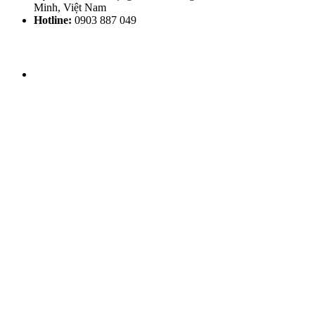
Minh, Việt Nam
Hotline:
0903 887 049
THỜI GIAN LÀM VIỆC
Thứ 2 - CN: 8h30 - 20h00
THEO DÕI HHV CLINIC