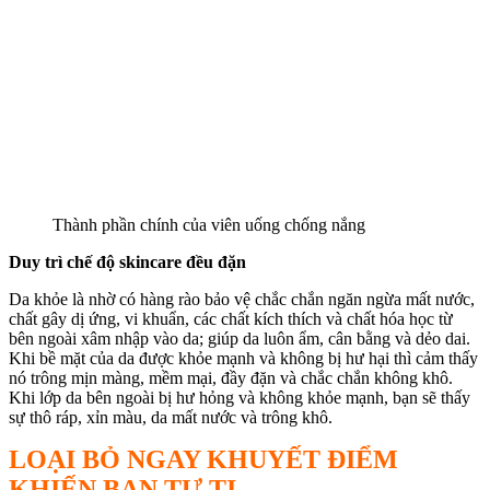
Thành phần chính của viên uống chống nắng
Duy trì chế độ skincare đều đặn
Da khỏe là nhờ có hàng rào bảo vệ chắc chắn ngăn ngừa mất nước,
chất gây dị ứng, vi khuẩn, các chất kích thích và chất hóa học từ
bên ngoài xâm nhập vào da; giúp da luôn ẩm, cân bằng và dẻo dai.
Khi bề mặt của da được khỏe mạnh và không bị hư hại thì cảm thấy
nó trông mịn màng, mềm mại, đầy đặn và chắc chắn không khô.
Khi lớp da bên ngoài bị hư hỏng và không khỏe mạnh, bạn sẽ thấy
sự thô ráp, xỉn màu, da mất nước và trông khô.
LOẠI BỎ NGAY KHUYẾT ĐIỂM
KHIẾN BẠN TỰ TI