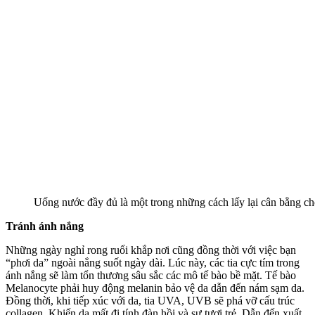
Uống nước đầy đủ là một trong những cách lấy lại cân bằng ch
Tránh ánh nắng
Những ngày nghỉ rong ruổi khắp nơi cũng đồng thời với việc bạn
“phơi da” ngoài nắng suốt ngày dài. Lúc này, các tia cực tím trong
ánh nắng sẽ làm tổn thương sâu sắc các mô tế bào bề mặt. Tế bào
Melanocyte phải huy động melanin bảo vệ da dẫn đến nám sạm da.
Đồng thời, khi tiếp xúc với da, tia UVA, UVB sẽ phá vỡ cấu trúc
collagen. Khiến da mất đi tính đàn hồi và sự tươi trẻ. Dẫn đến xuất