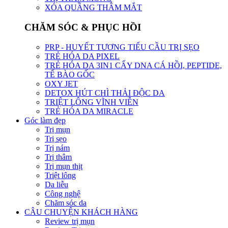
XÓA QUẦNG THÂM MẮT
CHĂM SÓC & PHỤC HỒI
PRP - HUYẾT TƯƠNG TIỂU CẦU TRỊ SẸO
TRẺ HÓA DA PIXEL
TRẺ HÓA DA 3IN1 CẤY DNA CÁ HỒI, PEPTIDE,
TẾ BÀO GỐC
OXY JET
DETOX HÚT CHÌ THẢI ĐỘC DA
TRIỆT LÔNG VĨNH VIỄN
TRẺ HÓA DA MIRACLE
Góc làm đẹp
Trị mụn
Trị sẹo
Trị nám
Trị thâm
Trị mụn thịt
Triệt lông
Da liễu
Công nghệ
Chăm sóc da
CÂU CHUYỆN KHÁCH HÀNG
Review trị mụn