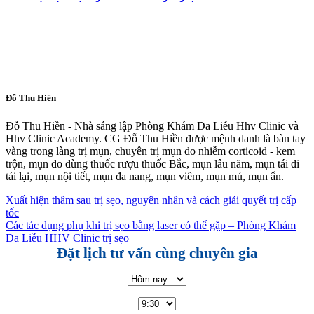
Đỗ Thu Hiền
Đỗ Thu Hiền - Nhà sáng lập Phòng Khám Da Liễu Hhv Clinic và
Hhv Clinic Academy. CG Đỗ Thu Hiền được mệnh danh là bàn tay
vàng trong làng trị mụn, chuyên trị mụn do nhiễm corticoid - kem
trộn, mụn do dùng thuốc rượu thuốc Bắc, mụn lâu năm, mụn tái đi
tái lại, mụn nội tiết, mụn đa nang, mụn viêm, mụn mủ, mụn ẩn.
Xuất hiện thâm sau trị sẹo, nguyên nhân và cách giải quyết trị cấp
tốc
Các tác dụng phụ khi trị sẹo bằng laser có thể gặp – Phòng Khám
Da Liễu HHV Clinic trị sẹo
Đặt lịch tư vấn cùng chuyên gia