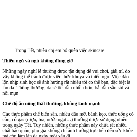
Trong Tết, nhiều chị em bỏ quên việc skincare
Thiếu ngủ và ngủ không đúng giờ
Những ngày nghỉ lễ thường được tận dụng để vui chơi, giải trí, do
vậy không thể tránh được việc thức khuya và thiếu ngủ. Việc đảo
lộn nhịp sinh học sẽ ảnh hưởng rất nhiều tới cơ thể bạn, đặc biệt là
làn da. Thông thường, da sẽ tiết dầu nhiều hơn, bắt đầu sần sùi và
nổi mụn.
Chế độ ăn uống thất thường, không lành mạnh
Các thực phẩm chế biến sẵn, nhiều dầu mỡ, bánh kẹo, thức uống có
cồn, có gas (rượu, bia, nước ngọt…) thường được sử dụng nhiều
trong ngày Tết. Tuy nhiên, những thực phẩm này chứa rất nhiều
chất bảo quản, phụ gia không chỉ ảnh hưởng trực tiếp đến sức khỏe
mà còn làm làn da ngày một xấu đi.