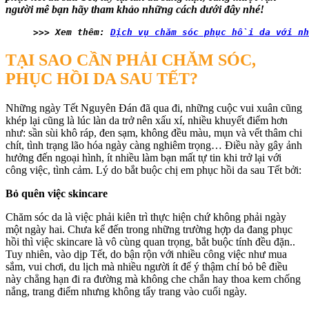
người mê bạn hãy tham khảo những cách dưới đây nhé!
>>> Xem thêm: 
Dịch vụ chăm sóc phục hồi da với n
TẠI SAO CẦN PHẢI CHĂM SÓC,
PHỤC HỒI DA SAU TẾT?
Những ngày Tết Nguyên Đán đã qua đi, những cuộc vui xuân cũng
khép lại cũng là lúc làn da trở nên xấu xí, nhiều khuyết điểm hơn
như: sần sùi khô ráp, đen sạm, không đều màu, mụn và vết thâm chi
chít, tình trạng lão hóa ngày càng nghiêm trọng… Điều này gây ảnh
hưởng đến ngoại hình, ít nhiều làm bạn mất tự tin khi trở lại với
công việc, tình cảm. Lý do bắt buộc chị em phục hồi da sau Tết bởi:
Bỏ quên việc skincare
Chăm sóc da là việc phải kiên trì thực hiện chứ không phải ngày
một ngày hai. Chưa kể đến trong những trường hợp da đang phục
hồi thì việc skincare là vô cùng quan trọng, bắt buộc tính đều đặn..
Tuy nhiên, vào dịp Tết, do bận rộn với nhiều công việc như mua
sắm, vui chơi, du lịch mà nhiều người ít để ý thậm chí bỏ bê điều
này chẳng hạn đi ra đường mà không che chắn hay thoa kem chống
nắng, trang điểm nhưng không tẩy trang vào cuối ngày.