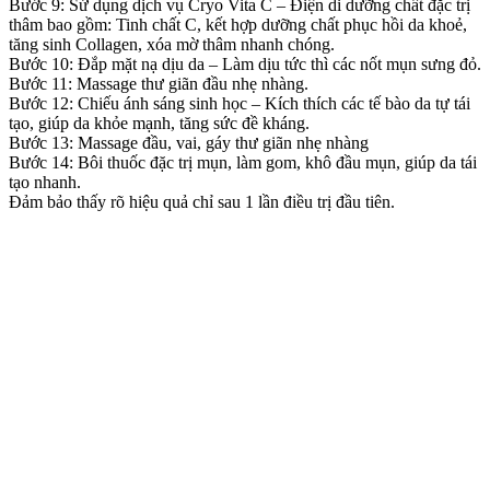
Bước 9: Sử dụng dịch vụ Cryo Vita C – Điện di dưỡng chất đặc trị
thâm bao gồm: Tinh chất C, kết hợp dưỡng chất phục hồi da khoẻ,
tăng sinh Collagen, xóa mờ thâm nhanh chóng.
Bước 10: Đắp mặt nạ dịu da – Làm dịu tức thì các nốt mụn sưng đỏ.
Bước 11: Massage thư giãn đầu nhẹ nhàng.
Bước 12: Chiếu ánh sáng sinh học – Kích thích các tế bào da tự tái
tạo, giúp da khỏe mạnh, tăng sức đề kháng.
Bước 13: Massage đầu, vai, gáy thư giãn nhẹ nhàng
Bước 14: Bôi thuốc đặc trị mụn, làm gom, khô đầu mụn, giúp da tái
tạo nhanh.
Đảm bảo thấy rõ hiệu quả chỉ sau 1 lần điều trị đầu tiên.