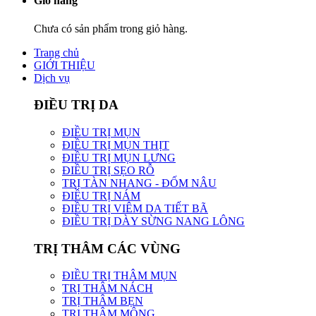
Giỏ hàng
Chưa có sản phẩm trong giỏ hàng.
Trang chủ
GIỚI THIỆU
Dịch vụ
ĐIỀU TRỊ DA
ĐIỀU TRỊ MỤN
ĐIỀU TRỊ MỤN THỊT
ĐIỀU TRỊ MỤN LƯNG
ĐIỀU TRỊ SẸO RỖ
TRỊ TÀN NHANG - ĐỐM NÂU
ĐIỀU TRỊ NÁM
ĐIỀU TRỊ VIÊM DA TIẾT BÃ
ĐIỀU TRỊ DÀY SỪNG NANG LÔNG
TRỊ THÂM CÁC VÙNG
ĐIỀU TRỊ THÂM MỤN
TRỊ THÂM NÁCH
TRỊ THÂM BẸN
TRỊ THÂM MÔNG