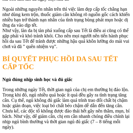
Ngoài những nguyên nhân trên thì việc làm đẹp cấp tốc chẳng hạn
như dùng kem trộn, thuốc giảm cân không rõ nguồn gốc cách khiến
nhiều bạn trở thành nạn nhân của tình trạng bùng phát mụn hoặc dị
ứng da vào dịp tết.
Như vậy, làn da bị tàn phá xuống cấp sau Tết là điều ai cũng có thể
gặp phải và khó tránh khỏi. Cho nên mọi người nên tiến hành phục
hồi da sau Tết để tránh được những hậu quả khôn lường do mải vui
chơi và đã ” quên nhiệm vụ”.
BÍ QUYẾT PHỤC HỒI DA SAU TẾT
CẤP TỐC
Ngủ đúng nhịp sinh học và đủ giấc
Trong những ngày Tết, thời gian ngủ của chị em thường bị đảo lộn.
Trong khi đó, ngủ nhiều quá hoặc ít quá đều gây ra tình trạng tăng
cân. Cụ thể, ngủ không đủ giấc làm quá trình trao đổi chất bị chậm
hoặc gián đoạn, việc loại bỏ chất béo chậm dễ dẫn đến tăng cân.
Chưa kể, các độc tố không được đào thải hết gây nên thâm, mụn, bí
bách. Như vậy, để giảm cân, chị em cần nhanh chóng điều chỉnh lại
nhịp ngủ bình thường và thời gian ngủ đủ giấc (7 – 8 tiếng mỗi
ngày).