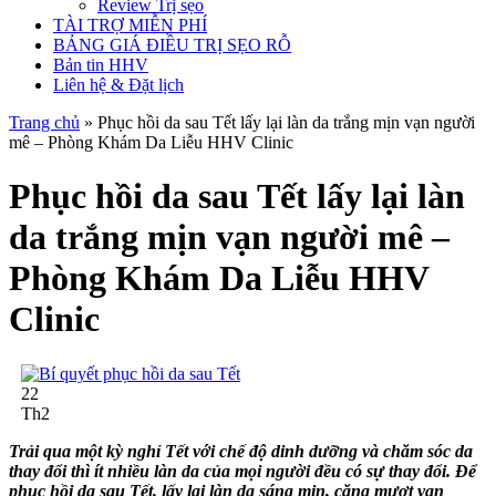
Review Trị sẹo
TÀI TRỢ MIỄN PHÍ
BẢNG GIÁ ĐIỀU TRỊ SẸO RỖ
Bản tin HHV
Liên hệ & Đặt lịch
Trang chủ
»
Phục hồi da sau Tết lấy lại làn da trắng mịn vạn người
mê – Phòng Khám Da Liễu HHV Clinic
Phục hồi da sau Tết lấy lại làn
da trắng mịn vạn người mê –
Phòng Khám Da Liễu HHV
Clinic
22
Th2
Trải qua một kỳ nghỉ Tết với chế độ dinh dưỡng và chăm sóc da
thay đổi thì ít nhiều làn da của mọi người đều có sự thay đổi. Để
phục hồi da sau Tết, lấy lại làn da sáng mịn, căng mượt vạn