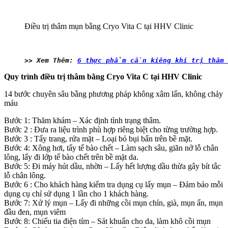
Điều trị thâm mụn bằng Cryo Vita C tại HHV Clinic
>> Xem Thêm: 
6 thực phẩm cần kiêng khi trị thâm
Quy trình điều trị thâm bằng Cryo Vita C tại HHV Clinic
14 bước chuyên sâu bằng phương pháp không xâm lấn, không chảy
máu
Bước 1: Thăm khám – Xác định tình trạng thâm.
Bước 2 : Đưa ra liệu trình phù hợp riêng biệt cho từng trường hợp.
Bước 3 : Tẩy trang, rửa mặt – Loại bỏ bụi bẩn trên bề mặt.
Bước 4: Xông hơi, tẩy tế bào chết – Làm sạch sâu, giãn nở lỗ chân
lông, lấy đi lớp tế bào chết trên bề mặt da.
Bước 5: Đi máy hút dầu, nhờn – Lấy hết lượng dầu thừa gây bít tắc
lỗ chân lông.
Bước 6 : Cho khách hàng kiểm tra dụng cụ lấy mụn – Đảm bảo mỗi
dụng cụ chỉ sử dụng 1 lần cho 1 khách hàng.
Bước 7: Xử lý mụn – Lấy đi những cồi mụn chín, già, mụn ẩn, mụn
đầu đen, mụn viêm
Bước 8: Chiếu tia điện tím – Sát khuẩn cho da, làm khô cồi mụn