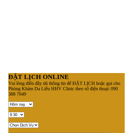
ĐẶT LỊCH ONLINE
Vui lòng điền đầy dủ thông tin để ĐẶT LỊCH hoặc gọi cho
Phòng Khám Da Liễu HHV Clinic theo số điện thoại: 090
388 7049