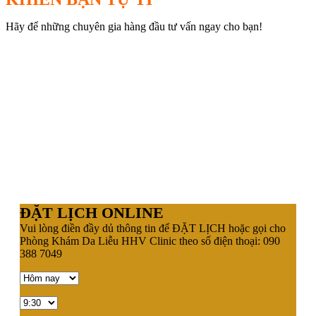
Hãy để những chuyên gia hàng đầu tư vấn ngay cho bạn!
ĐẶT LỊCH ONLINE
Vui lòng điền đầy dủ thông tin để ĐẶT LỊCH hoặc gọi cho
Phòng Khám Da Liễu HHV Clinic theo số điện thoại: 090
388 7049