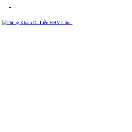
Phòng Khám Da Liễu HHV Clinic - Điều Trị Mụn, Sẹo,
Nám Uy Tín Tại Việt Nam