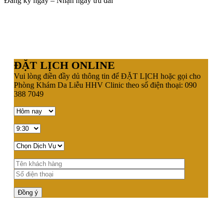
Đăng ký ngay – Nhận ngay ưu đãi
ĐẶT LỊCH ONLINE
Vui lòng điền đầy dủ thông tin để ĐẶT LỊCH hoặc gọi cho
Phòng Khám Da Liễu HHV Clinic theo số điện thoại: 090
388 7049