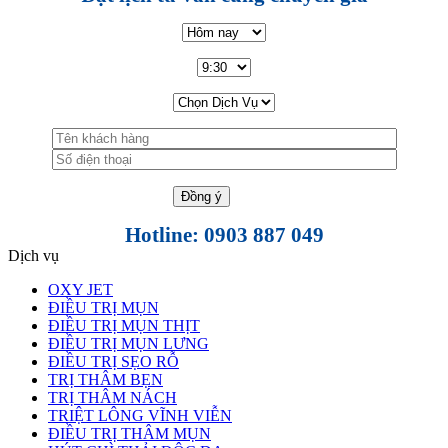
Hotline: 0903 887 049
Dịch vụ
OXY JET
ĐIỀU TRỊ MỤN
ĐIỀU TRỊ MỤN THỊT
ĐIỀU TRỊ MỤN LƯNG
ĐIỀU TRỊ SẸO RỖ
TRỊ THÂM BẸN
TRỊ THÂM NÁCH
TRIỆT LÔNG VĨNH VIỄN
ĐIỀU TRỊ THÂM MỤN