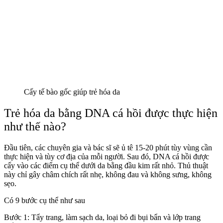
Cấy tế bào gốc giúp trẻ hóa da
Trẻ hóa da bằng DNA cá hồi được thực hiện
như thế nào?
Đầu tiên, các chuyên gia và bác sĩ sẽ ủ tê 15-20 phút tùy vùng cần
thực hiện và tùy cơ địa của mỗi người. Sau đó, DNA cá hồi được
cấy vào các điểm cụ thể dưới da bằng đầu kim rất nhỏ. Thủ thuật
này chỉ gây châm chích rất nhẹ, không đau và không sưng, không
sẹo.
Có 9 bước cụ thể như sau
Bước 1: Tẩy trang, làm sạch da, loại bỏ đi bụi bẩn và lớp trang