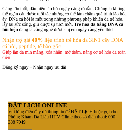
Càng lớn tuổi, dấu hiệu lão hóa ngày càng rõ dần. Chúng ta không
thể ngăn cản được tuổi tác nhưng có thể làm chậm quá trình lão hóa
ấy. DNa cá hồi là một trong những phương pháp khiến da trẻ hóa,
lấy lại sức sống, giữ được sự tươi mới.
Trẻ hóa da bằng DNA cá
hồi hiện
đang là công nghệ được chị em ngày càng yêu thích
Nhận trợ giá
40%
liệu trình trẻ hóa da 3IN1 cấy DNA
cá hồi, peptide, tế bào gốc
Giúp làn da mịn màng, xóa nhăn, mờ thâm, nâng cơ trẻ hóa da toàn
diện
Đăng ký ngay – Nhận ngay ưu đãi
ĐẶT LỊCH ONLINE
Vui lòng điền đầy dủ thông tin để ĐẶT LỊCH hoặc gọi cho
Phòng Khám Da Liễu HHV Clinic theo số điện thoại: 090
388 7049