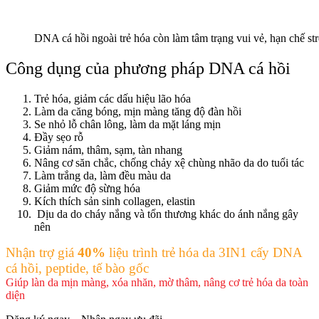
DNA cá hồi ngoài trẻ hóa còn làm tâm trạng vui vẻ, hạn chế str
Công dụng của phương pháp DNA cá hồi
Trẻ hóa, giảm các dấu hiệu lão hóa
Làm da căng bóng, mịn màng tăng độ đàn hồi
Se nhỏ lỗ chân lông, làm da mặt láng mịn
Đầy sẹo rỗ
Giảm nám, thâm, sạm, tàn nhang
Nâng cơ săn chắc, chống chảy xệ chùng nhão da do tuổi tác
Làm trắng da, làm đều màu da
Giảm mức độ sừng hóa
Kích thích sản sinh collagen, elastin
Dịu da do cháy nắng và tổn thương khác do ánh nắng gây
nên
Nhận trợ giá
40%
liệu trình trẻ hóa da 3IN1 cấy DNA
cá hồi, peptide, tế bào gốc
Giúp làn da mịn màng, xóa nhăn, mờ thâm, nâng cơ trẻ hóa da toàn
diện