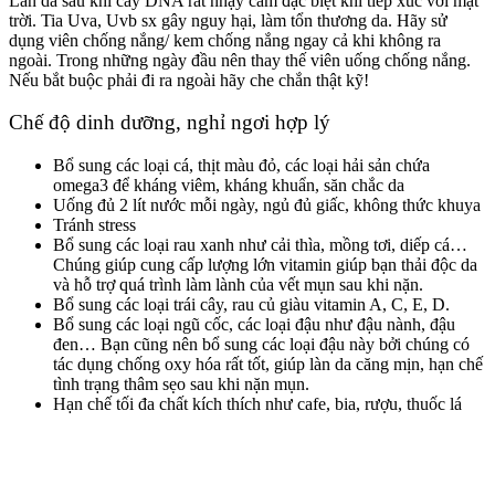
Làn da sau khi cấy DNA rất nhạy cảm đặc biệt khi tiếp xúc với mặt
trời. Tia Uva, Uvb sx gây nguy hại, làm tổn thương da. Hãy sử
dụng viên chống nắng/ kem chống nắng ngay cả khi không ra
ngoài. Trong những ngày đầu nên thay thế viên uống chống nắng.
Nếu bắt buộc phải đi ra ngoài hãy che chắn thật kỹ!
Chế độ dinh dưỡng, nghỉ ngơi hợp lý
Bổ sung các loại cá, thịt màu đỏ, các loại hải sản chứa
omega3 để kháng viêm, kháng khuẩn, săn chắc da
Uống đủ 2 lít nước mỗi ngày, ngủ đủ giấc, không thức khuya
Tránh stress
Bổ sung các loại rau xanh như cải thìa, mồng tơi, diếp cá…
Chúng giúp cung cấp lượng lớn vitamin giúp bạn thải độc da
và hỗ trợ quá trình làm lành của vết mụn sau khi nặn.
Bổ sung các loại trái cây, rau củ giàu vitamin A, C, E, D.
Bổ sung các loại ngũ cốc, các loại đậu như đậu nành, đậu
đen… Bạn cũng nên bổ sung các loại đậu này bởi chúng có
tác dụng chống oxy hóa rất tốt, giúp làn da căng mịn, hạn chế
tình trạng thâm sẹo sau khi nặn mụn.
Hạn chế tối đa chất kích thích như cafe, bia, rượu, thuốc lá