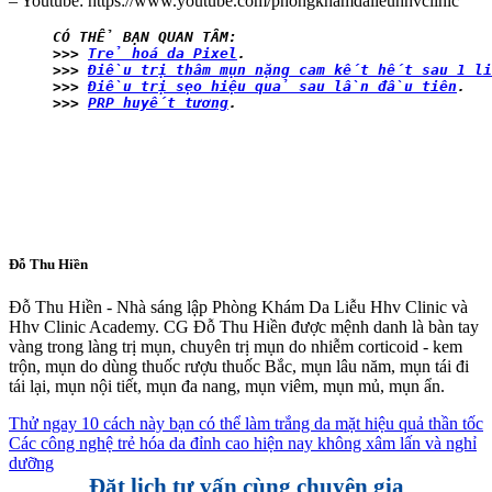
– Youtube: https://www.youtube.com/phongkhamdalieuhhvclinic
CÓ THỂ BẠN QUAN TÂM: 
>>> 
Trẻ hoá da Pixel
>>> 
Điều trị thâm mụn nặng cam kết hết sau 1 li
>>> 
Điều trị sẹo hiệu quả sau lần đầu tiên
.
>>> 
PRP huyết tương
.
Đỗ Thu Hiền
Đỗ Thu Hiền - Nhà sáng lập Phòng Khám Da Liễu Hhv Clinic và
Hhv Clinic Academy. CG Đỗ Thu Hiền được mệnh danh là bàn tay
vàng trong làng trị mụn, chuyên trị mụn do nhiễm corticoid - kem
trộn, mụn do dùng thuốc rượu thuốc Bắc, mụn lâu năm, mụn tái đi
tái lại, mụn nội tiết, mụn đa nang, mụn viêm, mụn mủ, mụn ẩn.
Thử ngay 10 cách này bạn có thể làm trắng da mặt hiệu quả thần tốc
Các công nghệ trẻ hóa da đỉnh cao hiện nay không xâm lấn và nghỉ
dưỡng
Đặt lịch tư vấn cùng chuyên gia