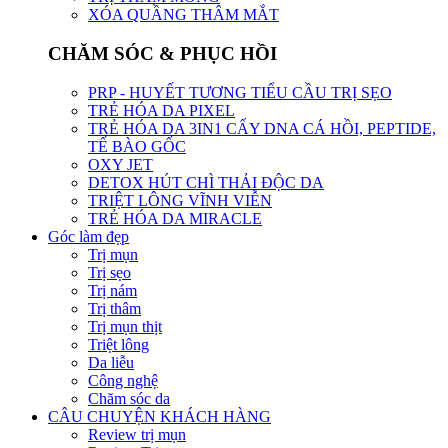
XÓA QUẦNG THÂM MẮT
CHĂM SÓC & PHỤC HỒI
PRP - HUYẾT TƯƠNG TIỂU CẦU TRỊ SẸO
TRẺ HÓA DA PIXEL
TRẺ HÓA DA 3IN1 CẤY DNA CÁ HỒI, PEPTIDE,
TẾ BÀO GỐC
OXY JET
DETOX HÚT CHÌ THẢI ĐỘC DA
TRIỆT LÔNG VĨNH VIỄN
TRẺ HÓA DA MIRACLE
Góc làm đẹp
Trị mụn
Trị sẹo
Trị nám
Trị thâm
Trị mụn thịt
Triệt lông
Da liễu
Công nghệ
Chăm sóc da
CÂU CHUYỆN KHÁCH HÀNG
Review trị mụn