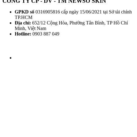
CÔNG TY CP - DV - TM NEWSO SKIN
GPKD số
0316905816 cấp ngày 15/06/2021 tại Sở tài chính
TP.HCM
Địa chỉ:
652/12 Cộng Hòa, Phường Tân Bình, TP Hồ Chí
Minh, Việt Nam
Hotline:
0903 887 049
THỜI GIAN LÀM VIỆC
Thứ 2 - CN: 8h30 - 20h00
THEO DÕI HHV CLINIC