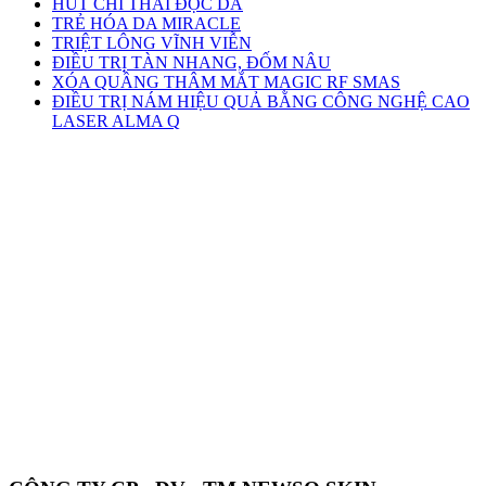
HÚT CHÌ THẢI ĐỘC DA
TRẺ HÓA DA MIRACLE
TRIỆT LÔNG VĨNH VIỄN
ĐIỀU TRỊ TÀN NHANG, ĐỐM NÂU
XÓA QUẦNG THÂM MẮT MAGIC RF SMAS
ĐIỀU TRỊ NÁM HIỆU QUẢ BẰNG CÔNG NGHỆ CAO
LASER ALMA Q