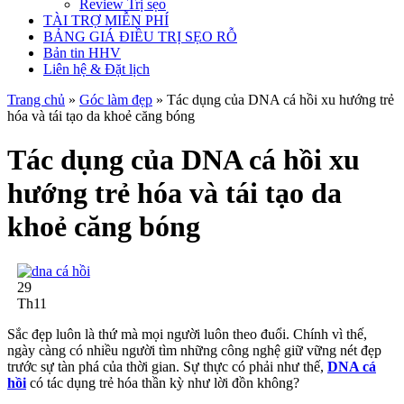
Review Trị sẹo
TÀI TRỢ MIỄN PHÍ
BẢNG GIÁ ĐIỀU TRỊ SẸO RỖ
Bản tin HHV
Liên hệ & Đặt lịch
Trang chủ
»
Góc làm đẹp
»
Tác dụng của DNA cá hồi xu hướng trẻ
hóa và tái tạo da khoẻ căng bóng
Tác dụng của DNA cá hồi xu
hướng trẻ hóa và tái tạo da
khoẻ căng bóng
29
Th11
Sắc đẹp luôn là thứ mà mọi người luôn theo đuổi. Chính vì thế,
ngày càng có nhiều người tìm những công nghệ giữ vững nét đẹp
trước sự tàn phá của thời gian. Sự thực có phải như thế,
DNA cá
hồi
có tác dụng trẻ hóa thần kỳ như lời đồn không?