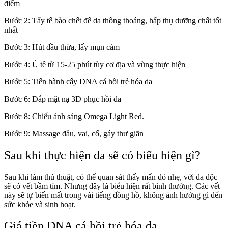
điểm
Bước 2: Tẩy tế bào chết để da thông thoáng, hấp thụ dưỡng chất tốt
nhất
Bước 3: Hút dầu thừa, lấy mụn cám
Bước 4: Ủ tê từ 15-25 phút tùy cơ địa và vùng thực hiện
Bước 5: Tiến hành cấy DNA cá hồi trẻ hóa da
Bước 6: Đắp mặt nạ 3D phục hồi da
Bước 8: Chiếu ánh sáng Omega Light Red.
Bước 9: Massage đầu, vai, cổ, gáy thư giãn
Sau khi thực hiện da sẽ có biểu hiện gì?
Sau khi làm thủ thuật, có thể quan sát thấy mẩn đỏ nhẹ, với da độc
sẽ có vết bầm tím. Nhưng đây là biểu hiện rất bình thường. Các vết
này sẽ tự biến mất trong vài tiếng đồng hồ, không ảnh hưởng gì đến
sức khỏe và sinh hoạt.
Giá tiền DNA cá hồi trẻ hóa da