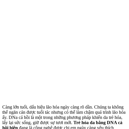
Càng lớn tuổi, dấu hiệu lão hóa ngày càng rõ dần. Chúng ta không
thể ngăn cản được tuổi tác nhưng có thể làm chậm quá trình lão hóa
ấy. DNa cá hồi là một trong những phương pháp khiến da trẻ hóa,
lấy lại sức sống, giữ được sự tươi mới.
Trẻ hóa da bằng DNA cá
hồi hiện
đang là công nghệ được chị em ngày càng yêu thích