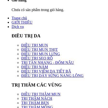
Giỏ hàng
Chưa có sản phẩm trong giỏ hàng.
Trang chủ
GIỚI THIỆU
Dịch vụ
ĐIỀU TRỊ DA
ĐIỀU TRỊ MỤN
ĐIỀU TRỊ MỤN THỊT
ĐIỀU TRỊ MỤN LƯNG
ĐIỀU TRỊ SẸO RỖ
TRỊ TÀN NHANG - ĐỐM NÂU
ĐIỀU TRỊ NÁM
ĐIỀU TRỊ VIÊM DA TIẾT BÃ
ĐIỀU TRỊ DÀY SỪNG NANG LÔNG
TRỊ THÂM CÁC VÙNG
ĐIỀU TRỊ THÂM MỤN
TRỊ THÂM NÁCH
TRỊ THÂM BẸN
TRỊ THÂM MÔNG