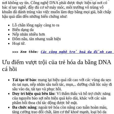
nơi không uy tín. Công nghệ DNA phải được thực hiện tại nơi có
bác sĩ tay nghề, đầy đủ cơ sở máy móc, môi trường vô trùng vô
khuẩn đã đánh trúng vào việc muốn làm đẹp bằng mọi giá, bất chấp
hậu quả dẫn đến những biến chứng như:
Lỗ chân lông ngày càng to ra
Biến dạng da
Nếp nhăn nhiều hơn
Đốm nâu, tàn nhang xuất hiện
Hoại tử.
>>> Xem thêm: 
Các công nghệ trẻ hoá da đỉnh cao
Ưu điểm vượt trội của trẻ hóa da bằng DNA
cá hồi
Tái tạo tế bào
: mang lại hiệu quả rất cao với các vùng da sẹo
do tai nạn, nếp nhăn sâu tuổi tác, mụn,.. dưỡng chất lúc này đi
sâu vào da, tái tạo và phục hồi.
Duy trì hiệu quả bền lâu
: Vì thẩm thấu và hỗ trợ chức năng
của nguyên bào sợi nên hiệu quả kéo dài, khác với các sản
phẩm bôi thoa chỉ tác động được bề mặt.
Đa chức năng
: ngoài trẻ hóa còn nâng cao tuần hoàn máu,
tăng cường trao đổi chất, làm cơ thể khoẻ mạnh, loại bỏ da