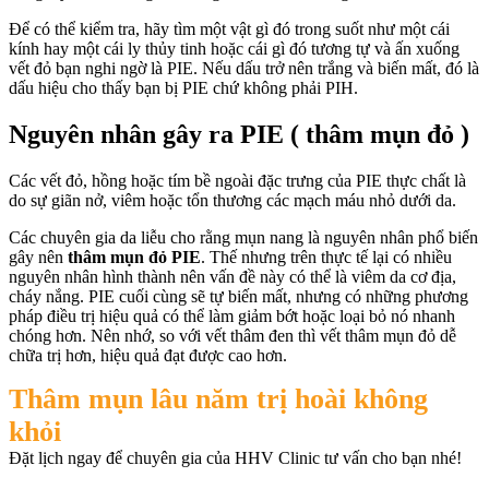
Để có thể kiểm tra, hãy tìm một vật gì đó trong suốt như một cái
kính hay một cái ly thủy tinh hoặc cái gì đó tương tự và ấn xuống
vết đỏ bạn nghi ngờ là PIE. Nếu dấu trở nên trắng và biến mất, đó là
dấu hiệu cho thấy bạn bị PIE chứ không phải PIH.
Nguyên nhân gây ra PIE ( thâm mụn đỏ )
Các vết đỏ, hồng hoặc tím bề ngoài đặc trưng của PIE thực chất là
do sự giãn nở, viêm hoặc tổn thương các mạch máu nhỏ dưới da.
Các chuyên gia da liễu cho rằng mụn nang là nguyên nhân phổ biến
gây nên
thâm mụn đỏ PIE
. Thế nhưng trên thực tế lại có nhiều
nguyên nhân hình thành nên vấn đề này có thể là viêm da cơ địa,
cháy nắng. PIE cuối cùng sẽ tự biến mất, nhưng có những phương
pháp điều trị hiệu quả có thể làm giảm bớt hoặc loại bỏ nó nhanh
chóng hơn. Nên nhớ, so với vết thâm đen thì vết thâm mụn đỏ dễ
chữa trị hơn, hiệu quả đạt được cao hơn.
Thâm mụn lâu năm trị hoài không
khỏi
Đặt lịch ngay để chuyên gia của HHV Clinic tư vấn cho bạn nhé!