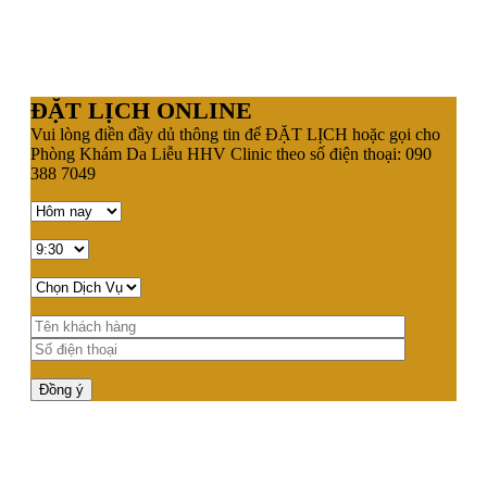
ĐẶT LỊCH ONLINE
Vui lòng điền đầy dủ thông tin để ĐẶT LỊCH hoặc gọi cho
Phòng Khám Da Liễu HHV Clinic theo số điện thoại: 090
388 7049