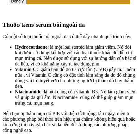
Thuốc/ kem/ serum bôi ngoài da
Có một số loại thuốc bôi ngoài da có thể đẩy nhanh quá trình này.
Hydrocortisone
: là một loại steroid làm giảm viêm. Nó đôi
khi được sử dụng kết hợp với các loại thuốc khác để điều trị
mụn trứng cá. Nên được sử dụng với sự hướng dẫn của bác sĩ
da liễu, vì có khả năng xảy ra tác dụng phụ.
Vitamin C
: giảm ban đỏ do tia cực tím (UVB) gây ra. Thêm
nữa , vì Vitamin C cũng có đặc tính làm sáng da do đó chúng
đóng vai trò tuyệt vời cho những người bị thâm đỏ hay thâm
đen.
Niacinamid
e :là một dạng của vitamin B3. Nó làm giảm viêm
và giúp da giữ ẩm. Niacinamide cũng có thể giúp giảm mụn
trứng cá, mụn nang.
Nếu bạn bị thâm mụn đỏ PIE với diện tích rộng, lâu ngày, điều trị
các phương pháp bôi thoa trên hiệu quả chậm/ không hiệu quả hoặc
kích ứng thì hãy gặp bác sĩ da liễu để sử dụng các phương pháp
công nghệ cao.