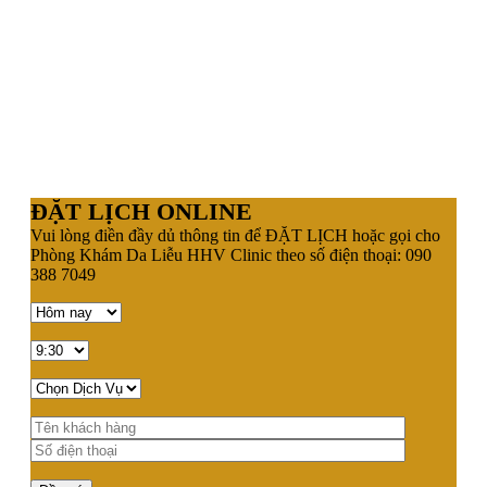
ĐẶT LỊCH ONLINE
Vui lòng điền đầy dủ thông tin để ĐẶT LỊCH hoặc gọi cho
Phòng Khám Da Liễu HHV Clinic theo số điện thoại: 090
388 7049