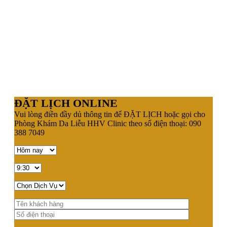
ĐẶT LỊCH ONLINE
Vui lòng điền đầy dủ thông tin để ĐẶT LỊCH hoặc gọi cho
Phòng Khám Da Liễu HHV Clinic theo số điện thoại: 090
388 7049