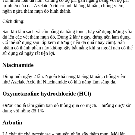
với nhiều loại da hơn. Chúng có độ pH gần ngang bằng với độ pH
tự nhiên của da. Azelaic Acid có tính kháng khuẩn, chống viêm,
ngăn ngừa thâm mụn đỏ hình thành.
Cách dùng:
Sau khi làm sạch và cân bằng da bằng toner, hãy sử dụng lượng vừa
đủ lên các vết thâm mụn đỏ, Dùng 2 lần/ ngày, đừng nên lạm dụng.
Có thể sử dụng sau lớp kem dưỡng ( nếu da quá nhạy cảm). Sản
phẩm có thành phần này không gây bắt nắng khi ra ngoài nên có thể
sử dụng cả ngày rất tiện lợi.
Niacinamide
Dùng mỗi ngày 2 lần. Ngoài khả năng kháng khuẩn, chống viêm
như Azelaic Acid thì Niacinamide có khả năng làm sáng da.
Oxymetazoline hydrochloride (HCl)
Được cho là làm giảm ban đỏ thông qua co mạch. Thường được sử
dụng với nồng độ 1%
Arbutin
Là chất ức chế tyrosinase – nguyên nhân gây thâm mụn. Mỗi lần