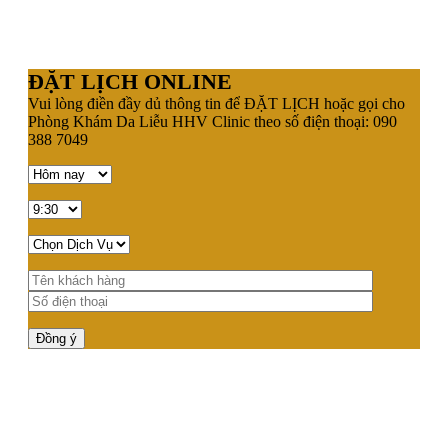
ĐẶT LỊCH ONLINE
Vui lòng điền đầy dủ thông tin để ĐẶT LỊCH hoặc gọi cho
Phòng Khám Da Liễu HHV Clinic theo số điện thoại: 090
388 7049