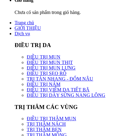
Giỏ hàng
Chưa có sản phẩm trong giỏ hàng.
Trang chủ
GIỚI THIỆU
Dịch vụ
ĐIỀU TRỊ DA
ĐIỀU TRỊ MỤN
ĐIỀU TRỊ MỤN THỊT
ĐIỀU TRỊ MỤN LƯNG
ĐIỀU TRỊ SẸO RỖ
TRỊ TÀN NHANG - ĐỐM NÂU
ĐIỀU TRỊ NÁM
ĐIỀU TRỊ VIÊM DA TIẾT BÃ
ĐIỀU TRỊ DÀY SỪNG NANG LÔNG
TRỊ THÂM CÁC VÙNG
ĐIỀU TRỊ THÂM MỤN
TRỊ THÂM NÁCH
TRỊ THÂM BẸN
TRỊ THÂM MÔNG