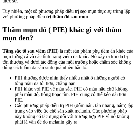
thực sự.
Tuy nhiên, một số phương pháp điều trị sẹo mụn thực sự trùng lặp
với phương pháp điều
trị thâm đỏ sau mụ
n .
Thâm mụn đỏ ( PIE) khác gì với thâm
mụn đen?
Tăng sắc tố sau viêm
(
PIH
) là một sản phẩm phụ tiềm ẩn khác của
mụn trứng cá và các tình trạng viêm da khác. Nó xảy ra khi da bị
tổn thương và dưới tác động của môi trường hoặc chăm sóc không
đúng cách làm da sản sinh quá nhiều hắc tố.
PIH thường được nhìn thấy nhiều nhất ở những người có
tông màu da tối hơn, chẳng hạn
PIH khác với PIE về màu sắc. PIH có màu nâu chứ không
phải màu đỏ, hồng hoặc tím. PIH cũng có thể kéo dài hơn
PIE.
Các phương pháp điều trị PIH (đốm nâu, tàn nhang, nám) tập
trung vào việc ức chế sản xuất melanin. Các phương pháp
này không có tác dụng đối với trường hợp PIE vì nó không
phải là vấn đề do melanin gây ra.