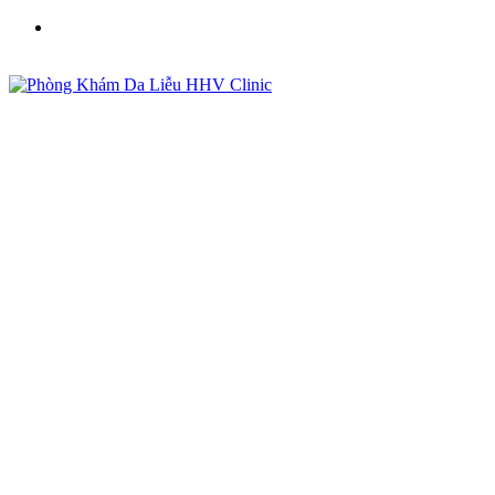
Phòng Khám Da Liễu HHV Clinic - Điều Trị Mụn, Sẹo,
Nám Uy Tín Tại Việt Nam