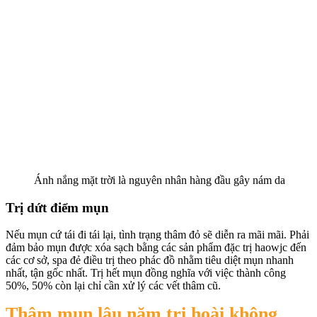
Ánh nắng mặt trời là nguyên nhân hàng đầu gây nám da
Trị dứt điểm mụn
Nếu mụn cứ tái đi tái lại, tình trạng thâm đỏ sẽ diễn ra mãi mãi. Phải
đảm bảo mụn được xóa sạch bằng các sản phẩm đặc trị haowjc đến
các cơ sở, spa đẻ điều trị theo phác đồ nhằm tiêu diệt mụn nhanh
nhất, tận gốc nhất. Trị hết mụn đồng nghĩa với việc thành công
50%, 50% còn lại chỉ cần xử lý các vết thâm cũ.
Thâm mụn lâu năm trị hoài không