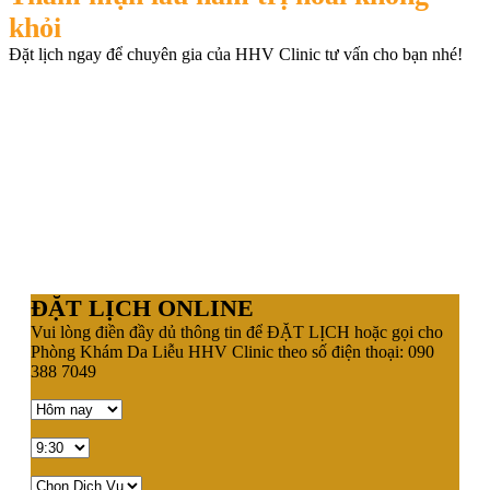
khỏi
Đặt lịch ngay để chuyên gia của HHV Clinic tư vấn cho bạn nhé!
ĐẶT LỊCH ONLINE
Vui lòng điền đầy dủ thông tin để ĐẶT LỊCH hoặc gọi cho
Phòng Khám Da Liễu HHV Clinic theo số điện thoại: 090
388 7049