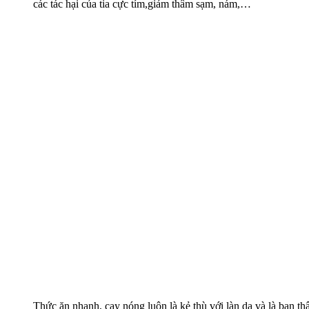
các tác hại của tia cực tím,giảm thâm sạm, nám,…
Thức ăn nhanh, cay nóng luôn là kẻ thù với làn da và là bạn th