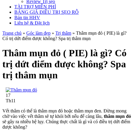
Review Trị sẹo
TÀI TRỢ MIỄN PHÍ
BẢNG GIÁ ĐIỀU TRỊ SẸO RỖ
Bản tin HHV
Liên hệ & Đặt lịch
Trang chủ
»
Góc làm đẹp
»
Trị thâm
»
Thâm mụn đỏ ( PIE) là gì?
Có trị dứt điểm được không? Spa trị thâm mụn
Thâm mụn đỏ ( PIE) là gì? Có
trị dứt điểm được không? Spa
trị thâm mụn
17
Th11
Vết thâm có thể là thâm mụn đỏ hoặc thâm mụn đen. Đừng mong
chờ vào việc vết thâm sẽ tự khỏi bởi nếu để càng lâu,
thâm mụn đỏ
sẽ gây ra nhiều hệ lụy. Chúng thực chất là gì và có điều trị dứt điểm
được không?