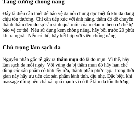
Tăng cường chống nắng
Đây là điều cần thiết để bảo vệ da nói chung đặc biệt là khi da đang
chịu tổn thương. Chỉ cần tiếp xúc với ánh nắng, thâm đỏ dễ chuyển
thành thâm đen do sự sản sinh quá mức của melanin theo cơ chế tự
bảo vệ cơ thể. Nếu sử dụng kem chống nắng, hãy bôi trước 20 phút
khi ra ngoài. Nếu có thể, hãy kết hợp với viên chống nắng.
Chú trọng làm sạch da
Nguyên nhân gốc rễ gây ra
thâm mụn đỏ
là do mụn. Vì thế, hãy
làm sạch da mỗi ngày. Với vùng da bị thâm mụn đỏ hãy hạn chế
dùng các sản phẩm có tính tẩy rửa, thành phần phức tạp. Trong thời
gian này hãy ưu tiên các sản phẩm lành tính, dịu nhẹ. Đặc biệt, khi
massage đừng nên chà xát quá mạnh vì có thể làm da tổn thương.