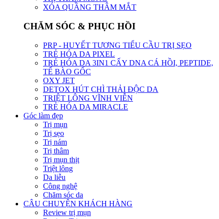
XÓA QUẦNG THÂM MẮT
CHĂM SÓC & PHỤC HỒI
PRP - HUYẾT TƯƠNG TIỂU CẦU TRỊ SẸO
TRẺ HÓA DA PIXEL
TRẺ HÓA DA 3IN1 CẤY DNA CÁ HỒI, PEPTIDE,
TẾ BÀO GỐC
OXY JET
DETOX HÚT CHÌ THẢI ĐỘC DA
TRIỆT LÔNG VĨNH VIỄN
TRẺ HÓA DA MIRACLE
Góc làm đẹp
Trị mụn
Trị sẹo
Trị nám
Trị thâm
Trị mụn thịt
Triệt lông
Da liễu
Công nghệ
Chăm sóc da
CÂU CHUYỆN KHÁCH HÀNG
Review trị mụn