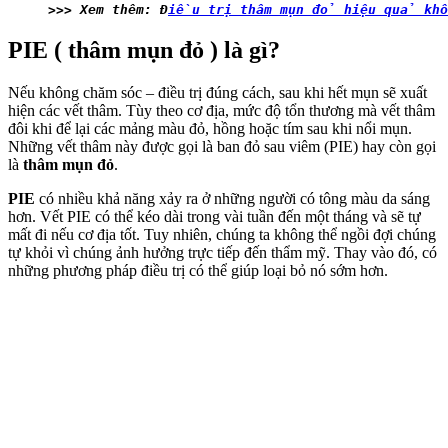
>>> Xem thêm: Đ
iều trị thâm mụn đỏ hiệu quả khôn
PIE ( thâm mụn đỏ ) là gì?
Nếu không chăm sóc – điều trị đúng cách, sau khi hết mụn sẽ xuất
hiện các vết thâm. Tùy theo cơ địa, mức độ tổn thương mà vết thâm
đôi khi để lại các mảng màu đỏ, hồng hoặc tím sau khi nổi mụn.
Những vết thâm này được gọi là ban đỏ sau viêm (PIE) hay còn gọi
là
thâm mụn đỏ
.
PIE
có nhiều khả năng xảy ra ở những người có tông màu da sáng
hơn. Vết PIE có thể kéo dài trong vài tuần đến một tháng và sẽ tự
mất đi nếu cơ địa tốt. Tuy nhiên, chúng ta không thể ngồi đợi chúng
tự khỏi vì chúng ảnh hưởng trực tiếp đến thẩm mỹ. Thay vào đó, có
những phương pháp điều trị có thể giúp loại bỏ nó sớm hơn.