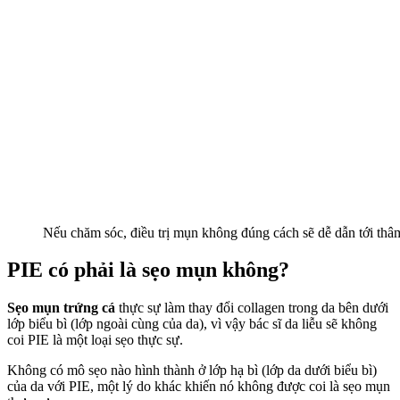
Nếu chăm sóc, điều trị mụn không đúng cách sẽ dễ dẫn tới th
PIE có phải là sẹo mụn không?
Sẹo mụn trứng cá
thực sự làm thay đổi collagen trong da bên dưới
lớp biểu bì (lớp ngoài cùng của da), vì vậy bác sĩ da liễu sẽ không
coi PIE là một loại sẹo thực sự.
Không có mô sẹo nào hình thành ở lớp hạ bì (lớp da dưới biểu bì)
của da với PIE, một lý do khác khiến nó không được coi là sẹo mụn