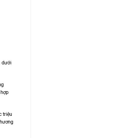
h dưới
ng
 hợp
 triệu
 thương