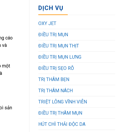
DỊCH VỤ
OXY JET
ĐIỀU TRỊ MỤN
ng cáo
m và
ĐIỀU TRỊ MỤN THỊT
ĐIỀU TRỊ MỤN LƯNG
ó một
ĐIỀU TRỊ SẸO RỖ
à
TRỊ THÂM BẸN
TRỊ THÂM NÁCH
TRIỆT LÔNG VĨNH VIỄN
bì sản
ĐIỀU TRỊ THÂM MỤN
HÚT CHÌ THẢI ĐỘC DA