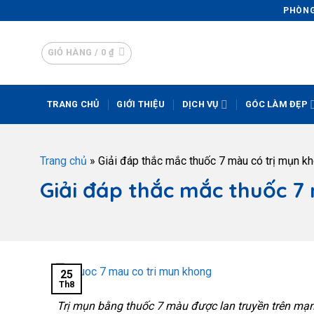
PHÒNG 
GIỎ HÀNG /
0
₫
TRANG CHỦ
GIỚI THIỆU
DỊCH VỤ
GÓC LÀM ĐẸP
Trang chủ
»
Giải đáp thắc mắc thuốc 7 màu có trị mụn k
Giải đáp thắc mắc thuốc 7
25
Th8
Trị mụn bằng thuốc 7 màu được lan truyền trên mạng