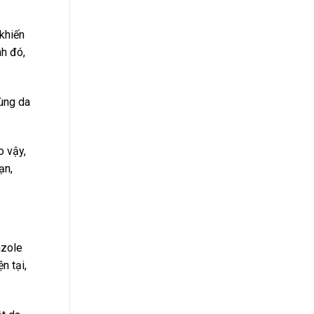
 khiến
nh đó,
vùng da
o vậy,
ạn,
azole
n tại,