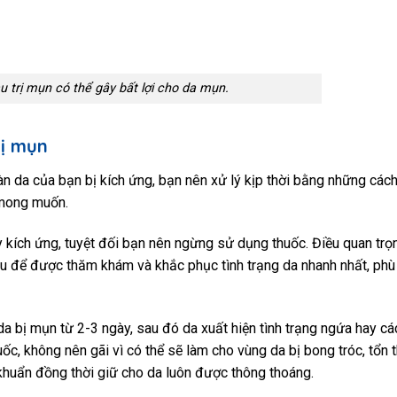
 trị mụn có thể gây bất lợi cho da mụn.
rị mụn
n da của bạn bị kích ứng, bạn nên xử lý kịp thời bằng những các
 mong muốn.
 kích ứng, tuyệt đối bạn nên ngừng sử dụng thuốc. Điều quan trọ
iễu để được thăm khám và khắc phục tình trạng da nhanh nhất, phù
a bị mụn từ 2-3 ngày, sau đó da xuất hiện tình trạng ngứa hay các
c, không nên gãi vì có thể sẽ làm cho vùng da bị bong tróc, tổn
khuẩn đồng thời giữ cho da luôn được thông thoáng.