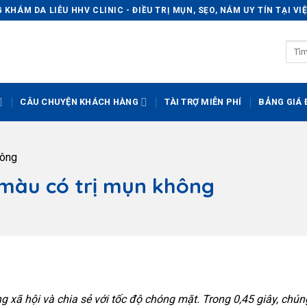
KHÁM DA LIỄU HHV CLINIC - ĐIỀU TRỊ MỤN, SẸO, NÁM UY TÍN TẠI V
CÂU CHUYỆN KHÁCH HÀNG
TÀI TRỢ MIỄN PHÍ
BẢNG GIÁ Đ
hông
 màu có trị mụn không
 xã hội và chia sẻ với tốc độ chóng mặt. Trong 0,45 giây, chún