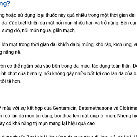
ông?
ng hoặc sử dụng loại thuốc này quá nhiều trong một thời gian dài
g da, đặc biệt khiến da mặt nổi mụn nhiều hơn và trở nặng. Bên cạ
, sưng đỏ, nổi mẩn ngứa, giãn mạch,…
lên mặt trong thời gian dài khiến da bị mỏng, khô ráp, kích ứng, 
g nặng nề.
òn có thể ngấm sâu vào bên trong da, máu, tác dụng toàn thân. D
ính chất của bệnh lý, nếu không gây nhiều bất lợi cho làn da của b
tồi tệ hơn.
7 màu với sự kết hợp của Gentamicin, Betamethasone và Clotrim
có làn da mụn tin dùng, bôi thoa lên mặt giúp trị mụn. Nhưng hiệ
ày có khả năng trị mụn mang lại hiệu quả cao.