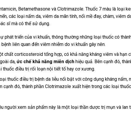
tamicin, Betamethasone và Clotrimazole. Thuốc 7 màu là loại k
ến, các loại nấm da, viêm da mãn tính, nổi mề đay, chàm, viêm da
bác sĩ mà có thể sử dụng.
ự phát triển của vi khuẩn, thông thường những loại thuốc có thàn
 bệnh liên quan đến viêm nhiễm do vi khuẩn gây nên.
chất corticosteroid tổng hợp, có khả năng kháng viêm và hạn c
ngoài da,
ức chế khả năng miễn dịch
hiệu quả. Bên cạnh đó, thà
huốc điều trị rối loạn nội tiết tố hay cơ xương.
oại thuốc điều trị bệnh da liễu nổi bật với công dụng kháng nấm, 
n cạnh đó, thành phần Clotrimazole xuất hiện trong các loại thuốc 
iều người xem sản phẩm này là một loại thần dược trị mụn và lan 