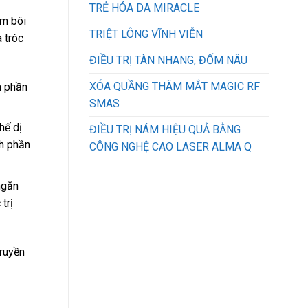
TRẺ HÓA DA MIRACLE
em bôi
TRIỆT LÔNG VĨNH VIỄN
 tróc
ĐIỀU TRỊ TÀN NHANG, ĐỐM NÂU
XÓA QUẦNG THÂM MẮT MAGIC RF
h phần
SMAS
hế dị
ĐIỀU TRỊ NÁM HIỆU QUẢ BẰNG
nh phần
CÔNG NGHỆ CAO LASER ALMA Q
ngăn
trị
truyền