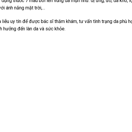
ử dụng thuốc 7 màu bôi lên vùng da mụn như: dị ứng, đỏ, da khô, lộ
ới ánh nắng mặt trời,…
iễu uy tín để được bác sĩ thăm khám, tư vấn tình trạng da phù h
h hưởng đến làn da và sức khỏe.