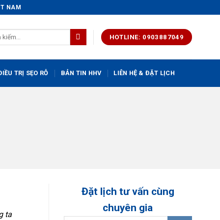
IỆT NAM
HOTLINE: 0903887049
IỀU TRỊ SẸO RỖ
BẢN TIN HHV
LIÊN HỆ & ĐẶT LỊCH
Đặt lịch tư vấn cùng
chuyên gia
g ta