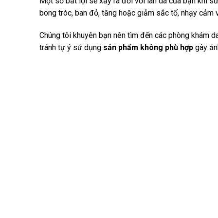
Một số bất lợi sẽ xảy ra đối với làn da của bạn khi s
bong tróc, ban đỏ, tăng hoặc giảm sắc tố, nhạy cảm v
Chúng tôi khuyên bạn nên tìm đến các phòng khám da l
tránh tự ý sử dụng
sản phẩm không phù hợp
gây ản