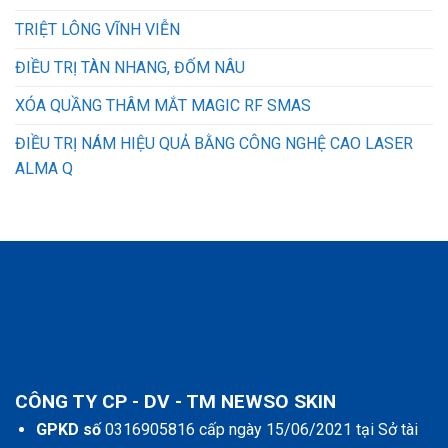
TRIỆT LÔNG VĨNH VIỄN
ĐIỀU TRỊ TÀN NHANG, ĐỐM NÂU
XÓA QUẦNG THÂM MẮT MAGIC RF SMAS
ĐIỀU TRỊ NÁM HIỆU QUẢ BẰNG CÔNG NGHỆ CAO LASER
ALMA Q
CÔNG TY CP - DV - TM NEWSO SKIN
GPKD số
0316905816 cấp ngày 15/06/2021 tại Sở tài