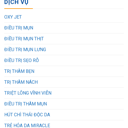
DỊCH VỤ
OXY JET
ĐIỀU TRỊ MỤN
ĐIỀU TRỊ MỤN THỊT
ĐIỀU TRỊ MỤN LƯNG
ĐIỀU TRỊ SẸO RỖ
TRỊ THÂM BẸN
TRỊ THÂM NÁCH
TRIỆT LÔNG VĨNH VIỄN
ĐIỀU TRỊ THÂM MỤN
HÚT CHÌ THẢI ĐỘC DA
TRẺ HÓA DA MIRACLE