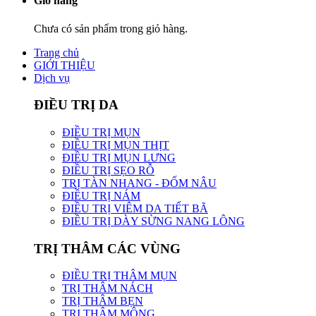
Giỏ hàng
Chưa có sản phẩm trong giỏ hàng.
Trang chủ
GIỚI THIỆU
Dịch vụ
ĐIỀU TRỊ DA
ĐIỀU TRỊ MỤN
ĐIỀU TRỊ MỤN THỊT
ĐIỀU TRỊ MỤN LƯNG
ĐIỀU TRỊ SẸO RỖ
TRỊ TÀN NHANG - ĐỐM NÂU
ĐIỀU TRỊ NÁM
ĐIỀU TRỊ VIÊM DA TIẾT BÃ
ĐIỀU TRỊ DÀY SỪNG NANG LÔNG
TRỊ THÂM CÁC VÙNG
ĐIỀU TRỊ THÂM MỤN
TRỊ THÂM NÁCH
TRỊ THÂM BẸN
TRỊ THÂM MÔNG