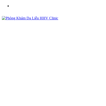
Phòng Khám Da Liễu HHV Clinic - Điều Trị Mụn, Sẹo,
Nám Uy Tín Tại Việt Nam