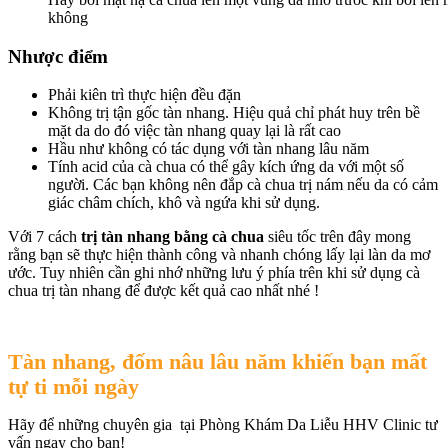
không
Nhược điểm
Phải kiên trì thực hiện đều đặn
Không trị tận gốc tàn nhang. Hiệu quả chỉ phát huy trên bề
mặt da do đó việc tàn nhang quay lại là rất cao
Hầu như không có tác dụng với tàn nhang lâu năm
Tính acid của cà chua có thể gây kích ứng da với một số
người. Các bạn không nên đắp cà chua trị nám nếu da có cảm
giác châm chích, khô và ngứa khi sử dụng.
Với 7 cách
trị tàn nhang bằng cà chua
siêu tốc trên đây mong
rằng bạn sẽ thực hiện thành công và nhanh chóng lấy lại làn da mơ
ước. Tuy nhiên cần ghi nhớ những lưu ý phía trên khi sử dụng cà
chua trị tàn nhang để được kết quả cao nhất nhé !
Tàn nhang, đốm nâu lâu năm khiến bạn mất
tự ti mỗi ngày
Hãy để những chuyên gia tại Phòng Khám Da Liễu HHV Clinic tư
vấn ngay cho bạn!