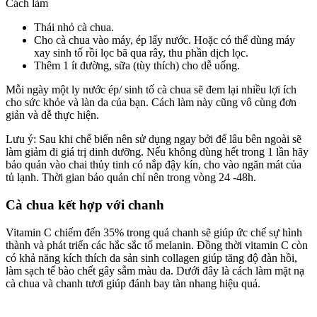
Cách làm
Thái nhỏ cà chua.
Cho cà chua vào máy, ép lấy nước. Hoặc có thể dùng máy
xay sinh tố rồi lọc bã qua rây, thu phần dịch lọc.
Thêm 1 ít đường, sữa (tùy thích) cho dễ uống.
Mỗi ngày một ly nước ép/ sinh tố cà chua sẽ đem lại nhiều lợi ích
cho sức khỏe và làn da của bạn. Cách làm này cũng vô cùng đơn
giản và dễ thực hiện.
Lưu ý: Sau khi chế biến nên sử dụng ngay bởi để lâu bên ngoài sẽ
làm giảm đi giá trị dinh dưỡng. Nếu không dùng hết trong 1 lần hãy
bảo quản vào chai thủy tinh có nắp đậy kín, cho vào ngăn mát của
tủ lạnh. Thời gian bảo quản chỉ nên trong vòng 24 -48h.
Cà chua kết hợp với chanh
Vitamin C chiếm đến 35% trong quả chanh sẽ giúp ức chế sự hình
thành và phát triển các hắc sắc tố melanin. Đồng thời vitamin C còn
có khả năng kích thích da sản sinh collagen giúp tăng độ đàn hồi,
làm sạch tế bào chết gây sẫm màu da. Dưới đây là cách làm mặt nạ
cà chua và chanh tươi giúp đánh bay tàn nhang hiệu quả.