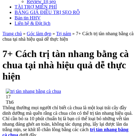
Review Trị sẹo
TÀI TRỢ MIỄN PHÍ
BẢNG GIÁ ĐIỀU TRỊ SẸO RỖ
Bản tin HHV
Liên hệ & Đặt lịch
Trang chủ
»
Góc làm đẹp
»
Trị nám
»
7+ Cách trị tàn nhang bằng cà
chua tại nhà hiệu quả dễ thực hiện
7+ Cách trị tàn nhang bằng cà
chua tại nhà hiệu quả dễ thực
hiện
17
Th6
Thông thường mọi người chỉ biết cà chua là một loại trái cây đầy
dinh dưỡng mà quên rằng cà chua còn có thể trị tàn nhang hiệu quả.
Chỉ cần bỏ ra 10 phút chuẩn bị là bạn có thể loại bỏ những vết tàn
nhang đáng ghét an toàn, không tác dụng phụ, lấy lại được làn da
trắng mịn, se khít lỗ chân lông bằng các cách
trị tàn nhang bằng
cà chua
dưới đây.