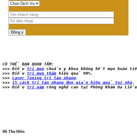
CÓ THỂ BẠN QUAN TÂM:
>>> Điều 
trị mụn
 chuẩn y khoa không hết mụn hoàn ti
>>> Điều 
trị mụn thâm
 hiệu quả 90%.
>>> 
Laser Toning trị tàn nhang
.
>>> 
15 cách trị tàn nhang đơn giản hiệu quả tại nhà
.
>>> Điều 
trị nám
 công nghệ cao tại Phòng Khám Da Liễu
Đỗ Thu Hiền