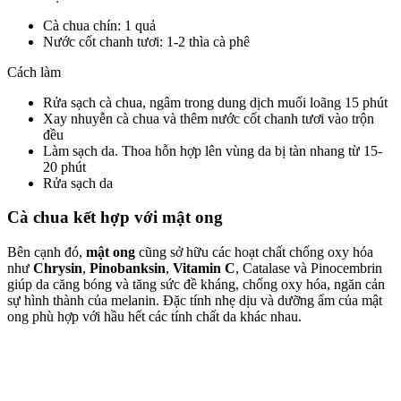
Cà chua chín: 1 quả
Nước cốt chanh tươi: 1-2 thìa cà phê
Cách làm
Rửa sạch cà chua, ngâm trong dung dịch muối loãng 15 phút
Xay nhuyễn cà chua và thêm nước cốt chanh tươi vào trộn
đều
Làm sạch da. Thoa hỗn hợp lên vùng da bị tàn nhang từ 15-
20 phút
Rửa sạch da
Cà chua kết hợp với mật ong
Bên cạnh đó,
mật ong
cũng sở hữu các hoạt chất chống oxy hóa
như
Chrysin
,
Pinobanksin
,
Vitamin C
, Catalase và Pinocembrin
giúp da căng bóng và tăng sức đề kháng, chống oxy hóa, ngăn cản
sự hình thành của melanin. Đặc tính nhẹ dịu và dưỡng ẩm của mật
ong phù hợp với hầu hết các tính chất da khác nhau.