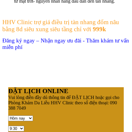
từ mặt trời- nguyên nhân hàng đầu dẫn đến tàn nhang.
HHV Clinic trợ giá điều trị tàn nhang đốm nâu
bằng 8d siêu xung siêu tầng
chỉ với
999k
Đăng ký ngay – Nhận ngay ưu đãi - Thăm khám tư vấn
miễn phí
ĐẶT LỊCH ONLINE
Vui lòng điền đầy dủ thông tin để ĐẶT LỊCH hoặc gọi cho
Phòng Khám Da Liễu HHV Clinic theo số điện thoại: 090
388 7049