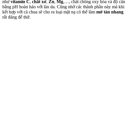
như
vitamin C
,
chất xơ
,
Zn
,
Mg
,…, chất chống oxy hóa và độ cân
bằng pH hoàn hảo với làn da. Cũng nhờ các thành phần này mà khi
kết hợp với cà chua sẽ cho ra loại mặt nạ có thể làm
mờ tàn nhang
rất đáng để thử.