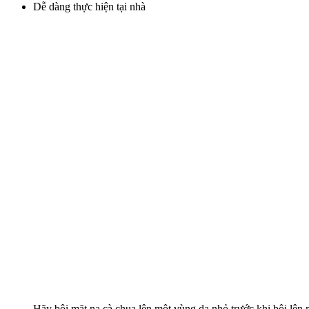
Dễ dàng thực hiện tại nhà
Hãy bôi mặt nạ cà chua lên một vùng da nhỏ trước khi bôi lên 