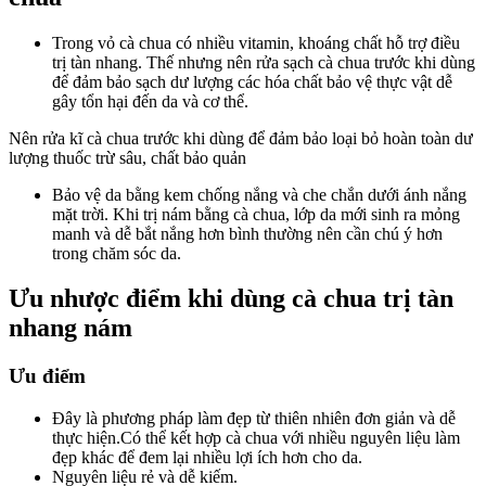
Trong vỏ cà chua có nhiều vitamin, khoáng chất hỗ trợ điều
trị tàn nhang. Thế nhưng nên rửa sạch cà chua trước khi dùng
để đảm bảo sạch dư lượng các hóa chất bảo vệ thực vật dễ
gây tổn hại đến da và cơ thể.
Nên rửa kĩ cà chua trước khi dùng để đảm bảo loại bỏ hoàn toàn dư
lượng thuốc trừ sâu, chất bảo quản
Bảo vệ da bằng kem chống nắng và che chắn dưới ánh nắng
mặt trời. Khi trị nám bằng cà chua, lớp da mới sinh ra mỏng
manh và dễ bắt nắng hơn bình thường nên cần chú ý hơn
trong chăm sóc da.
Ưu nhược điểm khi dùng cà chua trị tàn
nhang nám
Ưu điểm
Đây là phương pháp làm đẹp từ thiên nhiên đơn giản và dễ
thực hiện.Có thể kết hợp cà chua với nhiều nguyên liệu làm
đẹp khác để đem lại nhiều lợi ích hơn cho da.
Nguyên liệu rẻ và dễ kiếm.