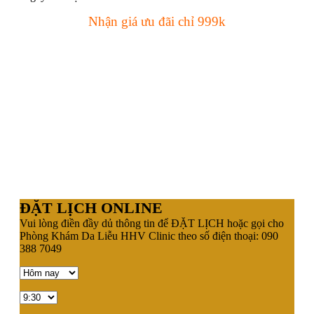
Nhận giá ưu đãi chỉ 999k
ĐẶT LỊCH ONLINE
Vui lòng điền đầy dủ thông tin để ĐẶT LỊCH hoặc gọi cho
Phòng Khám Da Liễu HHV Clinic theo số điện thoại: 090
388 7049