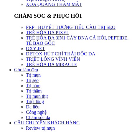
XÓA QUẦNG THÂM MẮT
CHĂM SÓC & PHỤC HỒI
PRP - HUYẾT TƯƠNG TIỂU CẦU TRỊ SẸO
TRẺ HÓA DA PIXEL
TRẺ HÓA DA 3IN1 CẤY DNA CÁ HỒI, PEPTIDE,
TẾ BÀO GỐC
OXY JET
DETOX HÚT CHÌ THẢI ĐỘC DA
TRIỆT LÔNG VĨNH VIỄN
TRẺ HÓA DA MIRACLE
Góc làm đẹp
Trị mụn
Trị sẹo
Trị nám
Trị thâm
Trị mụn thịt
Triệt lông
Da liễu
Công nghệ
Chăm sóc da
CÂU CHUYỆN KHÁCH HÀNG
Review trị mụn