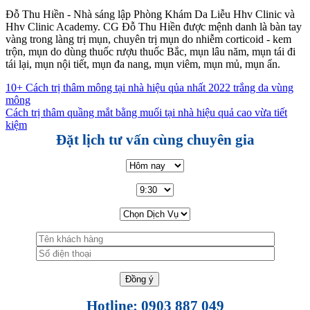
Đỗ Thu Hiền - Nhà sáng lập Phòng Khám Da Liễu Hhv Clinic và
Hhv Clinic Academy. CG Đỗ Thu Hiền được mệnh danh là bàn tay
vàng trong làng trị mụn, chuyên trị mụn do nhiễm corticoid - kem
trộn, mụn do dùng thuốc rượu thuốc Bắc, mụn lâu năm, mụn tái đi
tái lại, mụn nội tiết, mụn đa nang, mụn viêm, mụn mủ, mụn ẩn.
10+ Cách trị thâm mông tại nhà hiệu qủa nhất 2022 trắng da vùng
mông
Cách trị thâm quầng mắt bằng muối tại nhà hiệu quả cao vừa tiết
kiệm
Đặt lịch tư vấn cùng chuyên gia
Hotline: 0903 887 049