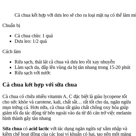
Cà chua kết hợp với dưa leo sẽ cho ra loại mặt nạ có thể làm m
Chuẩn bị
Cà chua chín: 1 quả
Dưa leo: 1/2 quả
Cách làm
Rửa sạch, thái lát cà chua và dưa leo rồi xay nhuyễn
Làm sạch da, đắp lên vùng da bị tàn nhang trong 15-20 phút
Rửa sạch với nước
Cà chua kết hợp với sữa chua
Cà chua có chứa nhiều vitamin A, C đặc biệt là giàu lycopene tốt
cho sức khỏe và carotene, kali, chất sắt… rất tốt cho da, ngăn ngừa
mụn trứng cá. Hơn nữa, cà chua rất giàu chất chống oxy hóa giúp
giảm tối đa tác động từ bên ngoài vào da từ đó cản trở việc melanin
hình thành gây tàn nhang
Sữa chua
có
acid lactic
với tác dụng ngăn ngừa sự xâm nhập và
kiềm chế hoạt động của các loại vi khuẩn có hại, tạo nên một màng