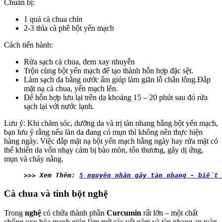
Chuẩn bị:
1 quả cà chua chín
2-3 thìa cà phê bột yến mạch
Cách tiến hành:
Rửa sạch cà chua, đem xay nhuyễn
Trộn cùng bột yến mạch để tạo thành hỗn hợp đặc sệt.
Làm sạch da bằng nước ấm giúp làm giãn lỗ chân lông.Đắp
mặt nạ cà chua, yến mạch lên.
Để hỗn hợp lưu lại trên da khoảng 15 – 20 phút sau đó rửa
sạch lại với nước lạnh.
Lưu ý: Khi chăm sóc, dưỡng da và trị tàn nhang bằng bột yến mạch,
bạn lưu ý rằng nếu làn da đang có mụn thì không nên thực hiện
hàng ngày. Việc đắp mặt nạ bột yến mạch hằng ngày hay rửa mặt có
thể khiến da vốn nhạy cảm bị bào mòn, tổn thương, gây dị ứng,
mụn và cháy nắng.
>>> Xem Thêm: 
5 nguyên nhân gây tàn nhang - biết
Cà chua và tinh bột nghệ
Trong
nghệ
có chứa thành phần
Curcumin
rất lớn – một chất
chống oxy hóa mạnh giúp làm mờ các vết nám và tàn nhang an toàn