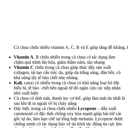
Cà chua chứa nhiều vitamin A, C, B và E giúp tăng đề kháng, l
Vitamin A
, B chứa nhiều trong cà chua có tác dụng làm
chậm quá trình lão hóa, giảm thâm nám, tàn nhang
Vitamin C
chứa trong cà chua giúp thúc đẩy sản xuất
collagen, tái tạo cấu trúc da, giúp da trắng sáng, đàn hồi, có
khả năng tẩy tế bào chết nhẹ nhàng.
Kali
, canxi có nhiều trong cà chua có khả năng loại bỏ lớp
biểu bì, tế bào chết bên ngoài từ đó ngăn cản các nếp nhăn
nhỏ xuất hiện
Cà chua có tính mát, thanh lọc cơ thể, giúp làm mát da nhất là
sau khi đi ra ngoài về bị cháy nắng
Đặc biệt, trong cà chua chứa nhiều
Lycopene
– dẫn xuất
carotenoid có đặc tính chống oxy hóa mạnh giúp bài trừ các
gốc tự do, làm hạn chế sự tổng hợp melanin. Lycopene được
chứng minh có tác dụng bảo vệ da khỏi tác động tia cực tím