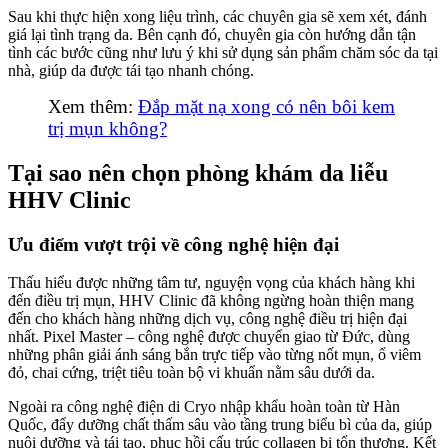
Sau khi thực hiện xong liệu trình, các chuyên gia sẽ xem xét, đánh
giá lại tình trạng da. Bên cạnh đó, chuyên gia còn hướng dẫn tận
tình các bước cũng như lưu ý khi sử dụng sản phẩm chăm sóc da tại
nhà, giúp da được tái tạo nhanh chóng.
Xem thêm:
Đắp mặt nạ xong có nên bôi kem
trị mụn không?
Tại sao nên chọn phòng khám da liễu
HHV Clinic
Ưu điểm vượt trội về công nghệ hiện đại
Thấu hiểu được những tâm tư, nguyện vọng của khách hàng khi
đến điều trị mụn, HHV Clinic đã không ngừng hoàn thiện mang
đến cho khách hàng những dịch vụ, công nghệ điều trị hiện đại
nhất. Pixel Master – công nghệ được chuyển giao từ Đức, dùng
những phân giải ánh sáng bắn trực tiếp vào từng nốt mụn, ổ viêm
đỏ, chai cứng, triệt tiêu toàn bộ vi khuẩn nằm sâu dưới da.
Ngoài ra công nghệ điện di Cryo nhập khẩu hoàn toàn từ Hàn
Quốc, đẩy dưỡng chất thấm sâu vào tầng trung biểu bì của da, giúp
nuôi dưỡng và tái tạo, phục hồi cấu trúc collagen bị tổn thương. Kết