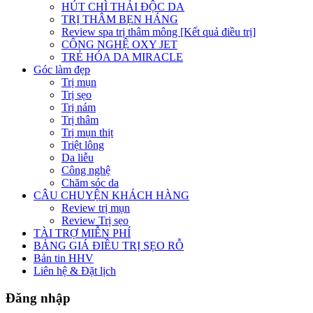
HÚT CHÌ THẢI ĐỘC DA
TRỊ THÂM BẸN HÁNG
Review spa trị thâm mông [Kết quả điều trị]
CÔNG NGHỆ OXY JET
TRẺ HÓA DA MIRACLE
Góc làm đẹp
Trị mụn
Trị sẹo
Trị nám
Trị thâm
Trị mụn thịt
Triệt lông
Da liễu
Công nghệ
Chăm sóc da
CÂU CHUYỆN KHÁCH HÀNG
Review trị mụn
Review Trị sẹo
TÀI TRỢ MIỄN PHÍ
BẢNG GIÁ ĐIỀU TRỊ SẸO RỖ
Bản tin HHV
Liên hệ & Đặt lịch
Đăng nhập