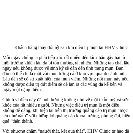
Khách hàng thay đổi rệt sau khi điều trị mụn tại HHV Clinic
Mỗi ngày chúng ta phải tiếp xúc rất nhiều đến tác nhân gây hại từ
môi trường khiến làn da bị tổn thương rất nhiều. Những tạp chất lâu
ngày nếu không được vệ sinh kỹ sẽ dẫn đến tình trạng mụn. Ban
đầu có thể chỉ là một vài mụn trứng cá ở khu vực quanh cánh mũi.
Lâu dần sẽ có sự xuất hiện của mụn viêm. Những nốt mụn này nếu
không được điều trị dứt điểm sẽ dễ lan ra các vùng da kế bên và
ngày một nặng thêm.
Chính vì điều này đã ảnh hưởng không nhỏ về mặt thẩm mỹ và sức
khỏe của rất nhiều người. Nhưng việc điều trị mụn là một điều
không dễ dàng, khi hiện tại trên thị trường quảng cáo trị mụn “mọc
lên như nấm” với những lời quảng cáo khoa trương, phóng đại, hiệu
quả “thần thánh.
Với phương châm “người thật, kết quả thật”, HHV Clinic tự hào đã