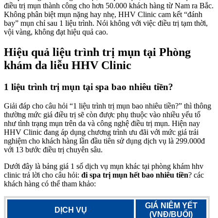
điều trị mụn thành công cho hơn 50.000 khách hàng từ Nam ra Bắc.
Không phân biệt mụn nặng hay nhẹ, HHV Clinic cam kết “đánh
bay” mụn chỉ sau 1 liệu trình. Nói không với việc điều trị tạm thời,
vội vàng, không đạt hiệu quả cao.
Hiệu quả liệu trình trị mụn tại Phòng
khám da liễu HHV Clinic
1 liệu trình trị mụn tại spa bao nhiêu tiền?
Giải đáp cho câu hỏi “1 liệu trình trị mụn bao nhiêu tiền?” thì thông
thường mức giá điều trị sẽ còn được phụ thuộc vào nhiều yếu tố
như tình trạng mụn trên da và công nghệ điều trị mụn. Hiện nay
HHV Clinic đang áp dụng chương trình ưu đãi với mức giá trải
nghiệm cho khách hàng lần đầu tiên sử dụng dịch vụ là 299.000đ
với 13 bước điều trị chuyên sâu.
Dưới đây là bảng giá 1 số dịch vụ mụn khác tại phòng khám hhv
clinic trả lời cho câu hỏi:
đi spa trị mụn hết bao nhiêu tiền
? các
khách hàng có thể tham khảo:
GIÁ NIÊM YẾT
DỊCH VỤ
(VNĐ/BUỔI)