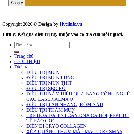
Copyright 2026 ©
Design by
Hvclinic.vn
Lưu ý: Kết quả điều trị tùy thuộc vào cơ địa của mỗi người.
Trang chủ
GIỚI THIỆU
Dịch vụ
ĐIỀU TRỊ MỤN
ĐIỀU TRỊ MỤN LƯNG
ĐIỀU TRỊ MỤN THỊT
ĐIỀU TRỊ SẸO RỖ
ĐIỀU TRỊ NÁM HIỆU QUẢ BẰNG CÔNG NGHỆ
CAO LASER ALMA Q
ĐIỀU TRỊ TÀN NHANG, ĐỐM NÂU
ĐIỀU TRỊ THÂM MỤN
TRẺ HÓA DA 3IN1 CẤY DNA CÁ HỒI, PEPTIDE,
TẾ BÀO GỐC
ĐIỆN DI CRYO COLLAGEN
XÓA QUẦNG THÂM MẮT MAGIC RF SMAS