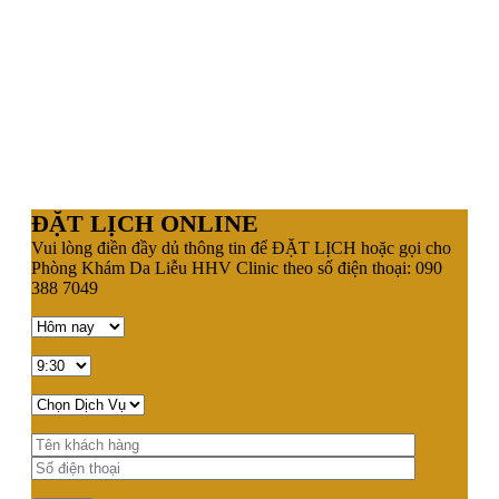
ĐẶT LỊCH ONLINE
Vui lòng điền đầy dủ thông tin để ĐẶT LỊCH hoặc gọi cho
Phòng Khám Da Liễu HHV Clinic theo số điện thoại: 090
388 7049