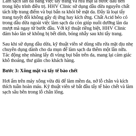
Làm sạch làn da bằng việc tẩy trang và rửa mặt là bước đầu tiên
trong liệu trình điều trị. HHV Clinic sử dụng dầu dừa nguyên chất
tách lớp trang điểm và bụi bẩn ra khỏi bề mặt da. Đây là loại tẩy
trang tuyệt đối không gây dị ứng hay kích ứng. Chất Acid béo có
trong dầu dừa ngoài việc làm sạch da còn giúp nuôi dưỡng làn da
mượt mà ngay từ bước đầu. Với kỹ thuật riêng biệt, HHV Clinic
đảm bảo làn sẽ không bị bết dính, bóng nhẫy sau khi tẩy trang.
Sau khi sử dụng dầu dừa, kỹ thuật viên sẽ dùng sữa rửa mặt dịu nhẹ
chuyên dụng dành cho da mụn để làm sạch da thêm một lần nữa.
Tác động nhẹ nhàng lấy đi vùng bụi bẩn trên da, mang lại cảm giác
khô thoáng, thư giãn cho khách hàng.
Bước 3: Xông mặt và tẩy tế bào chết
Hơi ấm trên máy xông vừa đủ để làm mềm da, nở lỗ chân và kích
thích tuần hoàn máu. Kỹ thuật viên sẽ bắt đầu tẩy tế bào chết và làm
sạch sâu bên trong lỗ chân lông.