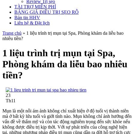
Review Trị sẹo
TÀI TRỢ MIỄN PHÍ
BẢNG GIÁ ĐIỀU TRỊ SẸO RỖ
Bản tin HHV
Liên hệ & Đặt lịch
Trang chủ
»
1 liệu trình trị mụn tại Spa, Phòng khám da liễu bao
nhiêu tiền?
1 liệu trình trị mụn tại Spa,
Phòng khám da liễu bao nhiêu
tiền?
23
Th11
Mụn là một nỗi ám ảnh không chỉ xuất hiện ở độ tuổi vị thành niên
mà ở bất kỳ lứa tuổi và giới tính nào. Mụn không chỉ ảnh hưởng đến
vấn đề về thẩm mỹ và còn tác động nghiêm trọng đến sức khỏe nếu
không được điều trị kịp thời. Với sự phát triển của công nghệ hiện
tại, những phương pháp điều trị mụn cũng dần ra đời hỗ trợ tích cực