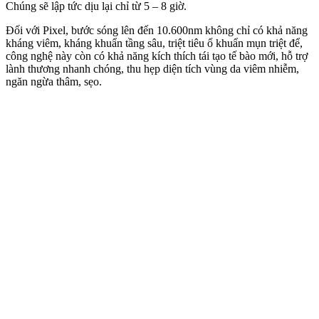
Chúng sẽ lập tức dịu lại chỉ từ 5 – 8 giờ.
Đối với Pixel, bước sóng lên đến 10.600nm không chỉ có khả năng
kháng viêm, kháng khuẩn tầng sâu, triệt tiêu ổ khuẩn mụn triệt để,
công nghệ này còn có khả năng kích thích tái tạo tế bào mới, hỗ trợ
lành thương nhanh chóng, thu hẹp diện tích vùng da viêm nhiễm,
ngăn ngừa thâm, sẹo.