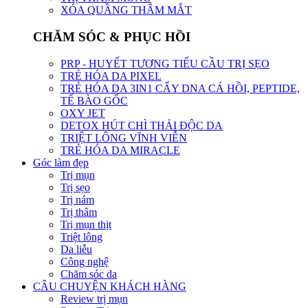
XÓA QUẦNG THÂM MẮT
CHĂM SÓC & PHỤC HỒI
PRP - HUYẾT TƯƠNG TIỂU CẦU TRỊ SẸO
TRẺ HÓA DA PIXEL
TRẺ HÓA DA 3IN1 CẤY DNA CÁ HỒI, PEPTIDE,
TẾ BÀO GỐC
OXY JET
DETOX HÚT CHÌ THẢI ĐỘC DA
TRIỆT LÔNG VĨNH VIỄN
TRẺ HÓA DA MIRACLE
Góc làm đẹp
Trị mụn
Trị sẹo
Trị nám
Trị thâm
Trị mụn thịt
Triệt lông
Da liễu
Công nghệ
Chăm sóc da
CÂU CHUYỆN KHÁCH HÀNG
Review trị mụn