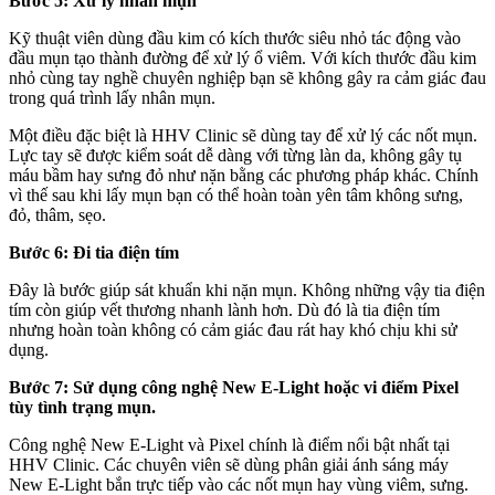
Bước 5: Xử lý nhân mụn
Kỹ thuật viên dùng đầu kim có kích thước siêu nhỏ tác động vào
đầu mụn tạo thành đường để xử lý ổ viêm. Với kích thước đầu kim
nhỏ cùng tay nghề chuyên nghiệp bạn sẽ không gây ra cảm giác đau
trong quá trình lấy nhân mụn.
Một điều đặc biệt là HHV Clinic sẽ dùng tay để xử lý các nốt mụn.
Lực tay sẽ được kiểm soát dễ dàng với từng làn da, không gây tụ
máu bầm hay sưng đỏ như nặn bằng các phương pháp khác. Chính
vì thế sau khi lấy mụn bạn có thể hoàn toàn yên tâm không sưng,
đỏ, thâm, sẹo.
Bước 6: Đi tia điện tím
Đây là bước giúp sát khuẩn khi nặn mụn. Không những vậy tia điện
tím còn giúp vết thương nhanh lành hơn. Dù đó là tia điện tím
nhưng hoàn toàn không có cảm giác đau rát hay khó chịu khi sử
dụng.
Bước 7: Sử dụng công nghệ New E-Light hoặc vi điểm Pixel
tùy tình trạng mụn.
Công nghệ New E-Light và Pixel chính là điểm nổi bật nhất tại
HHV Clinic. Các chuyên viên sẽ dùng phân giải ánh sáng máy
New E-Light bắn trực tiếp vào các nốt mụn hay vùng viêm, sưng.