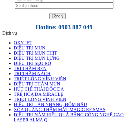
Hotline: 0903 887 049
Dịch vụ
OXY JET
ĐIỀU TRỊ MỤN
ĐIỀU TRỊ MỤN THỊT
ĐIỀU TRỊ MỤN LƯNG
ĐIỀU TRỊ SẸO RỖ
TRỊ THÂM BẸN
TRỊ THÂM NÁCH
TRIỆT LÔNG VĨNH VIỄN
ĐIỀU TRỊ THÂM MỤN
HÚT CHÌ THẢI ĐỘC DA
TRẺ HÓA DA MIRACLE
TRIỆT LÔNG VĨNH VIỄN
ĐIỀU TRỊ TÀN NHANG, ĐỐM NÂU
XÓA QUẦNG THÂM MẮT MAGIC RF SMAS
ĐIỀU TRỊ NÁM HIỆU QUẢ BẰNG CÔNG NGHỆ CAO
LASER ALMA Q