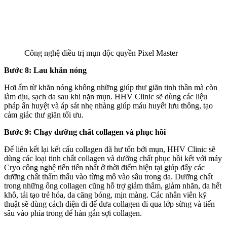
Công nghệ điều trị mụn độc quyền Pixel Master
Bước 8: Lau khăn nóng
Hơi ấm từ khăn nóng không những giúp thư giãn tinh thần mà còn
làm dịu, sạch da sau khi nặn mụn. HHV Clinic sẽ dùng các liệu
pháp ấn huyệt và áp sát nhẹ nhàng giúp máu huyết lưu thông, tạo
cảm giác thư giãn tối ưu.
Bước 9: Chạy dưỡng chất collagen và phục hồi
Để liên kết lại kết cấu collagen đã hư tổn bởi mụn, HHV Clinic sẽ
dùng các loại tinh chất collagen và dưỡng chất phục hồi kết với máy
Cryo công nghệ tiến tiến nhất ở thời điểm hiện tại giúp đẩy các
dưỡng chất thẩm thấu vào từng mô vào sâu trong da. Dưỡng chất
trong những ống collagen cũng hỗ trợ giảm thâm, giảm nhăn, da hết
khô, tái tạo trẻ hóa, da căng bóng, mịn màng. Các nhân viên kỹ
thuật sẽ dùng cách điện di để đưa collagen đi qua lớp sừng và tiến
sâu vào phía trong để hàn gắn sợi collagen.