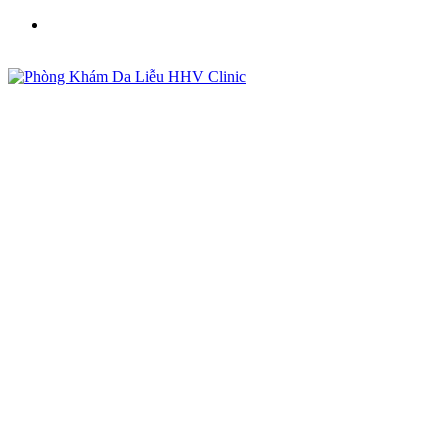
Phòng Khám Da Liễu HHV Clinic - Điều Trị Mụn, Sẹo,
Nám Uy Tín Tại Việt Nam