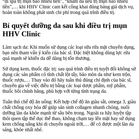
“đi spa trị mụn bao nhiêu tiền”, “khám da liễu trị mụn bao nhiêu
tiền”,… khi HHV Clinic cam kết công khai đúng bảng giá dịch vụ,
hoàn toàn không phát sinh chi phí trong quá trình điều trị.
Bí quyết dưỡng da sau khi điều trị mụn
HHV Clinic
Làm sạch da: Khi muốn sử dụng các loại sữa rửa mặt chuyên dụng,
bạn nên tham vấn ý kiến của bác sĩ. Đặc biệt không dùng lực rửa
quá mạnh sẽ khiến da dễ dàng bị tổn thương.
Sử dụng kem, thuốc đặc trị: sau quá trình điều trị tuyệt đối không sử
dụng các sản phẩm có tính chất lột tẩy, bào mòn da như kem trộn,
thuốc rượu,… Thay vào đó hãy tuân thủ đúng chỉ định của bác sĩ,
chuyên gia về việc điều trị bằng các loại dược phẩm, mỹ phẩm,
thuốc bôi chính hãng, phù hợp với từng tình trạng da.
Tuân thủ chế độ ăn uống: Kết hợp chế độ ăn giàu sắt, omega 3, giàu
chất chống oxy hóa để giúp sản sinh collagen nhanh chóng, nuôi
dưỡng làn da khỏe mạnh từ sâu bên trong. Ngoài ra hãy luyện tập
thói quen tập thể dục thể thao, không chạm tay lên mặt hay sử dụng
kem chống nắng khi di chuyển ngoài trời,… để có được một làn da
sáng, khỏe nhất nhé.