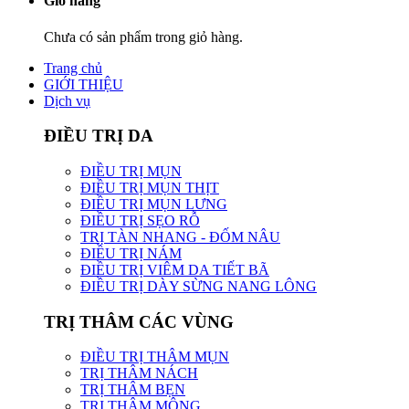
Giỏ hàng
Chưa có sản phẩm trong giỏ hàng.
Trang chủ
GIỚI THIỆU
Dịch vụ
ĐIỀU TRỊ DA
ĐIỀU TRỊ MỤN
ĐIỀU TRỊ MỤN THỊT
ĐIỀU TRỊ MỤN LƯNG
ĐIỀU TRỊ SẸO RỖ
TRỊ TÀN NHANG - ĐỐM NÂU
ĐIỀU TRỊ NÁM
ĐIỀU TRỊ VIÊM DA TIẾT BÃ
ĐIỀU TRỊ DÀY SỪNG NANG LÔNG
TRỊ THÂM CÁC VÙNG
ĐIỀU TRỊ THÂM MỤN
TRỊ THÂM NÁCH
TRỊ THÂM BẸN
TRỊ THÂM MÔNG