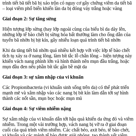
trình tiết bã tiết bã bị xáo trộn có nguy cơ gây chứng viêm da tiết bã
– loại viêm phổ biến khiến làn da bị đóng vảy trắng hoặc vàng
Giai đoạn 2: Sự tăng sừng
Hiện tượng lớp sừng (hay lớp ngoài cùng của biểu bì da dày lên,
những lớp tế bào chết bị sừng hóa bất thường làm cho ống dẫn của
tuyến bã nhờn bị bịt kín, gây nhiễu loạn quá trình tiết bã nhờn
Khi da tăng tiết bã nhờn quá nhiều kết hợp với việc lớp tế bào chết
tích tụ xảy ra ở nang lông, làm bít tắc lỗ chân lông – hiện tượng này
khiến vách nang phình lớn và hình thành nên mụn đầu trắng, hoặc
mụn đầu đen nếu phần bít tắc gần bề mặt da
Giai đoạn 3: sự xâm nhập của vi khuẩn
Các Propionibacteria (vi khuẩn sinh sống trên da) có thể phát triển
mạnh mẽ và xâm nhập vào các nang bị bít kín làm dẫn tới sự hình
thành các nốt sần, mụn bọc hoặc mụn mủ
Giai đoạn 4: Sự viêm nhiễm nặng
Sự xâm nhập của vi khuẩn dẫn tới hậu quả khiến da ửng đỏ và viêm
nhiễm. Trong một vài trường hợp, vách nang bị vỡ ra ở giai đoạn
cuối của quá trình viêm nhiễm. Các chất béo, axit béo, tế bào chét,
vi khuẩn và các mảnh tế bào được giải phóng, tạo thành vết viêm