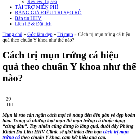
Review Trị sẹo
TÀI TRỢ MIỄN PHÍ
BẢNG GIÁ ĐIỀU TRỊ SẸO RỖ
Bản tin HHV
Liên hệ & Đặt lịch
Trang chủ
»
Góc làm đẹp
»
Trị mụn
»
Cách trị mụn trứng cá hiệu
quả theo chuẩn Y khoa như thế nào?
Cách trị mụn trứng cá hiệu
quả theo chuẩn Y khoa như thế
nào?
29
Th1
Mụn là rào cản ngăn cách mọi cô nàng tiến đến gần vẻ đẹp hoàn
hảo. Trong số những loại mụn thì mụn trứng cá thuộc dạng
“cứng đầu”. Tuy nhiên cũng đừng lo lắng quá, dưới đây Phòng
Khám Da Liễu HHV Clinic sẽ giới thiệu đến bạn
cách trị mụn
trứng cá
theo chuẩn Y khoa, cam kết hiệu quả cao.