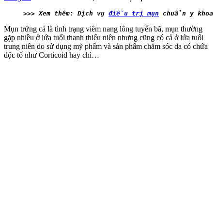
>>> Xem thêm: Dịch vụ 
điều trị mụn
 chuẩn y khoa 
Mụn trứng cá là tình trạng viêm nang lông tuyến bã, mụn thường
gặp nhiều ở lứa tuổi thanh thiếu niên nhưng cũng có cả ở lứa tuổi
trung niên do sử dụng mỹ phẩm và sản phẩm chăm sóc da có chứa
độc tố như Corticoid hay chì…