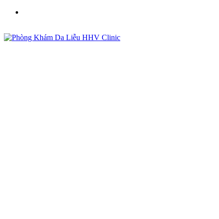
Phòng Khám Da Liễu HHV Clinic - Điều Trị Mụn, Sẹo,
Nám Uy Tín Tại Việt Nam