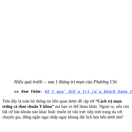
Hiệu quả trước – sau 1 tháng trị mụn của Phương Chi
>> Xem thêm: 
Kết quả điều trị của khách hàng tạ
Trên đây là toàn bộ thông tin liên quan được đề cập tới
“Cách trị mụn
trứng cá theo chuẩn Y khoa”
mà bạn có thể tham khảo. Ngoài ra, nếu còn
bất cứ băn khoăn nào khác hoặc muốn tư vấn trực tiếp tình trạng da với
chuyên gia, đừng ngần ngại nhấp ngay khung đặt lịch hẹn bên dưới nhé!