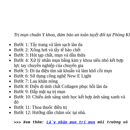
Trị mụn chuẩn Y khoa, đảm bảo an toàn tuyệt đối tại Phòng
Bước 1: Tẩy trang và làm sạch làn da
Bước 2: Xông hơi và tẩy tế bào chết
Bước 3: Hút tạp chất, mụn và dầu thừa
Bước 4: Xử lý nhân mụn bằng kim y khoa siêu nhỏ kết hợp
lực tay chuyên nghiệp của chuyên gia
Bước 5: Đi tia điện tím sát khuẩn và làm khô cồi mụn
Bước 6: Sử dụng công nghệ New E Light
Bước 7: Lau khăn nóng
Bước 8: Điện di tinh chất Collagen phục hồi làn da
Bước 9: Đắp mặt nạ trị mụn
Bước 10: Chiếu ánh sáng sinh học kết hợp ánh sáng xanh và
đỏ
Bước 11: Thoa thuốc điều trị
Bước 12: Hướng dẫn chăm sóc tại nhà.
>>> Xem thêm: 
Lấy nhân mụn trị mụn
 môi trường vô