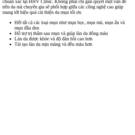
chuẩn xác tại HHV Clinic. Không phải chỉ giải quyết một vấn đề
trên da mà chuyên gia sẽ phối hợp giữa các công nghệ cao giúp
mang tới hiệu quả cải thiện da mụn tối ưu
Hết tất cả các loại mụn như mụn bọc, mụn mủ, mụn ẩn và
mụn đầu đen
Hỗ trợ trị thâm sau mụn và giúp làn da đông màu
Làn da được khỏe và độ đàn hồi cao hơn
Tái tạo làn da mịn màng và đều màu hơn