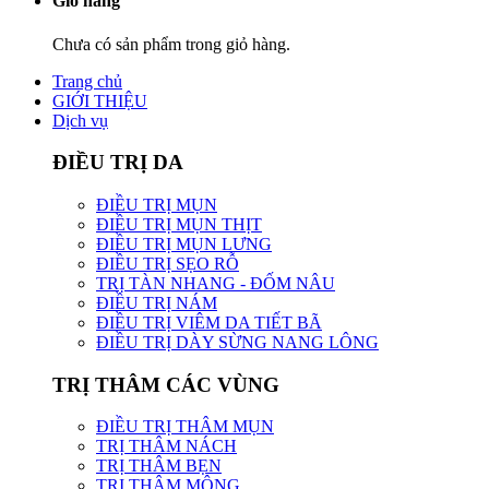
Giỏ hàng
Chưa có sản phẩm trong giỏ hàng.
Trang chủ
GIỚI THIỆU
Dịch vụ
ĐIỀU TRỊ DA
ĐIỀU TRỊ MỤN
ĐIỀU TRỊ MỤN THỊT
ĐIỀU TRỊ MỤN LƯNG
ĐIỀU TRỊ SẸO RỖ
TRỊ TÀN NHANG - ĐỐM NÂU
ĐIỀU TRỊ NÁM
ĐIỀU TRỊ VIÊM DA TIẾT BÃ
ĐIỀU TRỊ DÀY SỪNG NANG LÔNG
TRỊ THÂM CÁC VÙNG
ĐIỀU TRỊ THÂM MỤN
TRỊ THÂM NÁCH
TRỊ THÂM BẸN
TRỊ THÂM MÔNG