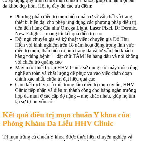
có áp dụng quy trình chữa mụn chuẩn Y khoa, giúp tìm lại một làn
da khỏe đẹp hơn. Hội tụ đầy đủ các ưu điểm:
Phương pháp điều trị mụn hiệu quả: cơ sở vật chất và trang
thiết bị hiện đại cho phép ứng dụng các phương pháp điều trị
tiên tiến hàng đầu như Omega Light, Laser Pixel, Dr Dermic,
New E-light… mang tới kết quả điều trị cao
Đội ngũ chuyên gia và kỹ thuật viên: chuyên gia Đỗ Thu
Hiền với kinh nghiệm trên 18 năm hoạt động trong lĩnh vực
điều trị mụn, thấu hiểu rõ tình trạng da và tư vấn cho khách
hàng “đúng bệnh” – đặt chữ TÂM lên hàng đầu và nói không
với chiêu trò quảng cáo
Máy móc thiết bị: tại HHV Clinic sử dụng các máy móc công
nghệ an toàn và chất lượng để phục vụ vào việc chẩn đoạn
chính xác nhất, chữa trị đạt hiệu quả cao
Cam kết dịch vụ: là một trung tâm điều trị mụn uy tín, HHV
Clinic tiếp nhận và điều trị thành công cho hàng ngàn trường
hợp da mụn ở các cấp độ nặng – nhẹ khác nhau, giúp họ tìm
lại sự tự tin vốn có.
Kết quả điều trị mụn chuẩn Y khoa của
Phòng Khám Da Liễu HHV Clinic
Trị mụn trứng cá chuẩn Y khoa được thực hiện chuyên nghiệp và