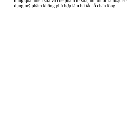
dùng quá nhiều sữa và chế phẩm từ sữa, hút thuốc lá hoặc sử
dụng mỹ phẩm không phù hợp làm bít tắc lỗ chân lông.