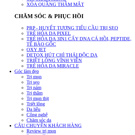
XÓA QUẦNG THÂM MẮT
CHĂM SÓC & PHỤC HỒI
PRP - HUYẾT TƯƠNG TIỂU CẦU TRỊ SẸO
TRẺ HÓA DA PIXEL
TRẺ HÓA DA 3IN1 CẤY DNA CÁ HỒI, PEPTIDE,
TẾ BÀO GỐC
OXY JET
DETOX HÚT CHÌ THẢI ĐỘC DA
TRIỆT LÔNG VĨNH VIỄN
TRẺ HÓA DA MIRACLE
Góc làm đẹp
Trị mụn
Trị sẹo
Trị nám
Trị thâm
Trị mụn thịt
Triệt lông
Da liễu
Công nghệ
Chăm sóc da
CÂU CHUYỆN KHÁCH HÀNG
Review trị mụn