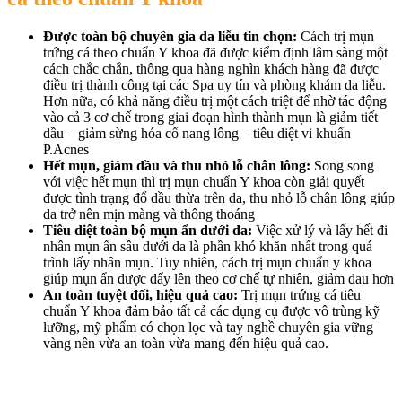
Được toàn bộ chuyên gia da liễu tin chọn:
Cách trị mụn
trứng cá theo chuẩn Y khoa đã được kiểm định lâm sàng một
cách chắc chắn, thông qua hàng nghìn khách hàng đã được
điều trị thành công tại các Spa uy tín và phòng khám da liễu.
Hơn nữa, có khả năng điều trị một cách triệt để nhờ tác động
vào cả 3 cơ chế trong giai đoạn hình thành mụn là giảm tiết
dầu – giảm sừng hóa cổ nang lông – tiêu diệt vi khuẩn
P.Acnes
Hết mụn, giảm dầu và thu nhỏ lỗ chân lông:
Song song
với việc hết mụn thì trị mụn chuẩn Y khoa còn giải quyết
được tình trạng đổ dầu thừa trên da, thu nhỏ lỗ chân lông giúp
da trở nên mịn màng và thông thoáng
Tiêu diệt toàn bộ mụn ẩn dưới da:
Việc xử lý và lấy hết đi
nhân mụn ẩn sâu dưới da là phần khó khăn nhất trong quá
trình lấy nhân mụn. Tuy nhiên, cách trị mụn chuẩn y khoa
giúp mụn ẩn được đẩy lên theo cơ chế tự nhiên, giảm đau hơn
An toàn tuyệt đối, hiệu quả cao:
Trị mụn trứng cá tiêu
chuẩn Y khoa đảm bảo tất cả các dụng cụ được vô trùng kỹ
lưỡng, mỹ phẩm có chọn lọc và tay nghề chuyên gia vững
vàng nên vừa an toàn vừa mang đến hiệu quả cao.