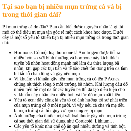
Tại sao bạn bị nhiều mụn trứng cá và bị
trong thời gian dài?
Bị mụn trứng cá do đâu? Bạn cần biết được nguyên nhân là gì thì
mới có thể điều trị mụn tận gốc rễ một cách khoa học được. Dưới
đây là một số yếu tố khiến bạn bị nhiều mụn trứng cá trong thời gian
dài:
Hormone: Có một loại hormone là Andtrogen được tiết ra
nhiều hơn so với bình thường và hormone này kích thích
tuyến bã nhờn hoạt động mạnh mẽ làm dư thừa lượng bã
nhờn, khi gặp các bụi bẩn và tế bào chết tồn đọng trên da làm
bít tắc lỗ chân lông và gây nên mụn
Vi khuẩn: vi khuẩn gây nên mụn trứng cá có tên P.Acnes,
chúng rất thích sống ở môi trường bã nhờn. Khi lượng dầu đổ
nhiều trên bề mặt da từ các tuyến bã thì đã tạo điều kiện cho
vi khuẩn này nhân lên nhiều hơn và lúc đó mụn xuất hiện
Yếu tố gen: đây cũng là yếu tố có ảnh hưởng tới sự phát triển
của mụn trứng cá ở mỗi người, vì vậy nếu cả cha và mẹ đều
bị mụn trứng cá thì nguy cơ bạn cũng sẽ bị mụn
Ảnh hưởng của thuốc: một vài loại thuốc gây nên mụn trứng
cá sau thời gian dài sử dụng như Corticoid, Lithium…
Các yếu tố khác như chế độ ăn quá nhiều đường và tinh bột,