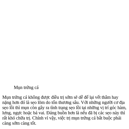
Mụn trứng cá
Mụn trứng cá không được điều trị sớm sẽ dễ để lại vết thâm hay
nặng hơn đó là sẹo lõm do tổn thương sâu. Với những người cơ địa
sẹo lồi thì mụn còn gây ra tình trạng sẹo lồi tại những vị trí góc hàm,
lưng, ngực hoặc bả vai. Đáng buồn hơn là nếu đã bị các sẹo này thì
rất khó chữa trị. Chính vì vậy, việc trị mụn trứng cá bắt buộc phải
càng sớm càng tốt.