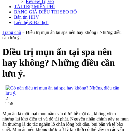
Review Trị sẹo
TÀI TRỢ MIỄN PHÍ
BẢNG GIÁ ĐIỀU TRỊ SẸO RỖ
Bản tin HHV
Liên hệ & Đặt lịch
Trang chủ
»
Điều trị mụn ẩn tại spa nên hay không? Những điều
cần lưu ý.
Điều trị mụn ẩn tại spa nên
hay không? Những điều cần
lưu ý.
21
Th6
Mụn ẩn là một loại mụn nằm sâu dưới bề mặt da, không viêm
nhưng lại khó điều trị và dễ tái phát. Nguyên nhân chính gây ra mụn
ẩn thường là do tắc nghẽn lỗ chân lông bởi dầu, bụi bẩn và tế bào
chết. Mụn ẩn nếu không được xử lý kịp thời có thể gây ra các vấn