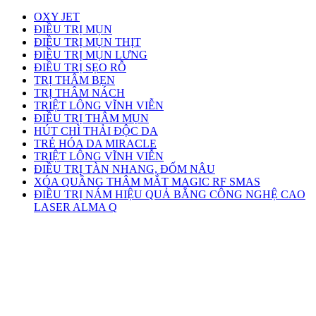
OXY JET
ĐIỀU TRỊ MỤN
ĐIỀU TRỊ MỤN THỊT
ĐIỀU TRỊ MỤN LƯNG
ĐIỀU TRỊ SẸO RỖ
TRỊ THÂM BẸN
TRỊ THÂM NÁCH
TRIỆT LÔNG VĨNH VIỄN
ĐIỀU TRỊ THÂM MỤN
HÚT CHÌ THẢI ĐỘC DA
TRẺ HÓA DA MIRACLE
TRIỆT LÔNG VĨNH VIỄN
ĐIỀU TRỊ TÀN NHANG, ĐỐM NÂU
XÓA QUẦNG THÂM MẮT MAGIC RF SMAS
ĐIỀU TRỊ NÁM HIỆU QUẢ BẰNG CÔNG NGHỆ CAO
LASER ALMA Q