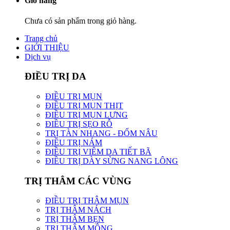
Giỏ hàng
Chưa có sản phẩm trong giỏ hàng.
Trang chủ
GIỚI THIỆU
Dịch vụ
ĐIỀU TRỊ DA
ĐIỀU TRỊ MỤN
ĐIỀU TRỊ MỤN THỊT
ĐIỀU TRỊ MỤN LƯNG
ĐIỀU TRỊ SẸO RỖ
TRỊ TÀN NHANG - ĐỐM NÂU
ĐIỀU TRỊ NÁM
ĐIỀU TRỊ VIÊM DA TIẾT BÃ
ĐIỀU TRỊ DÀY SỪNG NANG LÔNG
TRỊ THÂM CÁC VÙNG
ĐIỀU TRỊ THÂM MỤN
TRỊ THÂM NÁCH
TRỊ THÂM BẸN
TRỊ THÂM MÔNG