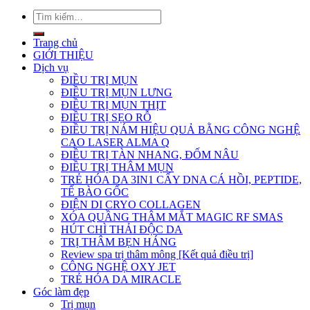
Trang chủ
GIỚI THIỆU
Dịch vụ
ĐIỀU TRỊ MỤN
ĐIỀU TRỊ MỤN LƯNG
ĐIỀU TRỊ MỤN THỊT
ĐIỀU TRỊ SẸO RỖ
ĐIỀU TRỊ NÁM HIỆU QUẢ BẰNG CÔNG NGHỆ
CAO LASER ALMA Q
ĐIỀU TRỊ TÀN NHANG, ĐỐM NÂU
ĐIỀU TRỊ THÂM MỤN
TRẺ HÓA DA 3IN1 CẤY DNA CÁ HỒI, PEPTIDE,
TẾ BÀO GỐC
ĐIỆN DI CRYO COLLAGEN
XÓA QUẦNG THÂM MẮT MAGIC RF SMAS
HÚT CHÌ THẢI ĐỘC DA
TRỊ THÂM BẸN HÁNG
Review spa trị thâm mông [Kết quả điều trị]
CÔNG NGHỆ OXY JET
TRẺ HÓA DA MIRACLE
Góc làm đẹp
Trị mụn