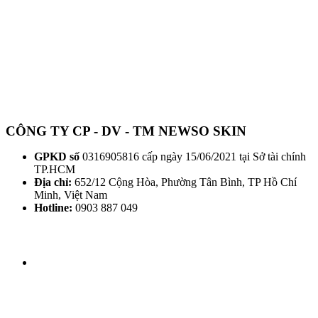
CÔNG TY CP - DV - TM NEWSO SKIN
GPKD số
0316905816 cấp ngày 15/06/2021 tại Sở tài chính
TP.HCM
Địa chỉ:
652/12 Cộng Hòa, Phường Tân Bình, TP Hồ Chí
Minh, Việt Nam
Hotline:
0903 887 049
THỜI GIAN LÀM VIỆC
Thứ 2 - CN: 8h30 - 20h00
THEO DÕI HHV CLINIC