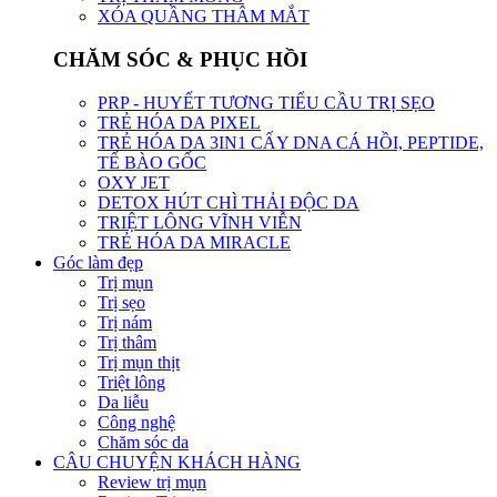
XÓA QUẦNG THÂM MẮT
CHĂM SÓC & PHỤC HỒI
PRP - HUYẾT TƯƠNG TIỂU CẦU TRỊ SẸO
TRẺ HÓA DA PIXEL
TRẺ HÓA DA 3IN1 CẤY DNA CÁ HỒI, PEPTIDE,
TẾ BÀO GỐC
OXY JET
DETOX HÚT CHÌ THẢI ĐỘC DA
TRIỆT LÔNG VĨNH VIỄN
TRẺ HÓA DA MIRACLE
Góc làm đẹp
Trị mụn
Trị sẹo
Trị nám
Trị thâm
Trị mụn thịt
Triệt lông
Da liễu
Công nghệ
Chăm sóc da
CÂU CHUYỆN KHÁCH HÀNG
Review trị mụn