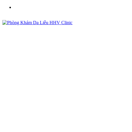
Phòng Khám Da Liễu HHV Clinic - Điều Trị Mụn, Sẹo,
Nám Uy Tín Tại Việt Nam