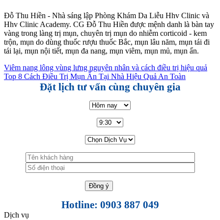
Đỗ Thu Hiền - Nhà sáng lập Phòng Khám Da Liễu Hhv Clinic và
Hhv Clinic Academy. CG Đỗ Thu Hiền được mệnh danh là bàn tay
vàng trong làng trị mụn, chuyên trị mụn do nhiễm corticoid - kem
trộn, mụn do dùng thuốc rượu thuốc Bắc, mụn lâu năm, mụn tái đi
tái lại, mụn nội tiết, mụn đa nang, mụn viêm, mụn mủ, mụn ẩn.
Viêm nang lông vùng lưng nguyên nhân và cách điều trị hiệu quả
Top 8 Cách Điều Trị Mụn Ẩn Tại Nhà Hiệu Quả An Toàn
Đặt lịch tư vấn cùng chuyên gia
Hotline: 0903 887 049
Dịch vụ