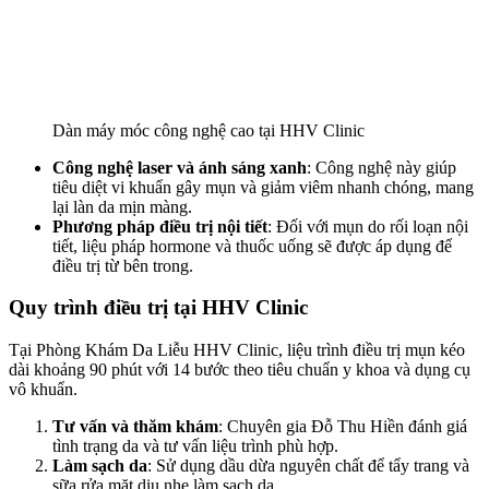
Dàn máy móc công nghệ cao tại HHV Clinic
Công nghệ laser và ánh sáng xanh
: Công nghệ này giúp
tiêu diệt vi khuẩn gây mụn và giảm viêm nhanh chóng, mang
lại làn da mịn màng.
Phương pháp điều trị nội tiết
: Đối với mụn do rối loạn nội
tiết, liệu pháp hormone và thuốc uống sẽ được áp dụng để
điều trị từ bên trong.
Quy trình điều trị tại HHV Clinic
Tại Phòng Khám Da Liễu HHV Clinic, liệu trình điều trị mụn kéo
dài khoảng 90 phút với 14 bước theo tiêu chuẩn y khoa và dụng cụ
vô khuẩn.
Tư vấn và thăm khám
: Chuyên gia Đỗ Thu Hiền đánh giá
tình trạng da và tư vấn liệu trình phù hợp.
Làm sạch da
: Sử dụng dầu dừa nguyên chất để tẩy trang và
sữa rửa mặt dịu nhẹ làm sạch da.