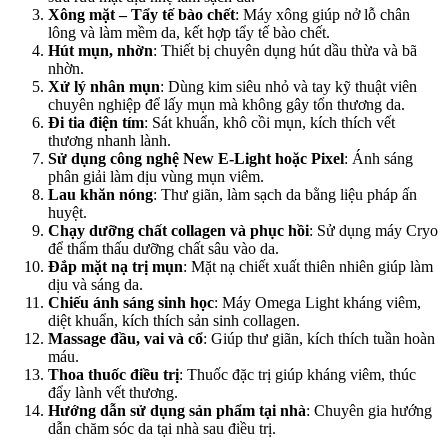
Xông mặt – Tẩy tế bào chết
: Máy xông giúp nở lỗ chân
lông và làm mềm da, kết hợp tẩy tế bào chết.
Hút mụn, nhờn
: Thiết bị chuyên dụng hút dầu thừa và bã
nhờn.
Xử lý nhân mụn
: Dùng kim siêu nhỏ và tay kỹ thuật viên
chuyên nghiệp để lấy mụn mà không gây tổn thương da.
Đi tia điện tím
: Sát khuẩn, khô cồi mụn, kích thích vết
thương nhanh lành.
Sử dụng công nghệ New E-Light hoặc Pixel
: Ánh sáng
phân giải làm dịu vùng mụn viêm.
Lau khăn nóng
: Thư giãn, làm sạch da bằng liệu pháp ấn
huyệt.
Chạy dưỡng chất collagen và phục hồi
: Sử dụng máy Cryo
để thẩm thấu dưỡng chất sâu vào da.
Đắp mặt nạ trị mụn
: Mặt nạ chiết xuất thiên nhiên giúp làm
dịu và sáng da.
Chiếu ánh sáng sinh học
: Máy Omega Light kháng viêm,
diệt khuẩn, kích thích sản sinh collagen.
Massage đầu, vai và cổ
: Giúp thư giãn, kích thích tuần hoàn
máu.
Thoa thuốc điều trị
: Thuốc đặc trị giúp kháng viêm, thúc
đẩy lành vết thương.
Hướng dẫn sử dụng sản phẩm tại nhà
: Chuyên gia hướng
dẫn chăm sóc da tại nhà sau điều trị.