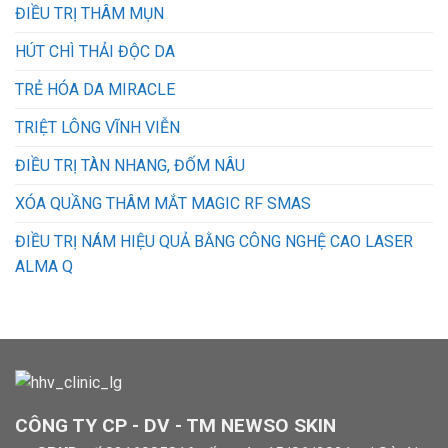
ĐIỀU TRỊ THÂM MỤN
HÚT CHÌ THẢI ĐỘC DA
TRẺ HÓA DA MIRACLE
TRIỆT LÔNG VĨNH VIỄN
ĐIỀU TRỊ TÀN NHANG, ĐỐM NÂU
XÓA QUẦNG THÂM MẮT MAGIC RF SMAS
ĐIỀU TRỊ NÁM HIỆU QUẢ BẰNG CÔNG NGHỆ CAO LASER
ALMA Q
CÔNG TY CP - DV - TM NEWSO SKIN