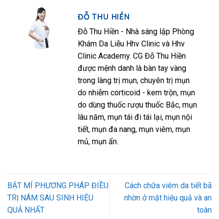
ĐỖ THU HIỀN
Đỗ Thu Hiền - Nhà sáng lập Phòng
Khám Da Liễu Hhv Clinic và Hhv
Clinic Academy. CG Đỗ Thu Hiền
được mệnh danh là bàn tay vàng
trong làng trị mụn, chuyên trị mụn
do nhiễm corticoid - kem trộn, mụn
do dùng thuốc rượu thuốc Bắc, mụn
lâu năm, mụn tái đi tái lại, mụn nội
tiết, mụn đa nang, mụn viêm, mụn
mủ, mụn ẩn.
BẬT MÍ PHƯƠNG PHÁP ĐIỀU
Cách chữa viêm da tiết bã
TRỊ NÁM SAU SINH HIỆU
nhờn ở mặt hiệu quả và an
QUẢ NHẤT
toàn