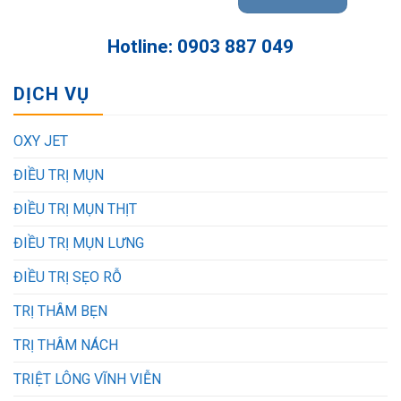
Hotline: 0903 887 049
DỊCH VỤ
OXY JET
ĐIỀU TRỊ MỤN
ĐIỀU TRỊ MỤN THỊT
ĐIỀU TRỊ MỤN LƯNG
ĐIỀU TRỊ SẸO RỖ
TRỊ THÂM BẸN
TRỊ THÂM NÁCH
TRIỆT LÔNG VĨNH VIỄN