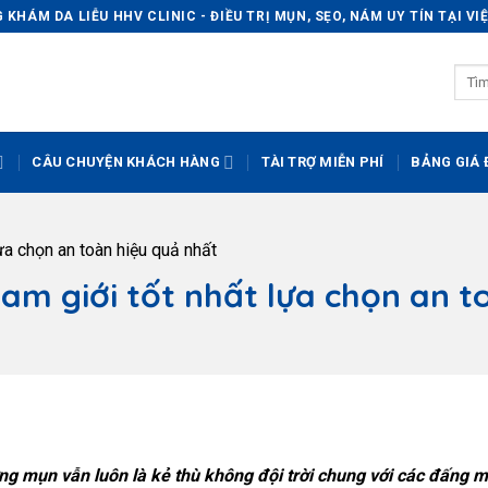
KHÁM DA LIỄU HHV CLINIC - ĐIỀU TRỊ MỤN, SẸO, NÁM UY TÍN TẠI V
CÂU CHUYỆN KHÁCH HÀNG
TÀI TRỢ MIỄN PHÍ
BẢNG GIÁ Đ
ựa chọn an toàn hiệu quả nhất
am giới tốt nhất lựa chọn an t
 mụn vẫn luôn là kẻ thù không đội trời chung với các đấng 