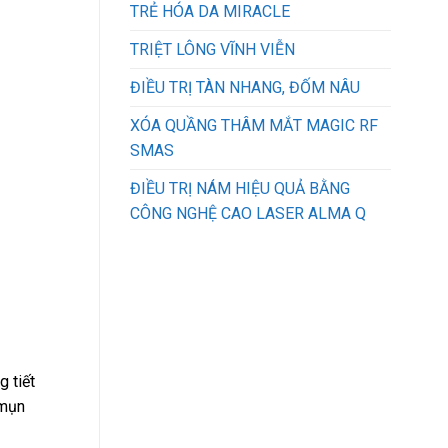
TRẺ HÓA DA MIRACLE
TRIỆT LÔNG VĨNH VIỄN
ĐIỀU TRỊ TÀN NHANG, ĐỐM NÂU
XÓA QUẦNG THÂM MẮT MAGIC RF
SMAS
ĐIỀU TRỊ NÁM HIỆU QUẢ BẰNG
CÔNG NGHỆ CAO LASER ALMA Q
g tiết
 mụn