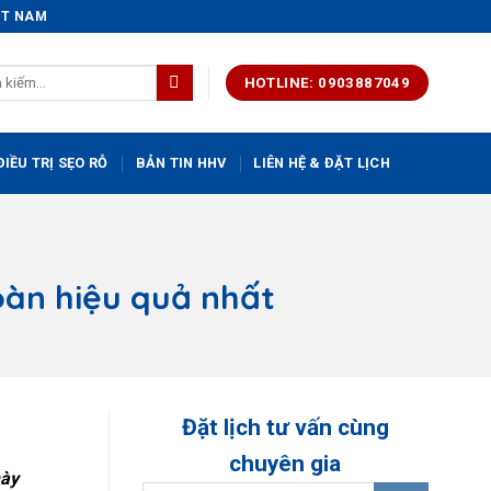
IỆT NAM
HOTLINE: 0903887049
IỀU TRỊ SẸO RỖ
BẢN TIN HHV
LIÊN HỆ & ĐẶT LỊCH
oàn hiệu quả nhất
Đặt lịch tư vấn cùng
chuyên gia
mày