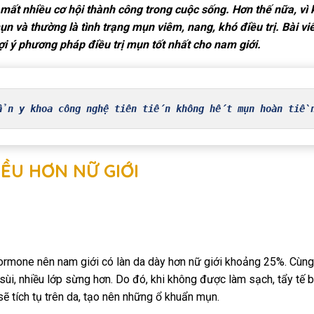
h mất nhiều cơ hội thành công trong cuộc sống. Hơn thế nữa, vì
n và thường là tình trạng mụn viêm, nang, khó điều trị. Bài vi
i ý phương pháp điều trị mụn tốt nhất cho nam giới.
ẩn y khoa công nghệ tiên tiến không hết mụn hoàn tiền
IỀU HƠN NỮ GIỚI
hormone nên nam giới có làn da dày hơn nữ giới khoảng 25%. Cùng
 sùi, nhiều lớp sừng hơn. Do đó, khi không được làm sạch, tẩy tế 
sẽ tích tụ trên da, tạo nên những ổ khuẩn mụn.