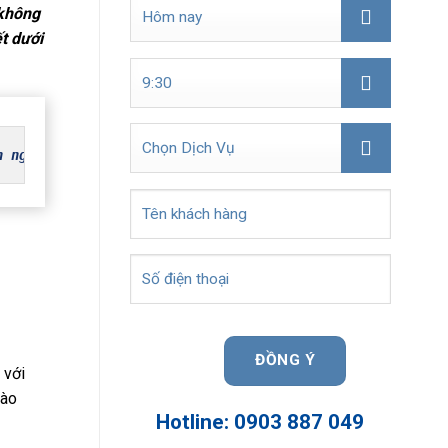
 không
ết dưới
 ngay.
 với
bào
Hotline: 0903 887 049