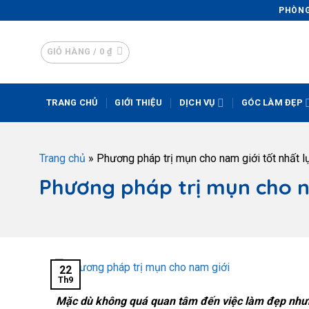
PHÒNG 
GIỎ HÀNG /
0
₫
TRANG CHỦ
GIỚI THIỆU
DỊCH VỤ
GÓC LÀM ĐẸP
Trang chủ
»
Phương pháp trị mụn cho nam giới tốt nhất l
Phương pháp trị mụn cho n
22
Th9
Mặc dù không quá quan tâm đến việc làm đẹp nhưng