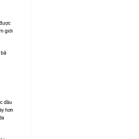
 được
m giới
 bã
ặc dầu
dày hơn
da