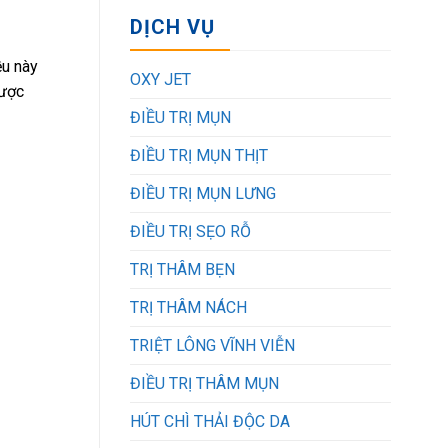
DỊCH VỤ
ều này
OXY JET
được
ĐIỀU TRỊ MỤN
ĐIỀU TRỊ MỤN THỊT
ĐIỀU TRỊ MỤN LƯNG
ĐIỀU TRỊ SẸO RỖ
TRỊ THÂM BẸN
TRỊ THÂM NÁCH
TRIỆT LÔNG VĨNH VIỄN
ĐIỀU TRỊ THÂM MỤN
HÚT CHÌ THẢI ĐỘC DA