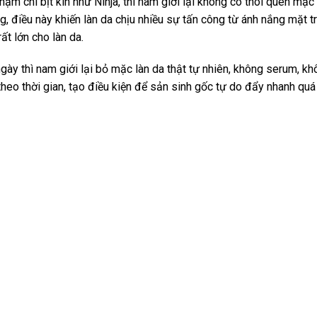
hậm chí bịt kín như Ninja, thì nam giới lại không có thói quen mặc
 điều này khiến làn da chịu nhiều sự tấn công từ ánh nắng mặt tr
ất lớn cho làn da.
ày thì nam giới lại bỏ mặc làn da thật tự nhiên, không serum, kh
heo thời gian, tạo điều kiện để sản sinh gốc tự do đẩy nhanh quá 