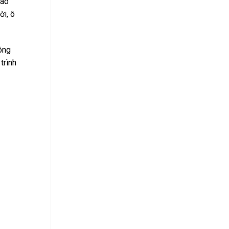
 áo
ời, ô
ông
trình