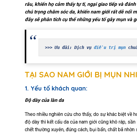
râu, khiến họ cảm thấy tự ti, ngại giao tiếp và đán
chú trọng chăm sóc da, khiến nam giới rất dễ nổi mụ
đây sẽ phân tích cụ thể những yếu tố gây mụn và gợ
>>> Ưu đãi: Dịch vụ 
điều trị mụn
 chu
TẠI SAO NAM GIỚI BỊ MỤN NH
1. Yếu tố khách quan:
Độ dày của làn da
Theo nhiều nghiên cứu cho thấy, do sự khác biệt về 
độ dày thì kết cấu da của nam giới cũng khô ráp, sần
chết thường xuyên, đúng cách, bụi bẩn, chất bã nhờn 