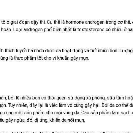
t tố ở giai đoạn dậy thì. Cụ thể là hormone androgen trong cơ thể,
h hoàn. Loại androgen phố biến nhất là testosterone có nhiều ở na
ch thích tuyến bã nhờn dưới da hoạt động và tiết nhiều hơn. Lượng
 cũng là thực phẩm tốt cho vi khuẩn gây mụn.
iản, bởi lẽ nhiều bạn có thói quen sử dụng xà phòng, sữa tắm ho
n. Tuy nhiên, đây lại là việc làm vô cùng gây hại. Bởi da cơ thể 
dụng cùng một sản phẩm cho mọi vùng da. Các sản phẩm làm sạch 
u gây ngứa, đỏ, dị ứng, khiến da nổi mụn.