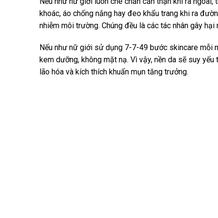
Nếu như nữ giới luôn che chắn cẩn thận khi ra ngoài, t
khoác, áo chống nắng hay đeo khẩu trang khi ra đường,
nhiễm môi trường. Chúng đều là các tác nhân gây hại r
Nếu như nữ giới sử dụng 7-7-49 bước skincare mỗi ng
kem dưỡng, không mặt nạ. Vì vậy, nền da sẽ suy yếu t
lão hóa và kích thích khuẩn mụn tăng trưởng.