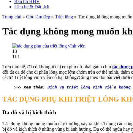
Bản tin HHV
Liên hệ & Đặt lịch
Trang chủ
»
Góc làm đẹp
»
Triệt lông
»
Tác dụng không mong muốn k
Tác dụng không mong muốn khi 
13
Th1
Trên thực tế, đã có không ít chị em phụ nữ phải gánh chịu
tác dụng p
đôi tất da để che đi phần lông mọc lởm chởm trên cơ thể mình, thậm 
cách? Triệt lông vĩnh viễn có hại không?Cùng theo dõi bài viết dưới 
>>> Xem thêm: 
Dịch vụ triệt lông vĩnh viển không 
TÁC DỤNG PHỤ KHI TRIỆT LÔNG K
Da đỏ và bị kích thích
Tác dụng không mong muốn này thường xảy ra khi sử dụng các công 
bị đỏ và kích thích ở những vùng bị ảnh hưởng. Da có thể ngứa hay rá