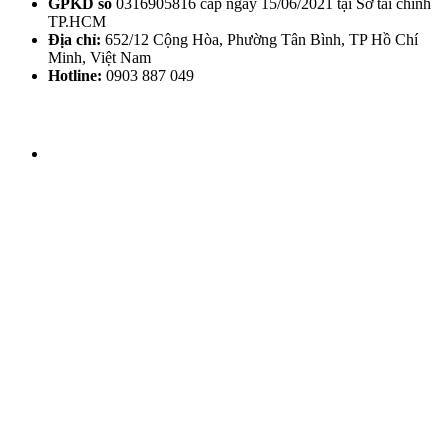
GPKD số
0316905816 cấp ngày 15/06/2021 tại Sở tài chính
TP.HCM
Địa chỉ:
652/12 Cộng Hòa, Phường Tân Bình, TP Hồ Chí
Minh, Việt Nam
Hotline:
0903 887 049
THỜI GIAN LÀM VIỆC
Thứ 2 - CN: 8h30 - 20h00
THEO DÕI HHV CLINIC