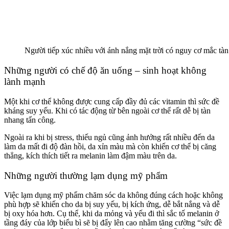
Người tiếp xúc nhiều với ánh nắng mặt trời có nguy cơ mắc tàn
Những người có chế độ ăn uống – sinh hoạt không
lành mạnh
Một khi cơ thể không được cung cấp đầy đủ các vitamin thì sức đề
kháng suy yếu. Khi có tác động từ bên ngoài cơ thể rất dễ bị tàn
nhang tấn công.
Ngoài ra khi bị stress, thiếu ngủ cũng ảnh hưởng rất nhiều đến da
làm da mất đi độ đàn hồi, da xỉn màu mà còn khiến cơ thể bị căng
thẳng, kích thích tiết ra melanin làm đậm màu trên da.
Những người thường lạm dụng mỹ phẩm
Việc lạm dụng mỹ phẩm chăm sóc da không đúng cách hoặc không
phù hợp sẽ khiến cho da bị suy yếu, bị kích ứng, dễ bắt nắng và dễ
bị oxy hóa hơn. Cụ thể, khi da mỏng và yếu đi thì sắc tố melanin ở
tầng đáy của lớp biểu bì sẽ bị đẩy lên cao nhằm tăng cường “sức đề