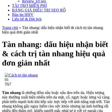
Review Trị sẹo
TÀI TRỢ MIỄN PHÍ
BẢNG GIÁ ĐIỀU TRỊ SẸO RỖ
Bản tin HHV
Liên hệ & Đặt lịch
Trang chủ
»
Tàn nhang: dấu hiệu nhận biết & cách trị tàn nhang
hiệu quả đơn giản nhất
Tàn nhang: dấu hiệu nhận biết
& cách trị tàn nhang hiệu quả
đơn giản nhất
01
Th7
Tàn nhang
là những đốm nâu hoặc nâu đen trên da. Hiện tượng
này thường xuất hiện nhiều trên da mặt, cổ, ngực hoặc lưng và càng
phát triển mạnh hơn khi tiếp xúc trực tiếp với ánh nắng mặt trời. Tàn
nhang không gây nguy hiểm cho sức khỏe nhưng lại ảnh hưởng rất
nhiều đến thẩm mỹ, khiến người mắc phải tự ti với vẻ ngoài của