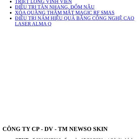
TRIỆT LÔNG VĨNH VIỄN
ĐIỀU TRỊ TÀN NHANG, ĐỐM NÂU
XÓA QUẦNG THÂM MẮT MAGIC RF SMAS
ĐIỀU TRỊ NÁM HIỆU QUẢ BẰNG CÔNG NGHỆ CAO
LASER ALMA Q
CÔNG TY CP - DV - TM NEWSO SKIN