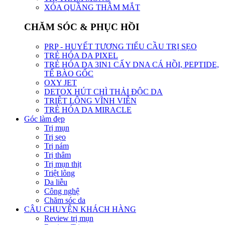
XÓA QUẦNG THÂM MẮT
CHĂM SÓC & PHỤC HỒI
PRP - HUYẾT TƯƠNG TIỂU CẦU TRỊ SẸO
TRẺ HÓA DA PIXEL
TRẺ HÓA DA 3IN1 CẤY DNA CÁ HỒI, PEPTIDE,
TẾ BÀO GỐC
OXY JET
DETOX HÚT CHÌ THẢI ĐỘC DA
TRIỆT LÔNG VĨNH VIỄN
TRẺ HÓA DA MIRACLE
Góc làm đẹp
Trị mụn
Trị sẹo
Trị nám
Trị thâm
Trị mụn thịt
Triệt lông
Da liễu
Công nghệ
Chăm sóc da
CÂU CHUYỆN KHÁCH HÀNG
Review trị mụn