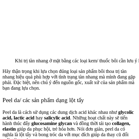
Khi trị tàn nhang ở mặt bằng các loại kem/ thuốc bôi cần lưu 
Hãy thận trọng khi lựa chọn đúng loại sản phẩm bôi thoa trị tàn
nhang hiệu quả phù hợp với tình trạng tàn nhang mà mình đang gặp
phải. Đặc biệt, nên chú ý đến nguồn gốc, xuất xứ của sản phẩm mà
bạn đang lựa chọn.
Peel da/ các sản phẩm dạng lột tẩy
Peel da là cách sử dụng các dung dịch acid khác nhau như
glycolic
acid, lactic acid
hay
salicylic acid
. Những hoạt chất này sẽ tiến
hành thúc đẩy
glucosamine glycan
và đồng thời tái tạo
collagen,
elastin
giúp da phục hội, trẻ hóa hơn. Nói đơn giản, peel da có
nghĩa là lột tẩy và bong tróc da với mục đích giúp da thay cũ đổi