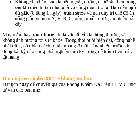
Không chỉ chăm sóc da bên ngoài, dưỡng da từ sâu bên trong
sau khi điều trị tàn nhang là vô cùng quan trọng. Bạn nên ngủ
đủ giấc (8 tiếng 1 ngày), tránh stress và nên duy trì chế độ ăn
uống giàu vitamin A, E, B, C, uống nhiều nước, ăn nhiều trái
cây.
May mắn thay,
tàn nhang
chỉ là vấn đề về da thông thường và
không ảnh hưởng tới sức khỏe. Trong thời buổi hiện đại, công nghệ
phát triển, có nhiều cách trị tàn nhang ở mặt. Tuy nhiên, trước khi
dùng bất kỳ nào cũng phải nghiên cứu kỹ lưỡng để tránh tiền mất,
tật mang.
Điều trị sẹo rỗ đến 90% - không tái lõm
Đặt lịch ngay để chuyên gia của Phòng Khám Da Liễu HHV Clinic
tư vấn cho bạn nhé!