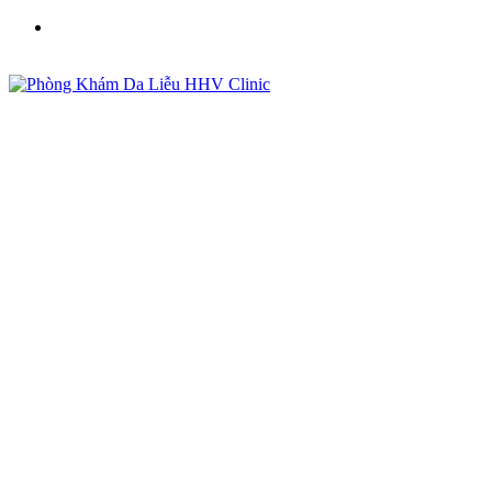
Phòng Khám Da Liễu HHV Clinic - Điều Trị Mụn, Sẹo,
Nám Uy Tín Tại Việt Nam