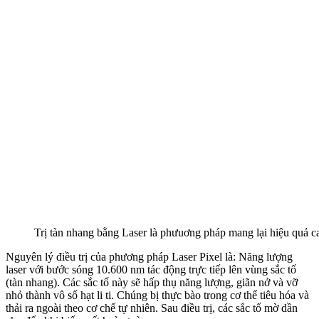
Trị tàn nhang bằng Laser là phưuơng pháp mang lại hiệu quả cao
Nguyên lý điều trị của phương pháp Laser Pixel là: Năng lượng
laser với bước sóng 10.600 nm tác động trực tiếp lên vùng sắc tố
(tàn nhang). Các sắc tố này sẽ hấp thụ năng lượng, giãn nở và vỡ
nhỏ thành vô số hạt li ti. Chúng bị thực bào trong cơ thể tiêu hóa và
thải ra ngoài theo cơ chế tự nhiên. Sau điều trị, các sắc tố mờ dần