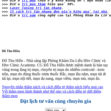
>>> Điều 
trị mụn
 chuẩn y khoa không hết mụn hoàn ti
>>> Điều 
trị mụn thâm
 hiệu quả 90%.
>>> 
Laser Toning trị tàn nhang
.
>>> 
15 cách trị tàn nhang đơn giản hiệu quả tại nhà
.
>>> Điều 
trị nám
 công nghệ cao tại Phòng Khám Da Liễu
Đỗ Thu Hiền
Đỗ Thu Hiền - Nhà sáng lập Phòng Khám Da Liễu Hhv Clinic và
Hhv Clinic Academy. CG Đỗ Thu Hiền được mệnh danh là bàn tay
vàng trong làng trị mụn, chuyên trị mụn do nhiễm corticoid - kem
trộn, mụn do dùng thuốc rượu thuốc Bắc, mụn lâu năm, mụn tái đi
tái lại, mụn nội tiết, mụn đa nang, mụn viêm, mụn mủ, mụn ẩn.
Nguyên nhân thâm nách và cách điều trị thâm nách hiệu quả cao
Vết thâm mụn hình thành như thế nào và cách điều trị dứt điểm
thâm mụn
Đặt lịch tư vấn cùng chuyên gia