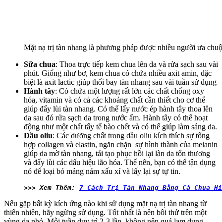
Mặt nạ trị tàn nhang là phương pháp được nhiều người ưa chu
Sữa chua
: Thoa trực tiếp kem chua lên da và rửa sạch sau vài
phút. Giống như bơ, kem chua có chứa nhiều axit amin, đặc
biệt là axit lactic giúp thổi bay tàn nhang sau vài tuần sử dụng
Hành tây
: Có chứa một lượng rất lớn các chất chống oxy
hóa, vitamin và có cả các khoáng chất cần thiết cho cơ thể
giúp đẩy lùi tàn nhang. Có thể lấy nước ép hành tây thoa lên
da sau đó rửa sạch da trong nước ấm. Hành tây có thể hoạt
động như một chất tẩy tế bào chết và có thể giúp làm sáng da.
Dầu oliu
: Các dưỡng chất trong dầu oliu kích thích sự tổng
hợp collagen và elastin, ngăn chặn sự hình thành của melanin
giúp da mờ tàn nhang, tái tạo phục hồi lại làn da tổn thương
và đẩy lùi các dấu hiệu lão hóa. Thế nên, bạn có thể tận dụng
nó để loại bỏ mảng nám xấu xí và lấy lại sự tự tin.
>>> Xem Thêm: 
7 Cách Trị Tàn Nhang Bằng Cà Chua H
Nếu gặp bất kỳ kích ứng nào khi sử dụng mặt nạ trị tàn nhang từ
thiên nhiên, hãy ngừng sử dụng. Tốt nhất là nên bôi thử trên một
vùng da nhỏ. Mỗi tuần duy trì 2-3 lần, không nên quá lạm dụng