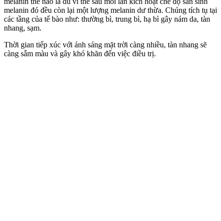
melanin thế nào là đủ vì thế sau mỗi lần kích hoạt chế độ sản sinh
melanin đó đều còn lại một lượng melanin dư thừa. Chúng tích tụ tại
các tầng của tế bào như: thường bì, trung bì, hạ bì gây nám da, tàn
nhang, sạm.
Thời gian tiếp xúc với ánh sáng mặt trời càng nhiều, tàn nhang sẽ
càng sẫm màu và gây khó khăn đến việc điều trị.