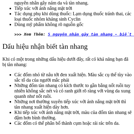
nguyên nhân gây nám da và tàn nhang.
Tiếp xúc với ánh nắng mặt trời
Tác dụng phụ khi dùng thuốc: Lạm dụng thuốc tránh thai, các
loại thuốc nhóm kháng sinh Cyclin
Dùng mỹ phẩm không rõ nguồn gốc
>>> Xem Thêm: 
5 nguyên nhân gây tàn nhang - biết
Dấu hiệu nhận biết tàn nhang
Khi có một trong những dấu hiệu dưới đây, rất có khả năng bạn đã
bị tàn nhang:
Các đốm nhỏ từ nâu tới đen xuất hiện. Màu sắc cụ thể tùy vào
sắc tố da của người mắc phải
Những đốm tàn nhang có kích thước to gần bằng nốt ruồi tuy
nhiên không sắc nét và có ranh giới rõ ràng với vùng da xung
quanh như nốt ruồi.
Những nơi thường xuyên tiếp xúc với ánh nắng mặt trời thì
tàn nhang xuất hiện dày hơn.
Khi tiếp xúc với ánh nắng mặt trời, màu của đốm tàn nhang sẽ
đậm hơn bình thường.
Các đốm có thể phân bố thành cụm hoặc rải rác trên da.