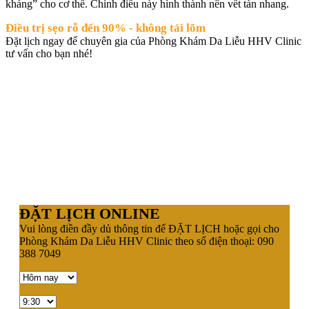
kháng” cho cơ thể. Chính điều này hình thành nên vết tàn nhang.
Điều trị sẹo rỗ đến 90% - không tái lõm
Đặt lịch ngay để chuyên gia của Phòng Khám Da Liễu HHV Clinic
tư vấn cho bạn nhé!
ĐẶT LỊCH ONLINE
Vui lòng điền đầy dủ thông tin để ĐẶT LỊCH hoặc gọi cho
Phòng Khám Da Liễu HHV Clinic theo số điện thoại: 090
388 7049