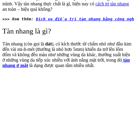
mình. Vậy tàn nhang thực chất là gì, hiện nay có
cách trị tàn nhang
an toàn – hiệu quả không?
>>> Xem thêm: 
Dịch vụ điều trị tàn nhang bằng công ng
Tàn nhang là gì?
Tàn nhang (còn gọi là
dát
), có kích thước từ chấm nhỏ như đầu kim
đến vài mi-li-mét (thường là nhỏ hơn 5mm) khiến da trở lên lốm
đốm và không đều màu như những vùng da khác, thường xuất hiện
ở những vùng da tiếp xúc nhiều với ánh nắng mặt trời, trong đó
tàn
nhang ở mặt
là dạng được quan tâm nhiều nhất.