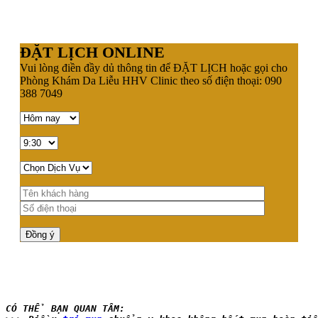
ĐẶT LỊCH ONLINE
Vui lòng điền đầy dủ thông tin để ĐẶT LỊCH hoặc gọi cho
Phòng Khám Da Liễu HHV Clinic theo số điện thoại: 090
388 7049
CÓ THỂ BẠN QUAN TÂM: