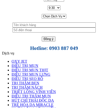
Hotline: 0903 887 049
Dịch vụ
OXY JET
ĐIỀU TRỊ MỤN
ĐIỀU TRỊ MỤN THỊT
ĐIỀU TRỊ MỤN LƯNG
ĐIỀU TRỊ SẸO RỖ
TRỊ THÂM BẸN
TRỊ THÂM NÁCH
TRIỆT LÔNG VĨNH VIỄN
ĐIỀU TRỊ THÂM MỤN
HÚT CHÌ THẢI ĐỘC DA
TRẺ HÓA DA MIRACLE