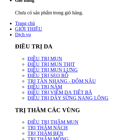
Giỏ hàng
Chưa có sản phẩm trong giỏ hàng.
Trang chủ
GIỚI THIỆU
Dịch vụ
ĐIỀU TRỊ DA
ĐIỀU TRỊ MỤN
ĐIỀU TRỊ MỤN THỊT
ĐIỀU TRỊ MỤN LƯNG
ĐIỀU TRỊ SẸO RỖ
TRỊ TÀN NHANG - ĐỐM NÂU
ĐIỀU TRỊ NÁM
ĐIỀU TRỊ VIÊM DA TIẾT BÃ
ĐIỀU TRỊ DÀY SỪNG NANG LÔNG
TRỊ THÂM CÁC VÙNG
ĐIỀU TRỊ THÂM MỤN
TRỊ THÂM NÁCH
TRỊ THÂM BẸN
TRỊ THÂM MÔNG