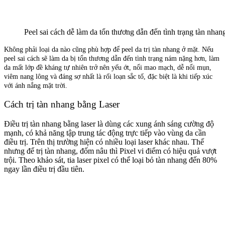
Peel sai cách dễ làm da tổn thương dẫn đến tình trạng tàn nha
Không phải loại da nào cũng phù hợp để peel da trị tàn nhang ở mặt. Nếu
peel sai cách sẽ làm da bị tổn thương dẫn đến tình trạng nám nặng hơn, làm
da mất lớp đề kháng tự nhiên trở nên yếu ớt, nổi mao mạch, dễ nổi mụn,
viêm nang lông và đáng sợ nhất là rối loạn sắc tố, đặc biệt là khi tiếp xúc
với ánh nắng mặt trời.
Cách trị tàn nhang bằng Laser
Điều trị tàn nhang bằng laser là dùng các xung ánh sáng cường độ
mạnh, có khả năng tập trung tác động trực tiếp vào vùng da cần
điều trị. Trên thị trường hiện có nhiều loại laser khác nhau. Thế
nhưng để trị tàn nhang, đốm nâu thì Pixel vi điểm có hiệu quả vượt
trội. Theo khảo sát, tia laser pixel có thể loại bỏ tàn nhang đến 80%
ngay lần điều trị đầu tiên.