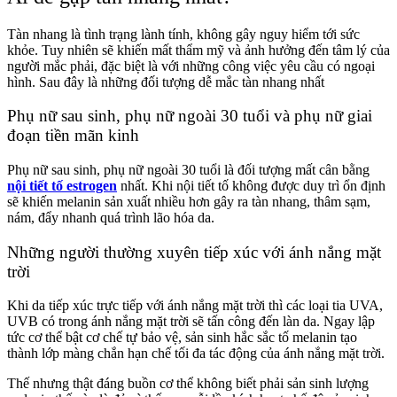
Tàn nhang là tình trạng lành tính, không gây nguy hiểm tới sức
khỏe. Tuy nhiên sẽ khiến mất thẩm mỹ và ảnh hưởng đến tâm lý của
người mắc phải, đặc biệt là với những công việc yêu cầu có ngoại
hình. Sau đây là những đối tượng dễ mắc tàn nhang nhất
Phụ nữ sau sinh, phụ nữ ngoài 30 tuổi và phụ nữ giai
đoạn tiền mãn kinh
Phụ nữ sau sinh, phụ nữ ngoài 30 tuổi là đối tượng mất cân bằng
nội tiết tố estrogen
nhất. Khi nội tiết tố không được duy trì ổn định
sẽ khiến melanin sản xuất nhiều hơn gây ra tàn nhang, thâm sạm,
nám, đẩy nhanh quá trình lão hóa da.
Những người thường xuyên tiếp xúc với ánh nắng mặt
trời
Khi da tiếp xúc trực tiếp với ánh nắng mặt trời thì các loại tia UVA,
UVB có trong ánh nắng mặt trời sẽ tấn công đến làn da. Ngay lập
tức cơ thể bật cơ chế tự bảo vệ, sản sinh hắc sắc tố melanin tạo
thành lớp màng chắn hạn chế tối đa tác động của ánh nắng mặt trời.
Thế nhưng thật đáng buồn cơ thể không biết phải sản sinh lượng