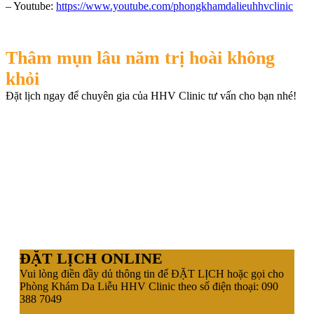
– Youtube:
https://www.youtube.com/phongkhamdalieuhhvclinic
Thâm mụn lâu năm trị hoài không
khỏi
Đặt lịch ngay để chuyên gia của HHV Clinic tư vấn cho bạn nhé!
ĐẶT LỊCH ONLINE
Vui lòng điền đầy dủ thông tin để ĐẶT LỊCH hoặc gọi cho
Phòng Khám Da Liễu HHV Clinic theo số điện thoại: 090
388 7049