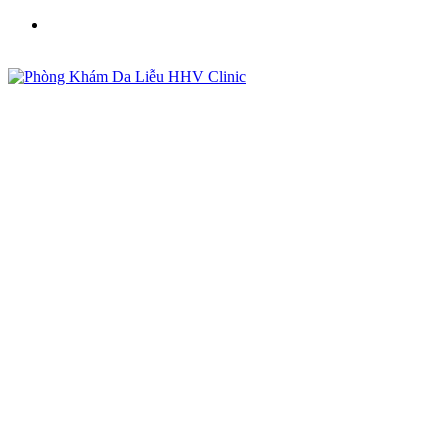
Phòng Khám Da Liễu HHV Clinic - Điều Trị Mụn, Sẹo,
Nám Uy Tín Tại Việt Nam