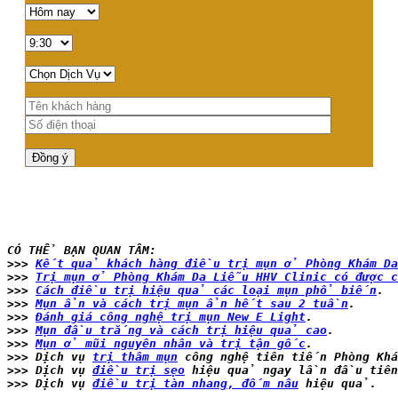
>>>
Kết quả khách hàng điều trị mụn ở Phòng Khám Da
>>> 
Trị mụn ở Phòng Khám Da Liễu HHV Clinic có được 
>>> 
Cách điều trị hiệu quả các loại mụn phổ biến
.

>>> 
Mụn ẩn và cách trị mụn ẩn hết sau 2 tuần
.

>>> 
Đánh giá công nghệ trị mụn New E Light
.

>>> 
Mụn đầu trắng và cách trị hiệu quả cao
.

>>> 
Mụn ở mũi nguyên nhân và trị tận gốc
.

>>> Dịch vụ 
trị thâm mụn
 công nghệ tiên tiến Phòng Khá
>>> Dịch vụ 
điều trị sẹo
 hiệu quả ngay lần đầu tiên.
>>> Dịch vụ 
điều trị tàn nhang, đốm nâu
 hiệu quả.