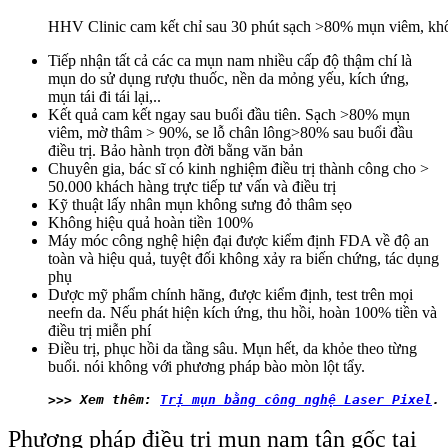
HHV Clinic cam kết chỉ sau 30 phút sạch >80% mụn viêm, khôn
Tiếp nhận tất cả các ca mụn nam nhiều cấp độ thậm chí là
mụn do sử dụng rượu thuốc, nền da mỏng yếu, kích ứng,
mụn tái đi tái lại,..
Kết quả cam kết ngay sau buổi đầu tiên. Sạch >80% mụn
viêm, mờ thâm > 90%, se lỗ chân lông>80% sau buổi đầu
điều trị. Bảo hành trọn đời bằng văn bản
Chuyên gia, bác sĩ có kinh nghiệm điều trị thành công cho >
50.000 khách hàng trực tiếp tư vấn và điều trị
Kỹ thuật lấy nhân mụn không sưng đỏ thâm sẹo
Không hiệu quả hoàn tiền 100%
Máy móc công nghệ hiện đại được kiểm định FDA về độ an
toàn và hiệu quả, tuyệt đối không xảy ra biến chứng, tác dụng
phụ
Dược mỹ phẩm chính hãng, được kiểm định, test trên mọi
neefn da. Nếu phát hiện kích ứng, thu hồi, hoàn 100% tiền và
điều trị miễn phí
Điều trị, phục hồi da tầng sâu. Mụn hết, da khỏe theo từng
buổi. nói không với phương pháp bào mòn lột tẩy.
>>> Xem thêm: 
Trị mụn bằng công nghệ Laser Pixel
.
Phương pháp điều trị mụn nam tận gốc tại