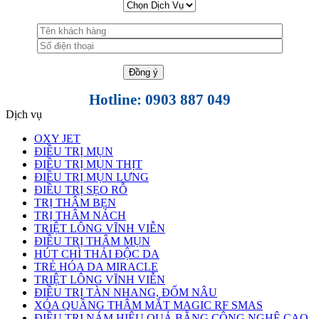
Hotline: 0903 887 049
Dịch vụ
OXY JET
ĐIỀU TRỊ MỤN
ĐIỀU TRỊ MỤN THỊT
ĐIỀU TRỊ MỤN LƯNG
ĐIỀU TRỊ SẸO RỖ
TRỊ THÂM BẸN
TRỊ THÂM NÁCH
TRIỆT LÔNG VĨNH VIỄN
ĐIỀU TRỊ THÂM MỤN
HÚT CHÌ THẢI ĐỘC DA
TRẺ HÓA DA MIRACLE
TRIỆT LÔNG VĨNH VIỄN
ĐIỀU TRỊ TÀN NHANG, ĐỐM NÂU
XÓA QUẦNG THÂM MẮT MAGIC RF SMAS
ĐIỀU TRỊ NÁM HIỆU QUẢ BẰNG CÔNG NGHỆ CAO