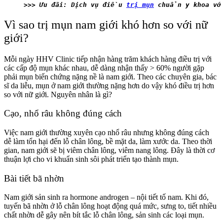
>>> Ưu đãi: Dịch vụ điều 
trị mụn
 chuẩn y khoa vớ
Vì sao trị mụn nam giới khó hơn so với nữ
giới?
Mỗi ngày HHV Clinic tiếp nhận hàng trăm khách hàng điều trị với
các cấp độ mụn khác nhau, dễ dàng nhận thấy > 60% người gặp
phải mụn biến chứng nặng nề là nam giới. Theo các chuyên gia, bác
sĩ da liễu, mụn ở nam giới thường nặng hơn do vậy khó điều trị hơn
so với nữ giới. Nguyên nhân là gì?
Cạo, nhổ râu không đúng cách
Việc nam giới thường xuyên cạo nhổ râu nhưng không đúng cách
dễ làm tổn hại đến lỗ chân lông, bề mặt da, làm xước da. Theo thời
gian, nam giới sẽ bị viêm chân lông, viêm nang lông. Đây là thời cơ
thuận lợi cho vi khuẩn sinh sôi phát triển tạo thành mụn.
Bài tiết bã nhờn
Nam giới sản sinh ra hormone androgen – nội tiết tố nam. Khi đó,
tuyến bã nhờn ở lỗ chân lông hoạt động quá mức, sưng to, tiết nhiều
chất nhờn dễ gây nên bít tắc lỗ chân lông, sản sinh các loại mụn.