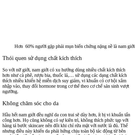
Hơn 60% người gặp phải mụn biến chứng nặng nề là nam giới
Thói quen sử dụng chất kích thích
So với nữ giới, nam giới có xu hướng dùng nhiều chất kích thích
hơn như cà phê, rượu bia, thuốc lá,… sử dụng các dạng chất kích
thích nhiều khiến hệ miễn dịch suy giảm, vi khuẩn có cơ hội xâm
nhập vào, thay đổi hormone trong cơ thể theo cơ chế sản sinh vượt
ngưỡng.
Không chăm sóc cho da
Hầu hết nam giới đều nghĩ da con trai sẽ dày hơn, ít bị vi khuẩn tấn
công hơn. Họ cũng không có sự kiên trì, không thích phức tạp với
hàng tá bước skincare nên đôi khi chỉ rửa mặt với nước là đủ. Thế
nhưng điều này khiến da phải hứng chịu toàn bộ tác động từ bên