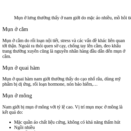
Mụn ở lưng thường thấy ở nam giới do mặc áo nhiều, mồ hôi ti
Mụn ở cằm
Mụn ở cằm do rối loạn nội tiết, stress và các vấn đề khác liên quan
tới thận. Ngoài ra thói quen sờ cạy, chống tay lên cằm, đeo khẩu
trang thường xuyên cũng là nguyên nhân hàng đầu dẫn đến mụn ở
cằm.
Mụn ở quai hàm
Mụn ở quai hàm nam giới thường thấy do cạo nhổ râu, dùng mỹ
phẩm bị dị ứng, rối loạn hormone, nón bảo hiểm,…
Mụn ở mông
Nam giới bị mụn ở mông với tỷ lệ cao. Vị trí mụn mọc ở mông là
kết quả do:
Mặc quần áo chất liệu cứng, không có khả năng thấm hút
Ngồi nhiều