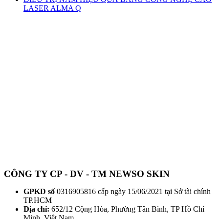
LASER ALMA Q
CÔNG TY CP - DV - TM NEWSO SKIN
GPKD số
0316905816 cấp ngày 15/06/2021 tại Sở tài chính
TP.HCM
Địa chỉ:
652/12 Cộng Hòa, Phường Tân Bình, TP Hồ Chí
Minh, Việt Nam