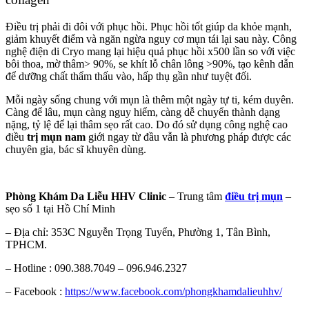
Điều trị phải đi đôi với phục hồi. Phục hồi tốt giúp da khỏe mạnh,
giảm khuyết điểm và ngăn ngừa nguy cơ mụn tái lại sau này. Công
nghệ điện di Cryo mang lại hiệu quả phục hồi x500 lần so với việc
bôi thoa, mờ thâm> 90%, se khít lỗ chân lông >90%, tạo kênh dẫn
để dưỡng chất thẩm thấu vào, hấp thụ gần như tuyệt đối.
Mỗi ngày sống chung với mụn là thêm một ngày tự ti, kém duyên.
Càng để lâu, mụn càng nguy hiểm, càng dễ chuyển thành dạng
nặng, tỷ lệ để lại thâm sẹo rất cao. Do đó sử dụng công nghệ cao
điều
trị mụn
na
m
giới ngay từ đầu vẫn là phương pháp được các
chuyên gia, bác sĩ khuyên dùng.
Phòng Khám Da Liễu HHV Clinic
– Trung tâm
điều trị mụn
–
sẹo số 1 tại Hồ Chí Minh
– Địa chỉ: 353C Nguyễn Trọng Tuyển, Phường 1, Tân Bình,
TPHCM.
– Hotline : 090.388.7049 – 096.946.2327
– Facebook :
https://www.facebook.com/phongkhamdalieuhhv/