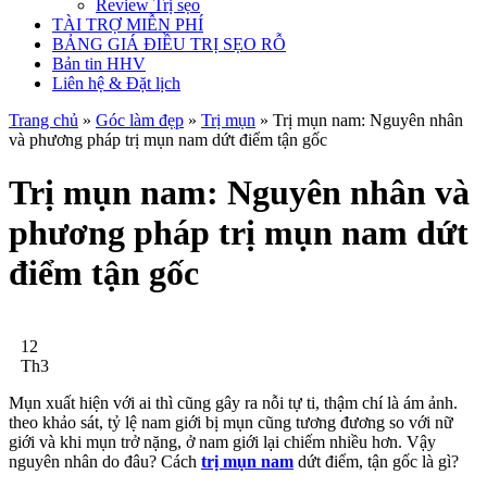
Review Trị sẹo
TÀI TRỢ MIỄN PHÍ
BẢNG GIÁ ĐIỀU TRỊ SẸO RỖ
Bản tin HHV
Liên hệ & Đặt lịch
Trang chủ
»
Góc làm đẹp
»
Trị mụn
»
Trị mụn nam: Nguyên nhân
và phương pháp trị mụn nam dứt điểm tận gốc
Trị mụn nam: Nguyên nhân và
phương pháp trị mụn nam dứt
điểm tận gốc
12
Th3
Mụn xuất hiện với ai thì cũng gây ra nỗi tự ti, thậm chí là ám ảnh.
theo khảo sát, tỷ lệ nam giới bị mụn cũng tương đương so với nữ
giới và khi mụn trở nặng, ở nam giới lại chiếm nhiều hơn. Vậy
nguyên nhân do đâu? Cách
trị mụn nam
dứt điểm, tận gốc là gì?