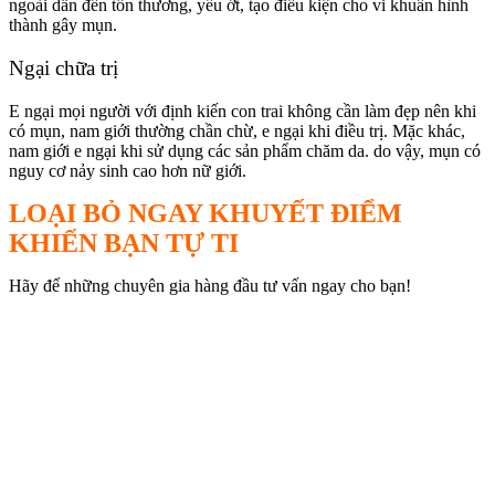
ngoài dẫn đến tổn thương, yếu ớt, tạo điều kiện cho vi khuẩn hình
thành gây mụn.
Ngại chữa trị
E ngại mọi người với định kiến con trai không cần làm đẹp nên khi
có mụn, nam giới thường chần chừ, e ngại khi điều trị. Mặc khác,
nam giới e ngại khi sử dụng các sản phẩm chăm da. do vậy, mụn có
nguy cơ nảy sinh cao hơn nữ giới.
LOẠI BỎ NGAY KHUYẾT ĐIỂM
KHIẾN BẠN TỰ TI
Hãy để những chuyên gia hàng đầu tư vấn ngay cho bạn!