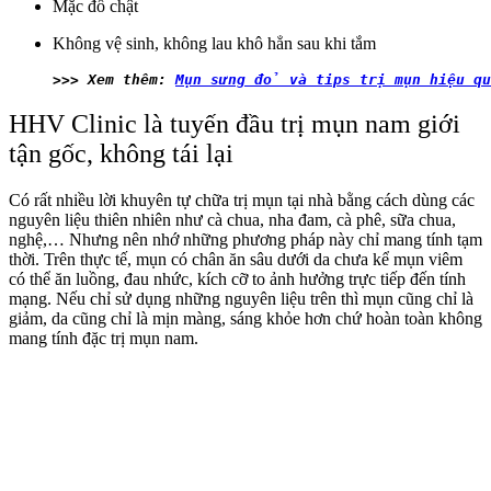
Mặc đồ chật
Không vệ sinh, không lau khô hẳn sau khi tắm
>>> Xem thêm: 
Mụn sưng đỏ và tips trị mụn hiệu q
HHV Clinic là tuyến đầu trị mụn nam giới
tận gốc, không tái lại
Có rất nhiều lời khuyên tự chữa trị mụn tại nhà bằng cách dùng các
nguyên liệu thiên nhiên như cà chua, nha đam, cà phê, sữa chua,
nghệ,… Nhưng nên nhớ những phương pháp này chỉ mang tính tạm
thời. Trên thực tế, mụn có chân ăn sâu dưới da chưa kể mụn viêm
có thể ăn luồng, đau nhức, kích cỡ to ảnh hưởng trực tiếp đến tính
mạng. Nếu chỉ sử dụng những nguyên liệu trên thì mụn cũng chỉ là
giảm, da cũng chỉ là mịn màng, sáng khỏe hơn chứ hoàn toàn không
mang tính đặc trị mụn nam.