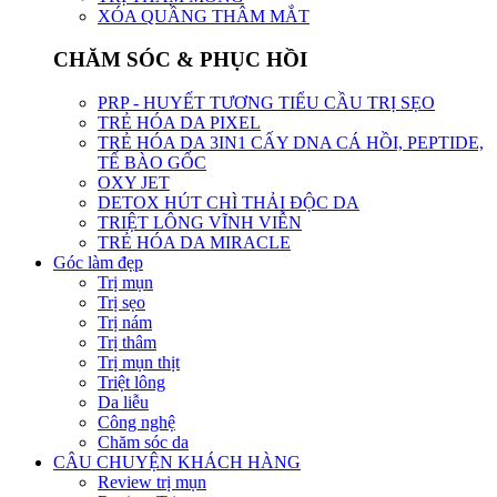
XÓA QUẦNG THÂM MẮT
CHĂM SÓC & PHỤC HỒI
PRP - HUYẾT TƯƠNG TIỂU CẦU TRỊ SẸO
TRẺ HÓA DA PIXEL
TRẺ HÓA DA 3IN1 CẤY DNA CÁ HỒI, PEPTIDE,
TẾ BÀO GỐC
OXY JET
DETOX HÚT CHÌ THẢI ĐỘC DA
TRIỆT LÔNG VĨNH VIỄN
TRẺ HÓA DA MIRACLE
Góc làm đẹp
Trị mụn
Trị sẹo
Trị nám
Trị thâm
Trị mụn thịt
Triệt lông
Da liễu
Công nghệ
Chăm sóc da
CÂU CHUYỆN KHÁCH HÀNG
Review trị mụn