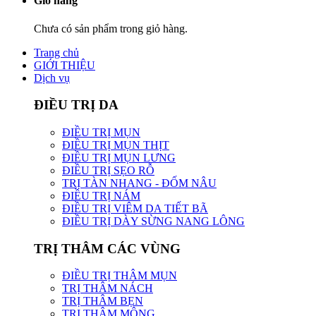
Giỏ hàng
Chưa có sản phẩm trong giỏ hàng.
Trang chủ
GIỚI THIỆU
Dịch vụ
ĐIỀU TRỊ DA
ĐIỀU TRỊ MỤN
ĐIỀU TRỊ MỤN THỊT
ĐIỀU TRỊ MỤN LƯNG
ĐIỀU TRỊ SẸO RỖ
TRỊ TÀN NHANG - ĐỐM NÂU
ĐIỀU TRỊ NÁM
ĐIỀU TRỊ VIÊM DA TIẾT BÃ
ĐIỀU TRỊ DÀY SỪNG NANG LÔNG
TRỊ THÂM CÁC VÙNG
ĐIỀU TRỊ THÂM MỤN
TRỊ THÂM NÁCH
TRỊ THÂM BẸN
TRỊ THÂM MÔNG