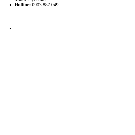
Hotline:
0903 887 049
THỜI GIAN LÀM VIỆC
Thứ 2 - CN: 8h30 - 20h00
THEO DÕI HHV CLINIC