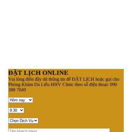
ĐẶT LỊCH ONLINE
Vui lòng điền đầy dủ thông tin để ĐẶT LỊCH hoặc gọi cho
Phòng Khám Da Liễu HHV Clinic theo số điện thoại: 090
388 7049