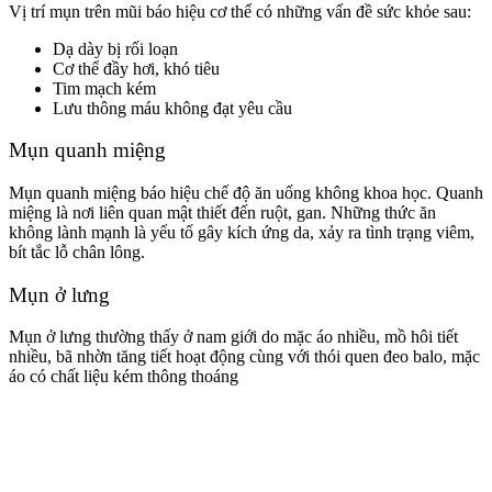
Vị trí mụn trên mũi báo hiệu cơ thể có những vấn đề sức khỏe sau:
Dạ dày bị rối loạn
Cơ thể đầy hơi, khó tiêu
Tim mạch kém
Lưu thông máu không đạt yêu cầu
Mụn quanh miệng
Mụn quanh miệng báo hiệu chế độ ăn uống không khoa học. Quanh
miệng là nơi liên quan mật thiết đến ruột, gan. Những thức ăn
không lành mạnh là yếu tố gây kích ứng da, xảy ra tình trạng viêm,
bít tắc lỗ chân lông.
Mụn ở lưng
Mụn ở lưng thường thấy ở nam giới do mặc áo nhiều, mồ hôi tiết
nhiều, bã nhờn tăng tiết hoạt động cùng với thói quen đeo balo, mặc
áo có chất liệu kém thông thoáng