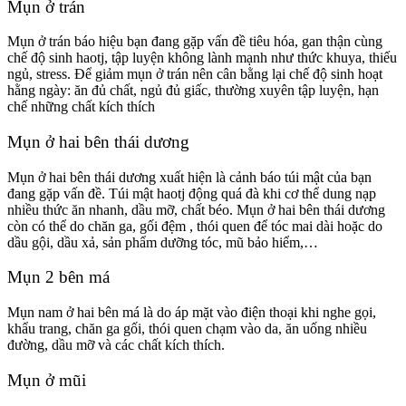
Mụn ở trán
Mụn ở trán báo hiệu bạn đang gặp vấn đề tiêu hóa, gan thận cùng
chế độ sinh haotj, tập luyện không lành mạnh như thức khuya, thiếu
ngủ, stress. Để giảm mụn ở trán nên cân bằng lại chế độ sinh hoạt
hằng ngày: ăn đủ chất, ngủ đủ giấc, thường xuyên tập luyện, hạn
chế những chất kích thích
Mụn ở hai bên thái dương
Mụn ở hai bên thái dương xuất hiện là cảnh báo túi mật của bạn
đang gặp vấn đề. Túi mật haotj động quá đà khi cơ thể dung nạp
nhiều thức ăn nhanh, dầu mỡ, chất béo. Mụn ở hai bên thái dương
còn có thể do chăn ga, gối đệm , thói quen để tóc mai dài hoặc do
dầu gội, dầu xả, sản phẩm dưỡng tóc, mũ bảo hiểm,…
Mụn 2 bên má
Mụn nam ở hai bên má là do áp mặt vào điện thoại khi nghe gọi,
khẩu trang, chăn ga gối, thói quen chạm vào da, ăn uống nhiều
đường, dầu mỡ và các chất kích thích.
Mụn ở mũi