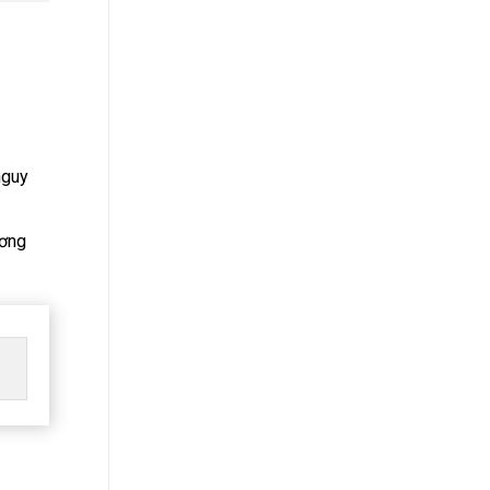
nguy
ương