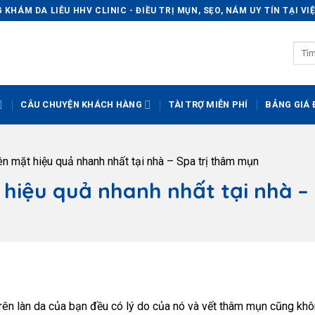
KHÁM DA LIỄU HHV CLINIC - ĐIỀU TRỊ MỤN, SẸO, NÁM UY TÍN TẠI V
CÂU CHUYỆN KHÁCH HÀNG
TÀI TRỢ MIỄN PHÍ
BẢNG GIÁ Đ
rên mặt hiệu quả nhanh nhất tại nhà – Spa trị thâm mụn
 hiệu quả nhanh nhất tại nhà –
 trên làn da của bạn đều có lý do của nó và vết thâm mụn cũng kh