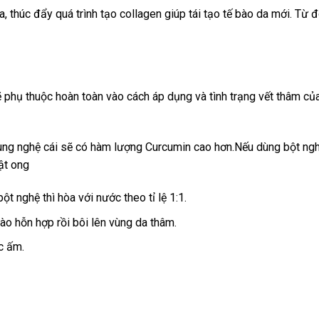
, thúc đẩy quá trình tạo collagen giúp tái tạo tế bào da mới. Từ đ
ẽ phụ thuộc hoàn toàn vào cách áp dụng và tình trạng vết thâm củ
ùng nghệ cái sẽ có hàm lượng Curcumin cao hơn.Nếu dùng bột ngh
mật ong
t nghệ thì hòa với nước theo tỉ lệ 1:1.
o hỗn hợp rồi bôi lên vùng da thâm.
c ấm.