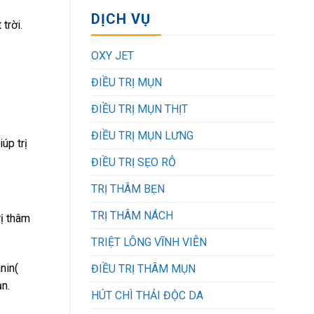
DỊCH VỤ
 trời.
OXY JET
ĐIỀU TRỊ MỤN
ĐIỀU TRỊ MỤN THỊT
ĐIỀU TRỊ MỤN LƯNG
úp trị
ĐIỀU TRỊ SẸO RỖ
TRỊ THÂM BẸN
TRỊ THÂM NÁCH
rị thâm
TRIỆT LÔNG VĨNH VIỄN
nin(
ĐIỀU TRỊ THÂM MỤN
n.
HÚT CHÌ THẢI ĐỘC DA