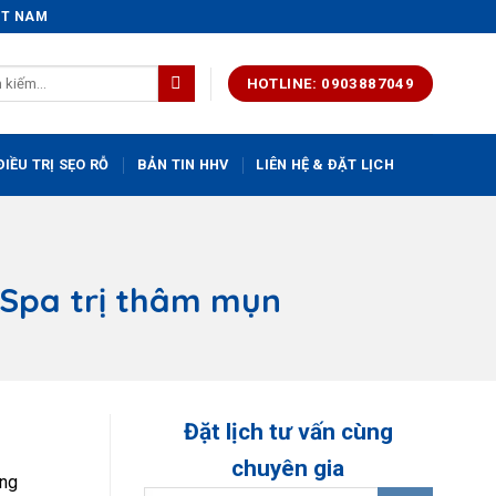
IỆT NAM
HOTLINE: 0903887049
IỀU TRỊ SẸO RỖ
BẢN TIN HHV
LIÊN HỆ & ĐẶT LỊCH
 Spa trị thâm mụn
Đặt lịch tư vấn cùng
chuyên gia
ông