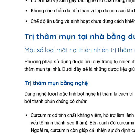
Lơ là khâu vệ sinh gây tắc nghẽn lỗ chân lông, mụ
Không che chắn da cẩn thận vì lớp da non sau khi
Chế độ ăn uống và sinh hoạt chưa đúng cách khi
Trị thâm mụn tại nhà bằng dư
Một số loại mặt nạ thiên nhiên trị thâm
Phương pháp sử dụng dược liệu quý trong tự nhiên để
thâm mụn tại nhà. Dưới đây sẽ là những dược liệu gi
Trị thâm mụn bằng nghệ
Dùng nghệ tươi hoặc tinh bột nghệ trị thâm là cách tr
bởi thành phần chúng có chứa:
Curcumin: có tính chất kháng viêm, hỗ trợ làm là
yếu tố hình thành sẹo thâm). Bên cạnh đó curcumin
Ngoài ra, curcumin còn giúp cải thiện sự ổn định c