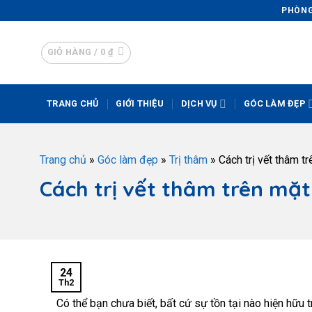
PHÒNG 
GIỎ HÀNG /
0
₫
TRANG CHỦ
GIỚI THIỆU
DỊCH VỤ
GÓC LÀM ĐẸP
Trang chủ
»
Góc làm đẹp
»
Trị thâm
»
Cách trị vết thâm t
Cách trị vết thâm trên mặt
24
Th2
Có thể bạn chưa biết, bất cứ sự tồn tại nào hiện hữu