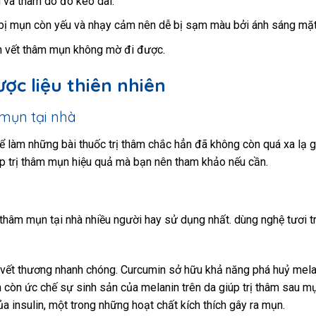
n và thâm do đó kéo dài.
 bị mụn còn yếu và nhạy cảm nên dễ bị sạm màu bởi ánh sáng mặt
ến vết thâm mụn không mờ đi được.
ợc liệu thiên nhiên
 mụn tại nhà
 làm những bài thuốc trị thâm chắc hẳn đã không còn quá xa lạ gi
úp trị thâm mụn hiệu quả mà bạn nên tham khảo nếu cần.
ị thâm mụn tại nhà nhiều người hay sử dụng nhất. dùng nghệ tươi t
nh vết thương nhanh chóng. Curcumin sở hữu khả năng phá huỷ mela
 còn ức chế sự sinh sản của melanin trên da giúp trị thâm sau mụ
ủa insulin, một trong những hoạt chất kích thích gây ra mụn.