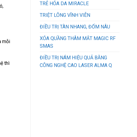
TRẺ HÓA DA MIRACLE
ó,
TRIỆT LÔNG VĨNH VIỄN
ĐIỀU TRỊ TÀN NHANG, ĐỐM NÂU
XÓA QUẦNG THÂM MẮT MAGIC RF
a mỗi
SMAS
ĐIỀU TRỊ NÁM HIỆU QUẢ BẰNG
ệ thì
CÔNG NGHỆ CAO LASER ALMA Q