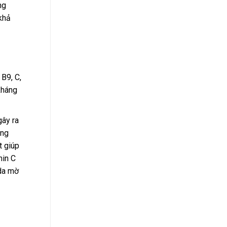
ng
khả
B9, C,
kháng
gây ra
áng
t giúp
min C
 da mờ