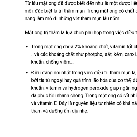
Từ lâu mật ong đã được biết đến như là một dược liệ
môi, đặc biệt là trị thâm mụn. Trong mật ong có chấ
năng làm mờ đi những vết thâm mụn lâu năm.
Mật ong trị thâm là lựa chọn phù hợp trong việc điều 
Trong mật ong chứa 2% khoáng chất, vitamin tốt c
…và các khoáng chất như photpho, sắt, kẽm, canx
khuẩn, chống viêm,…
Điều đáng nói nhất trong việc điều trị thâm mụn l
bởi tia tử ngoại hay quá trình lão hóa của cơ thể,
khuẩn, vitamin và hydrogen peroxide giúp ngăn ngừ
da phục hồi nhanh chóng. Trong mật ong có rất nhi
và vitamin E. Đây là nguyên liệu tự nhiên có khả 
thâm và dưỡng ẩm dịu nhẹ.