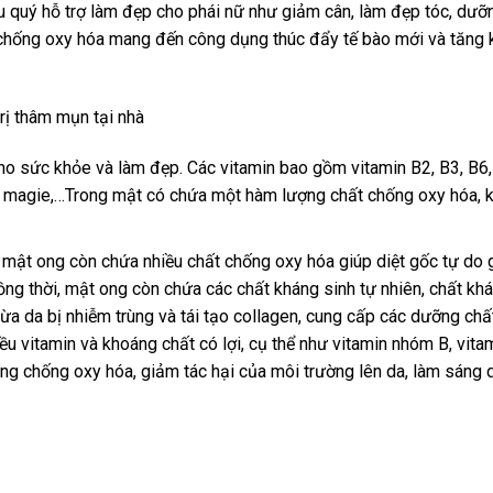
u quý hỗ trợ làm đẹp cho phái nữ như giảm cân, làm đẹp tóc, dưỡ
t chống oxy hóa mang đến công dụng thúc đẩy tế bào mới và tăng 
trị thâm mụn tại nhà
ho sức khỏe và làm đẹp. Các vitamin bao gồm vitamin B2, B3, B6, 
i, magie,…Trong mật có chứa một hàm lượng chất chống oxy hóa, 
à, mật ong còn chứa nhiều chất chống oxy hóa giúp diệt gốc tự do 
 đồng thời, mật ong còn chứa các chất kháng sinh tự nhiên, chất kh
a da bị nhiễm trùng và tái tạo collagen, cung cấp các dưỡng chấ
ều vitamin và khoáng chất có lợi, cụ thể như vitamin nhóm B, vita
năng chống oxy hóa, giảm tác hại của môi trường lên da, làm sáng