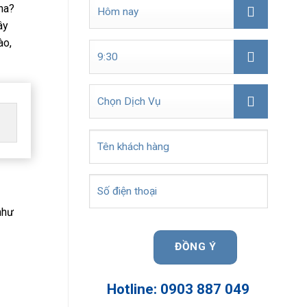
ha?
ây
ào,
như
Hotline: 0903 887 049