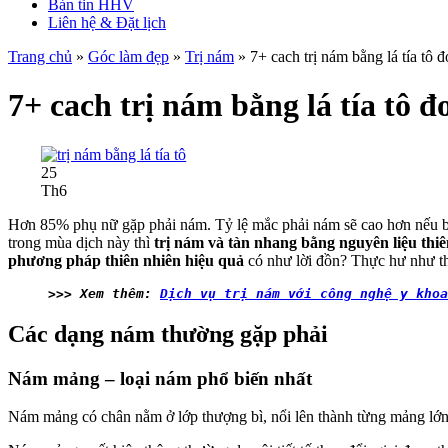
Bản tin HHV
Liên hệ & Đặt lịch
Trang chủ
»
Góc làm đẹp
»
Trị nám
»
7+ cach trị nám bằng lá tía tô 
7+ cach trị nám bằng lá tía tô 
25
Th6
Hơn 85% phụ nữ gặp phải nám. Tỷ lệ mắc phải nám sẽ cao hơn nếu bạn
trong mùa dịch này thì
trị nám và tàn nhang bằng nguyên liệu thiê
phương pháp thiên nhiên hiệu quả
có như lời đồn? Thực hư như th
>>> Xem thêm: 
Dịch vụ trị nám với công nghệ y kho
Các dạng nám thường gặp phải
Nám mảng – loại nám phổ biến nhất
Nám mảng có chân nằm ở lớp thượng bì, nổi lên thành từng mảng lớn, 