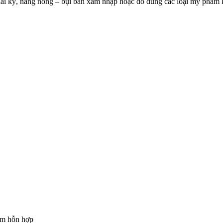
 thai kỳ, nắng nóng – bụi bẩn xâm nhập hoặc do dùng các loại mỹ phẩm
ám hỗn hợp