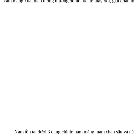
Nám mảng xuất hiện thông thường do nội tiết tố thay đổi, giai đoạn
Nám tồn tại dưới 3 dạng chính: nám mảng, nám chân sâu và n