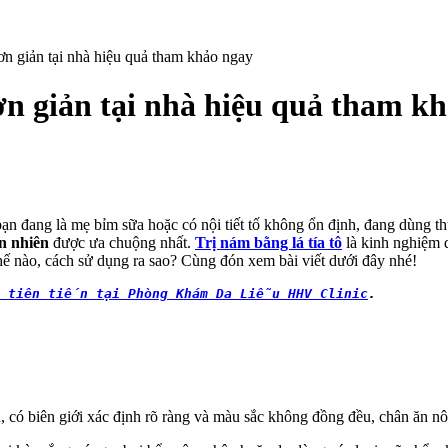
đơn giản tại nhà hiệu quả tham khảo ngay
đơn giản tại nhà hiệu quả tham k
 đang là mẹ bỉm sữa hoặc có nội tiết tố không ổn định, đang dùng th
n nhiên
được ưa chuộng nhất.
Trị nám bằng lá tía tô
là kinh nghiệm 
ế nào, cách sử dụng ra sao? Cùng đón xem bài viết dưới đây nhé!
a tiên tiến tại Phòng Khám Da Liễu HHV Clinic
.
có biên giới xác định rõ ràng và màu sắc không đồng đều, chân ăn nôn