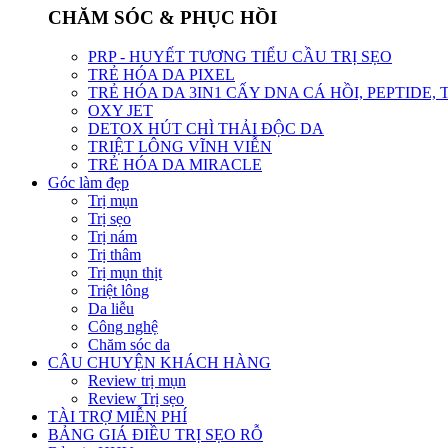
CHĂM SÓC & PHỤC HỒI
PRP - HUYẾT TƯƠNG TIỂU CẦU TRỊ SẸO
TRẺ HÓA DA PIXEL
TRẺ HÓA DA 3IN1 CẤY DNA CÁ HỒI, PEPTIDE,
OXY JET
DETOX HÚT CHÌ THẢI ĐỘC DA
TRIỆT LÔNG VĨNH VIỄN
TRẺ HÓA DA MIRACLE
Góc làm đẹp
Trị mụn
Trị sẹo
Trị nám
Trị thâm
Trị mụn thịt
Triệt lông
Da liễu
Công nghệ
Chăm sóc da
CÂU CHUYỆN KHÁCH HÀNG
Review trị mụn
Review Trị sẹo
TÀI TRỢ MIỄN PHÍ
BẢNG GIÁ ĐIỀU TRỊ SẸO RỖ