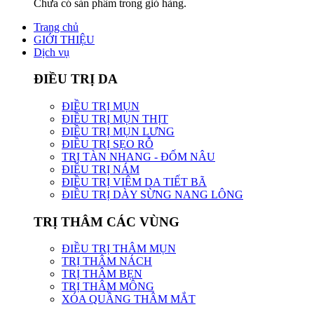
Chưa có sản phẩm trong giỏ hàng.
Trang chủ
GIỚI THIỆU
Dịch vụ
ĐIỀU TRỊ DA
ĐIỀU TRỊ MỤN
ĐIỀU TRỊ MỤN THỊT
ĐIỀU TRỊ MỤN LƯNG
ĐIỀU TRỊ SẸO RỖ
TRỊ TÀN NHANG - ĐỐM NÂU
ĐIỀU TRỊ NÁM
ĐIỀU TRỊ VIÊM DA TIẾT BÃ
ĐIỀU TRỊ DÀY SỪNG NANG LÔNG
TRỊ THÂM CÁC VÙNG
ĐIỀU TRỊ THÂM MỤN
TRỊ THÂM NÁCH
TRỊ THÂM BẸN
TRỊ THÂM MÔNG
XÓA QUẦNG THÂM MẮT