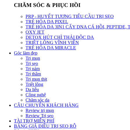
CHĂM SÓC & PHỤC HỒI
PRP - HUYẾT TƯƠNG TIỂU CẦU TRỊ SẸO
TRẺ HÓA DA PIXEL
TRẺ HÓA DA 3IN1 CẤY DNA CÁ HỒI, PEPTIDE,
OXY JET
DETOX HÚT CHÌ THẢI ĐỘC DA
TRIỆT LÔNG VĨNH VIỄN
TRẺ HÓA DA MIRACLE
Góc làm đẹp
Trị mụn
Trị sẹo
Trị nám
Trị thâm
Trị mụn thịt
Triệt lông
Da liễu
Công nghệ
Chăm sóc da
CÂU CHUYỆN KHÁCH HÀNG
Review trị mụn
Review Trị sẹo
TÀI TRỢ MIỄN PHÍ
BẢNG GIÁ ĐIỀU TRỊ SẸO RỖ