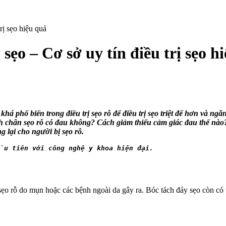
rị sẹo hiệu quả
ẹo – Cơ sở uy tín điều trị sẹo h
phổ biến trong điều trị sẹo rỗ để điều trị sẹo triệt để hơn và ngăn 
ch chân sẹo rỗ có đau không? Cách giảm thiểu cảm giác đau thế nào
lại cho người bị sẹo rỗ.
u tiên với công nghệ y khoa hiện đại.
sẹo rỗ do mụn hoặc các bệnh ngoài da gây ra. Bóc tách đáy sẹo còn có