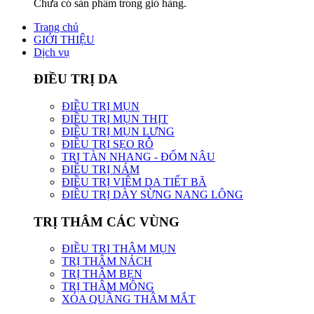
Chưa có sản phẩm trong giỏ hàng.
Trang chủ
GIỚI THIỆU
Dịch vụ
ĐIỀU TRỊ DA
ĐIỀU TRỊ MỤN
ĐIỀU TRỊ MỤN THỊT
ĐIỀU TRỊ MỤN LƯNG
ĐIỀU TRỊ SẸO RỖ
TRỊ TÀN NHANG - ĐỐM NÂU
ĐIỀU TRỊ NÁM
ĐIỀU TRỊ VIÊM DA TIẾT BÃ
ĐIỀU TRỊ DÀY SỪNG NANG LÔNG
TRỊ THÂM CÁC VÙNG
ĐIỀU TRỊ THÂM MỤN
TRỊ THÂM NÁCH
TRỊ THÂM BẸN
TRỊ THÂM MÔNG
XÓA QUẦNG THÂM MẮT