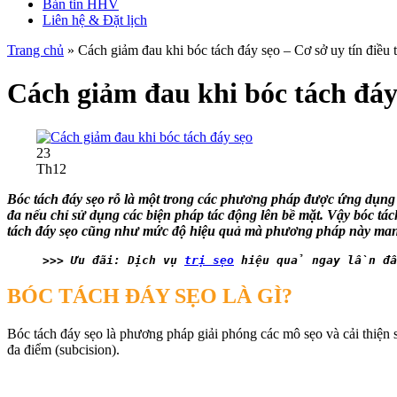
Bản tin HHV
Liên hệ & Đặt lịch
Trang chủ
»
Cách giảm đau khi bóc tách đáy sẹo – Cơ sở uy tín điều t
Cách giảm đau khi bóc tách đáy s
23
Th12
Bóc tách đáy sẹo rỗ là một trong các phương pháp được ứng dụng khá 
đa nếu chỉ sử dụng các biện pháp tác động lên bề mặt. Vậy bóc tá
tách đáy sẹo cũng như mức độ hiệu quả mà phương pháp này mang 
>>> Ưu đãi: Dịch vụ 
trị sẹo
 hiệu quả ngay lần đầ
BÓC TÁCH ĐÁY SẸO LÀ GÌ?
Bóc tách đáy sẹo là phương pháp giải phóng các mô sẹo và cải thiện 
đa điểm (subcision).