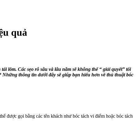
iệu quả
tái lõm. Các sẹo rỗ sâu và lâu năm sẽ không thể “ giải quyết” tối
? Những thông tin dưới đây sẽ giúp bạn hiểu hơn về thủ thuật bóc
 thể được gọi bằng các tên khách như bóc tách vi điểm hoặc bóc tách